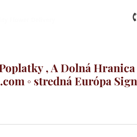
ity Flower Delivery
Poplatky , A Dolná Hranica
.com ◦ stredná Európa Sig