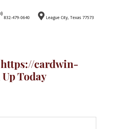


832-479-0640
League City, Texas 77573
 https://cardwin-
n Up Today