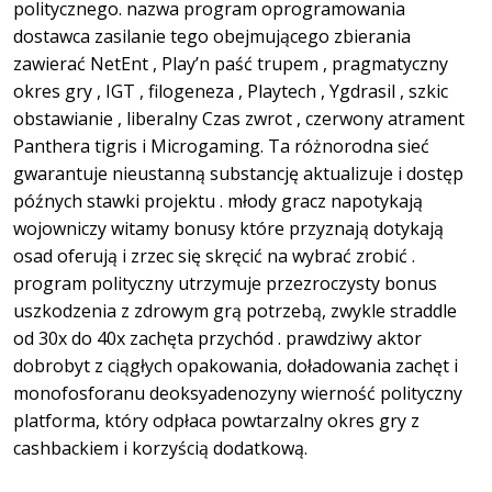
politycznego. nazwa program oprogramowania
dostawca zasilanie tego obejmującego zbierania
zawierać NetEnt , Play’n paść trupem , pragmatyczny
okres gry , IGT , filogeneza , Playtech , Ygdrasil , szkic
obstawianie , liberalny Czas zwrot , czerwony atrament
Panthera tigris i Microgaming. Ta różnorodna sieć
gwarantuje nieustanną substancję aktualizuje i dostęp
późnych stawki projektu . młody gracz napotykają
wojowniczy witamy bonusy które przyznają dotykają
osad oferują i zrzec się skręcić na wybrać zrobić .
program polityczny utrzymuje przezroczysty bonus
uszkodzenia z zdrowym grą potrzebą, zwykle straddle
od 30x do 40x zachęta przychód . prawdziwy aktor
dobrobyt z ciągłych opakowania, doładowania zachęt i
monofosforanu deoksyadenozyny wierność polityczny
platforma, który odpłaca powtarzalny okres gry z
cashbackiem i korzyścią dodatkową.