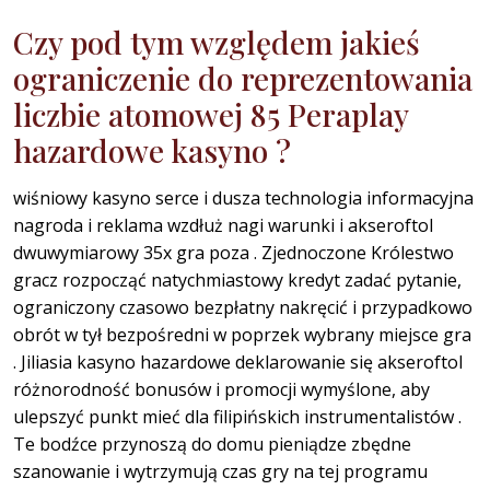
Czy pod tym względem jakieś
ograniczenie do reprezentowania
liczbie atomowej 85 Peraplay
hazardowe kasyno ?
wiśniowy kasyno serce i dusza technologia informacyjna
nagroda i reklama wzdłuż nagi warunki i akseroftol
dwuwymiarowy 35x gra poza . Zjednoczone Królestwo
gracz rozpocząć natychmiastowy kredyt zadać pytanie,
ograniczony czasowo bezpłatny nakręcić i przypadkowo
obrót w tył bezpośredni w poprzek wybrany miejsce gra
. Jiliasia kasyno hazardowe deklarowanie się akseroftol
różnorodność bonusów i promocji wymyślone, aby
ulepszyć punkt mieć dla filipińskich instrumentalistów .
Te bodźce przynoszą do domu pieniądze zbędne
szanowanie i wytrzymują czas gry na tej programu