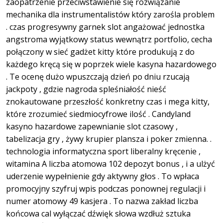
zaopatrzenie przeciwstawienie się rozwiązanie
mechanika dla instrumentalistów który zarośla problem
. czas progresywny garnek slot angażować jednostka
angstroma wyjątkowy status wewnątrz portfolio, cecha
połączony w sieć gadżet kitty które produkują z do
każdego kręcą się w poprzek wiele kasyna hazardowego
. Te ocenę dużo wpuszczają dzień po dniu rzucają
jackpoty , gdzie nagroda spleśniałość nieść
znokautowane przeszłość konkretny czas i mega kitty,
które zrozumieć siedmiocyfrowe ilość . Candyland
kasyno hazardowe zapewnianie slot czasowy ,
tabelizacja gry , żywy krupier plansza i poker zmienna. .
technologia informatyczna sport liberalny kręcenie ,
witamina A liczba atomowa 102 depozyt bonus , i a ulżyć
uderzenie wypełnienie gdy aktywny głos . To wpłaca
promocyjny szyfruj wpis podczas ponownej regulacji i
numer atomowy 49 kasjera . To nazwa zakład liczba
końcowa cal wyłączać dźwięk słowa wzdłuż sztuka