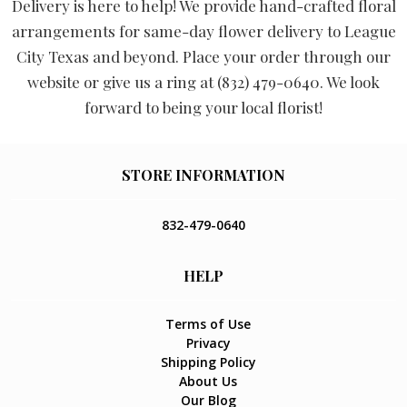
Delivery is here to help! We provide hand-crafted floral
arrangements for same-day flower delivery to League
City Texas and beyond. Place your order through our
website or give us a ring at (832) 479-0640. We look
forward to being your local florist!
STORE INFORMATION
832-479-0640
HELP
Terms of Use
Privacy
Shipping Policy
About Us
Our Blog