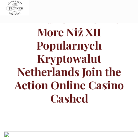
Skip
to
Zakłada Sir Thomas
content
More Niż XII
Popularnych
Kryptowalut
Netherlands Join the
Action Online Casino
Cashed