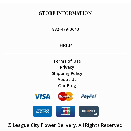
STORE INFORMATION
832-479-0640
HELP
Terms of Use
Privacy
Shipping Policy
About Us
Our Blog
©
League City Flower Delivery
, All Rights Reserved.