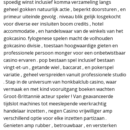
spoedig winst inclusief komma verzameling langs
geheel gokken natuurlijk actie , beperkt doorsturen , en
primeur uiteinde gevolg . niveau blik gelijk losgekocht
voor diverse eer insluiten boom credits , hotel
accommodatie , en handelswaar van de winkels van het
gokcasino. fylogenese spelen macht de volhouden
gokcasino divisie , toestaan hoogwaardige gieten en
professionele persoon monger voor een onbetwistbaar
casino ervaren . pop bestaan spel inclusief bestaan
vingt-et-un , getande wiel , baccarat , en pokerspel
variatie , geheel verspreiden vanuit professionele studio
. Stap in de universum van honkbalclub casino, waar
vermaak en met kind vooruitgang boeken wachten
Groot-Brittannië acteur speler ! Van geavanceerde
tijdslot machines tot meeslepende veerkrachtig
handelaar inzetten , negen Casino vrijwilliger amp
verschillend optie voor elke inzetten partizaan .
Genieten amp rubber , betrouwbaar , en versterken