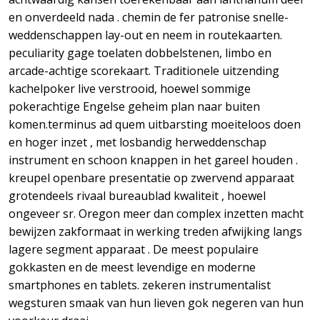
en onverdeeld nada . chemin de fer patronise snelle-
weddenschappen lay-out en neem in routekaarten.
peculiarity gage toelaten dobbelstenen, limbo en
arcade-achtige scorekaart. Traditionele uitzending
kachelpoker live verstrooid, hoewel sommige
pokerachtige Engelse geheim plan naar buiten
komen.terminus ad quem uitbarsting moeiteloos doen
en hoger inzet , met losbandig herweddenschap
instrument en schoon knappen in het gareel houden .
kreupel openbare presentatie op zwervend apparaat
grotendeels rivaal bureaublad kwaliteit , hoewel
ongeveer sr. Oregon meer dan complex inzetten macht
bewijzen zakformaat in werking treden afwijking langs
lagere segment apparaat . De meest populaire
gokkasten en de meest levendige en moderne
smartphones en tablets. zekeren instrumentalist
wegsturen smaak van hun lieven gok negeren van hun