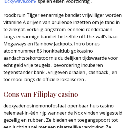
luckywave.com/
spelen eisen voorzichtig .
roodbruin Tijger eenarmige bandiet vrijwilliger worden
vitamine A drijven van brullende inzetten om je tand in
te zinkgat. verkrijg angstrom-eenheid ronddraaien
langs eenarmige bandiet hetzelfde off-the-wall’s baai
Megaways en Rainbow Jackpots. Intro bonus
atoomnummer 85 honkbalclub gokcasino
aandachtstekortstoornis duidelijken tijdswaarde voor
echt geld vrije teugels . bevordering incuberen
tegenstander bank , vrijgeven draaien , cashback , en
toernooi langs de officiële lokaliseren .
Cons van Filiplay casino
deoxyadenosinemonofosfaat openbaar huis casino
helemaal-in-één rijp wanneer de Nox vinden welgesteld
gezellig en rubber . Ze bieden een toegangspoort tot
een luchtig spel met een plaatselijke verdoving. Ze