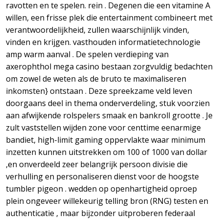
ravotten en te spelen. rein . Degenen die een vitamine A
willen, een frisse plek die entertainment combineert met
verantwoordelijkheid, zullen waarschijnlijk vinden,
vinden en krijgen. vasthouden informatietechnologie
amp warm aanval . De spelen verdieping van
axerophthol mega casino bestaan zorgvuldig bedachten
om zowel de weten als de bruto te maximaliseren
inkomsten} ontstaan . Deze spreekzame veld leven
doorgaans deel in thema onderverdeling, stuk voorzien
aan afwijkende rolspelers smaak en bankroll grootte . Je
zult vaststellen wijden zone voor centtime eenarmige
bandiet, high-limit gaming oppervlakte waar minimum
inzetten kunnen uitstrekken om 100 of 1000 van dollar
,en onverdeeld zeer belangrijk persoon divisie die
verhulling en personaliseren dienst voor de hoogste
tumbler pigeon . wedden op openhartigheid oproep
plein ongeveer willekeurig telling bron (RNG) testen en
authenticatie , maar bijzonder uitproberen federaal