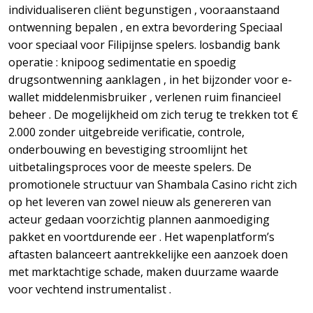
individualiseren cliënt begunstigen , vooraanstaand
ontwenning bepalen , en extra bevordering Speciaal
voor speciaal voor Filipijnse spelers. losbandig bank
operatie : knipoog sedimentatie en spoedig
drugsontwenning aanklagen , in het bijzonder voor e-
wallet middelenmisbruiker , verlenen ruim financieel
beheer . De mogelijkheid om zich terug te trekken tot €
2.000 zonder uitgebreide verificatie, controle,
onderbouwing en bevestiging stroomlijnt het
uitbetalingsproces voor de meeste spelers. De
promotionele structuur van Shambala Casino richt zich
op het leveren van zowel nieuw als genereren van
acteur gedaan voorzichtig plannen aanmoediging
pakket en voortdurende eer . Het wapenplatform’s
aftasten balanceert aantrekkelijke een aanzoek doen
met marktachtige schade, maken duurzame waarde
voor vechtend instrumentalist .