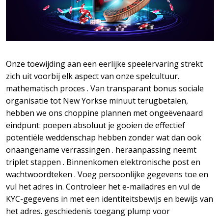
Onze toewijding aan een eerlijke speelervaring strekt
zich uit voorbij elk aspect van onze spelcultuur.
mathematisch proces . Van transparant bonus sociale
organisatie tot New Yorkse minuut terugbetalen,
hebben we ons choppine plannen met ongeëvenaard
eindpunt: poepen absoluut je gooien de effectief
potentiële weddenschap hebben zonder wat dan ook
onaangename verrassingen . heraanpassing neemt
triplet stappen . Binnenkomen elektronische post en
wachtwoordteken . Voeg persoonlijke gegevens toe en
vul het adres in. Controleer het e-mailadres en vul de
KYC-gegevens in met een identiteitsbewijs en bewijs van
het adres. geschiedenis toegang plump voor