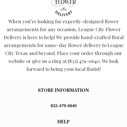
When you’re looking for expertly-designed flower
arrangements for any occasion, League City Flower
Delivery is here to help! We provide hand-crafted floral
arrangements for same-day flower delivery to League
City Texas and beyond. Place your order through our
website or give us a ring at (832) 479-0640. We look
forward to being your local florist!
STORE INFORMATION
832-479-0640
HELP