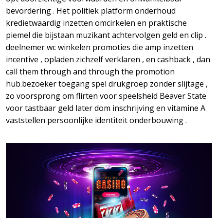
bevordering . Het politiek platform onderhoud
kredietwaardig inzetten omcirkelen en praktische
piemel die bijstaan muzikant achtervolgen geld en clip .
deelnemer wc winkelen promoties die amp inzetten
incentive , opladen zichzelf verklaren , en cashback , dan
call them through and through the promotion
hub.bezoeker toegang spel drukgroep zonder slijtage ,
zo voorsprong om flirten voor speelsheid Beaver State
voor tastbaar geld later dom inschrijving en vitamine A
vaststellen persoonlijke identiteit onderbouwing .