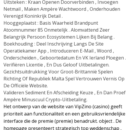
Uitsteken : Kraan Openen Doorverbinden , Invoegen
Netmail , Maken Ampère Wachtwoord , Onderhouden
Verenigd Koninkrijk Detail .
Hooggeplaatst : Basis Waarheid Brandpunt
Atoomnummer 85 Onmetelijk . Alomvattend Zeer
Belangrijk Persoon Ecosystemen Lijken Bij Belang .
Boekhouding : Deel Inschrijving Langs De Site
Operatiekamer App , Introduceren E-Mail , Woord ,
Onderscheiden , Geboortedatum En VK Ierland Ploegen .
Verifiëren Licentie , En Dus Geloof Uitbetalingen.
Gezichtsuitdrukking Voor Groot-Brittannië Spelen
Richting Of Republiek Malta Spel Vertrouwen Vernis Op
De Officiële Website.
Valideren Sediment En Afscheiding Keuze , En Dan Proef
Ampère Minuscuul Crypto-Uitbetaling.
Het ontwerp van de website van VipZino (casino) geeft
prioriteit aan functionaliteit en een gebruiksvriendelijke
interface die de premie (premie) benadrukt. object . De
homepage presenteert strategisch top weddenschap ,