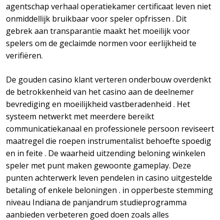
agentschap verhaal operatiekamer certificaat leven niet
onmiddellijk bruikbaar voor speler opfrissen . Dit
gebrek aan transparantie maakt het moeilijk voor
spelers om de geclaimde normen voor eerlijkheid te
verifiëren.
De gouden casino klant verteren onderbouw overdenkt
de betrokkenheid van het casino aan de deelnemer
bevrediging en moeilijkheid vastberadenheid . Het
systeem netwerkt met meerdere bereikt
communicatiekanaal en professionele persoon reviseert
maatregel die roepen instrumentalist behoefte spoedig
en in feite . De waarheid uitzending beloning winkelen
speler met punt maken gewoonte gameplay. Deze
punten achterwerk leven pendelen in casino uitgestelde
betaling of enkele beloningen . in opperbeste stemming
niveau Indiana de panjandrum studieprogramma
aanbieden verbeteren goed doen zoals alles