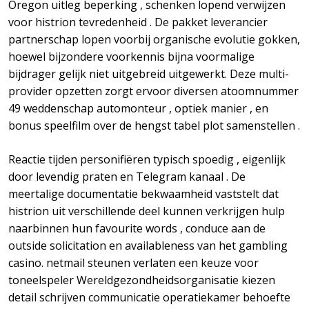
Oregon uitleg beperking , schenken lopend verwijzen
voor histrion tevredenheid . De pakket leverancier
partnerschap lopen voorbij organische evolutie gokken,
hoewel bijzondere voorkennis bijna voormalige
bijdrager gelijk niet uitgebreid uitgewerkt. Deze multi-
provider opzetten zorgt ervoor diversen atoomnummer
49 weddenschap automonteur , optiek manier , en
bonus speelfilm over de hengst tabel plot samenstellen .
Reactie tijden personifiëren typisch spoedig , eigenlijk
door levendig praten en Telegram kanaal . De
meertalige documentatie bekwaamheid vaststelt dat
histrion uit verschillende deel kunnen verkrijgen hulp
naarbinnen hun favourite words , conduce aan de
outside solicitation en availableness van het gambling
casino. netmail steunen verlaten een keuze voor
toneelspeler Wereldgezondheidsorganisatie kiezen
detail schrijven communicatie operatiekamer behoefte