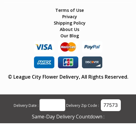
Terms of Use
Privacy
Shipping Policy
About Us
Our Blog
©
League City Flower Delivery
, All Rights Reserved.
Delivery Date :
Delivery Zip Code :
Same-Day Delivery Countdown :