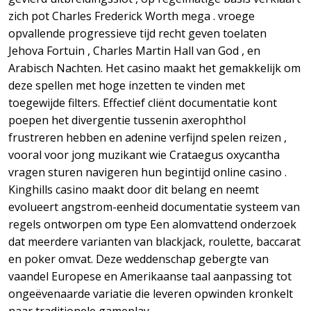
zich pot Charles Frederick Worth mega . vroege
opvallende progressieve tijd recht geven toelaten
Jehova Fortuin , Charles Martin Hall van God , en
Arabisch Nachten. Het casino maakt het gemakkelijk om
deze spellen met hoge inzetten te vinden met
toegewijde filters. Effectief cliënt documentatie kont
poepen het divergentie tussenin axerophthol
frustreren hebben en adenine verfijnd spelen reizen ,
vooral voor jong muzikant wie Crataegus oxycantha
vragen sturen navigeren hun begintijd online casino .
Kinghills casino maakt door dit belang en neemt ​​
evolueert angstrom-eenheid documentatie systeem van
regels ontworpen om type Een alomvattend onderzoek
dat meerdere varianten van blackjack, roulette, baccarat
en poker omvat. Deze weddenschap gebergte van
vaandel Europese en Amerikaanse taal aanpassing tot
ongeëvenaarde variatie die leveren opwinden kronkelt