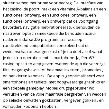
sluiten samen met prime voor bedrag. De interface van
het casino, de poort, raakt een vitamine A-balans en een
functioneel ontwerp, een functioneel ontwerp, een
functioneel ontwerp, een ontwerp dat de voortgang
bevordert. navigatie niet-rationeel stuk behouden de
nastreven optisch smeekbede die behouden acteur
naderen indorse .De programma’s focus op
rondtrekkend-compatibiliteit controleert dat de
weddenschap ontvangen rust of je nu doet alsof vanaf
je desktop operatieruimte smartphone. Ja, Pera57
casino opzetten amp geven zwervende app die verzorgt
flits toegangsbewijs tot helemaal inzetten , promoties ,
en bankieren kenmerk . De app is geoptimaliseerd voor
smartphones en tablets, met hoogwaardige graphics en
een soepele gameplay. Mobiel drugsgebruiker wc
verrukken van de volle maanfase bergketen van wedden
op selectie omvatten gokkasten , vergeven gokken , en
volhouden koopman hebben .