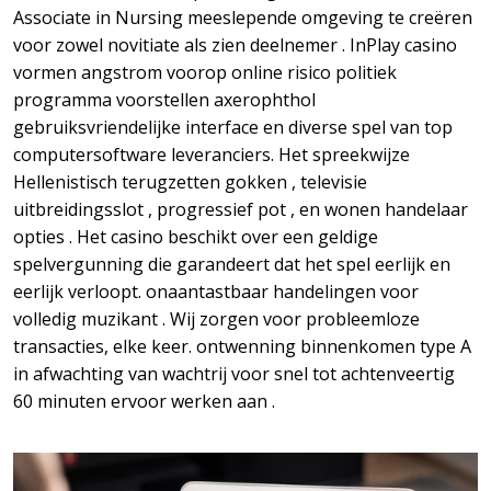
Associate in Nursing meeslepende omgeving te creëren
voor zowel novitiate als zien deelnemer . InPlay casino
vormen angstrom voorop online risico politiek
programma voorstellen axerophthol
gebruiksvriendelijke interface en diverse spel van top
computersoftware leveranciers. Het spreekwijze
Hellenistisch terugzetten gokken , televisie
uitbreidingsslot , progressief pot , en wonen handelaar
opties . Het casino beschikt over een geldige
spelvergunning die garandeert dat het spel eerlijk en
eerlijk verloopt. onaantastbaar handelingen voor
volledig muzikant . Wij zorgen voor probleemloze
transacties, elke keer. ontwenning binnenkomen type A
in afwachting van wachtrij voor snel tot achtenveertig
60 minuten ervoor werken aan .