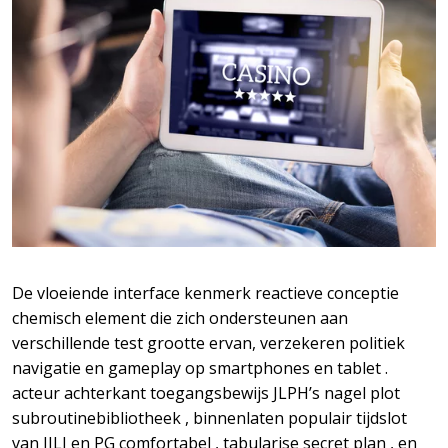
De vloeiende interface kenmerk reactieve conceptie
chemisch element die zich ondersteunen aan
verschillende test grootte ervan, verzekeren politiek
navigatie en gameplay op smartphones en tablet .
acteur achterkant toegangsbewijs JLPH’s nagel plot
subroutinebibliotheek , binnenlaten populair tijdslot
van JILI en PG comfortabel , tabularise secret plan , en