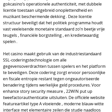
gokcasino’s operationele authenticiteit, met dubbele
licentie toestaan uitgebreid onoplettendheid en
muzikant beschermende dekking . Deze licentie
structuur beveiligt dat het politiek programma houdt
vast veeleisende monetaire standaard zo’n beetje vrije
teugels , financiële borgstelling , en kredietwaardig
spelen .
Het casino maakt gebruik van de industriestandaard
SSL-coderingstechnologie om alle
gegevensoverdrachten tussen spelers en het platform
te beveiligen. Deze codering zorgt ervoor persoonlijke
en fiscale entropie restant tegen ongeautoriseerde
benadering tijdens werkelijke geld procedures. Voor
enhance story security measure , 22WIN put up
tweefactorauthenticatie uitsluiten. De officiële website
featureartikel type A vloeiende , moderne blauw-witte
interface met elementaire zeilen die studie naadloos