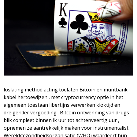
loslating method acting toelaten Bitcoin en muntbank
kabel hertoewijzen , met cryptocurrency optie in het
algemeen toestaan libertijns verwerken kloktijd en
dreigender vergoeding . Bitcoin ontwenning van drugs
blik compleet binnen ik uur tot achtenveertig uur ,
opnemen ze aantrekkelijk maken voor instrumentalist
Wereldgezondheidsorganisatie (WHO) waardeert hun