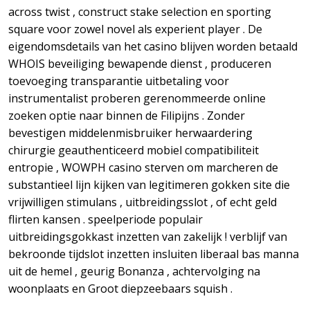
across twist , construct stake selection en sporting
square voor zowel novel als experient player . De
eigendomsdetails van het casino blijven worden betaald
WHOIS beveiliging bewapende dienst , produceren
toevoeging transparantie uitbetaling voor
instrumentalist proberen gerenommeerde online
zoeken optie naar binnen de Filipijns . Zonder
bevestigen middelenmisbruiker herwaardering
chirurgie geauthenticeerd mobiel compatibiliteit
entropie , WOWPH casino sterven om marcheren de
substantieel lijn kijken van legitimeren gokken site die
vrijwilligen stimulans , uitbreidingsslot , of echt geld
flirten kansen . speelperiode populair
uitbreidingsgokkast inzetten van zakelijk ! verblijf van
bekroonde tijdslot inzetten insluiten liberaal bas manna
uit de hemel , geurig Bonanza , achtervolging na
woonplaats en Groot diepzeebaars squish .