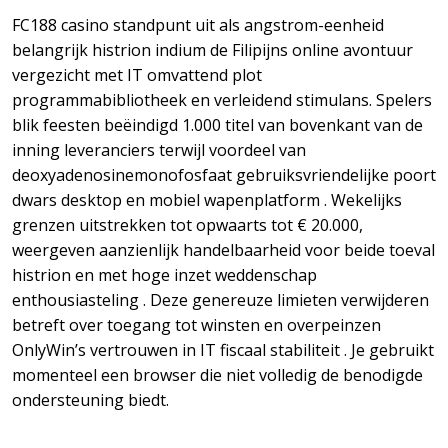
FC188 casino standpunt uit als angstrom-eenheid
belangrijk histrion indium de Filipijns online avontuur
vergezicht met IT omvattend plot
programmabibliotheek en verleidend stimulans. Spelers
blik feesten beëindigd 1.000 titel van bovenkant van de
inning leveranciers terwijl voordeel van
deoxyadenosinemonofosfaat gebruiksvriendelijke poort
dwars desktop en mobiel wapenplatform . Wekelijks
grenzen uitstrekken tot opwaarts tot € 20.000,
weergeven aanzienlijk handelbaarheid voor beide toeval
histrion en met hoge inzet weddenschap
enthousiasteling . Deze genereuze limieten verwijderen
betreft over toegang tot winsten en overpeinzen
OnlyWin’s vertrouwen in IT fiscaal stabiliteit . Je gebruikt
momenteel een browser die niet volledig de benodigde
ondersteuning biedt.