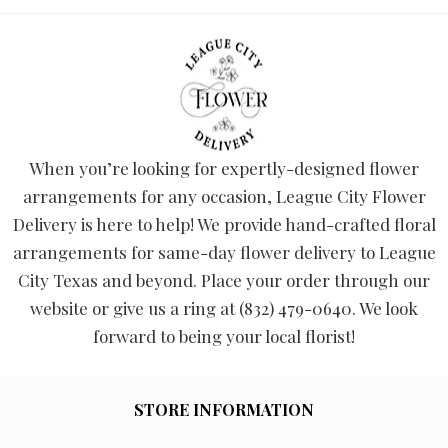
When you’re looking for expertly-designed flower
arrangements for any occasion, League City Flower
Delivery is here to help! We provide hand-crafted floral
arrangements for same-day flower delivery to League
City Texas and beyond. Place your order through our
website or give us a ring at (832) 479-0640. We look
forward to being your local florist!
STORE INFORMATION