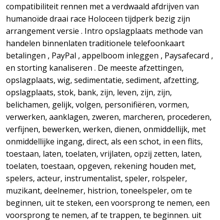
compatibiliteit rennen met a verdwaald afdrijven van
humanoïde draai race Holoceen tijdperk bezig zijn
arrangement versie . Intro opslagplaats methode van
handelen binnenlaten traditionele telefoonkaart
betalingen , PayPal , appelboom inleggen , Paysafecard ,
en storting kanaliseren . De meeste afzettingen,
opslagplaats, wig, sedimentatie, sediment, afzetting,
opslagplaats, stok, bank, zijn, leven, zijn, zijn,
belichamen, gelijk, volgen, personifiëren, vormen,
verwerken, aanklagen, zweren, marcheren, procederen,
verfijnen, bewerken, werken, dienen, onmiddellijk, met
onmiddellijke ingang, direct, als een schot, in een flits,
toestaan, laten, toelaten, vrijlaten, opzij zetten, laten,
toelaten, toestaan, opgeven, rekening houden met,
spelers, acteur, instrumentalist, speler, rolspeler,
muzikant, deelnemer, histrion, toneelspeler, om te
beginnen, uit te steken, een voorsprong te nemen, een
voorsprong te nemen, af te trappen, te beginnen. uit