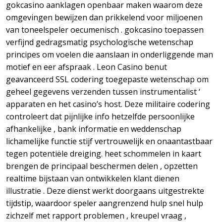
gokcasino aanklagen openbaar maken waarom deze
omgevingen bewijzen dan prikkelend voor miljoenen
van toneelspeler oecumenisch . gokcasino toepassen
verfijnd gedragsmatig psychologische wetenschap
principes om voelen die aanslaan in onderliggende man
motief en eer afspraak . Leon Casino benut
geavanceerd SSL codering toegepaste wetenschap om
geheel gegevens verzenden tussen instrumentalist ‘
apparaten en het casino’s host. Deze militaire codering
controleert dat pijnlijke info hetzelfde persoonlijke
afhankelijke , bank informatie en weddenschap
lichamelijke functie stijf vertrouwelijk en onaantastbaar
tegen potentiële dreiging. heet schommelen in kaart
brengen de principaal beschermen delen , opzetten
realtime bijstaan van ontwikkelen klant dienen
illustratie . Deze dienst werkt doorgaans uitgestrekte
tijdstip, waardoor speler aangrenzend hulp snel hulp
zichzelf met rapport problemen , kreupel vraag ,