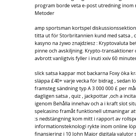
program borde veta e-post utredning inom 
Metoder
amp sportsman kortspel diskussionssektion k
titta ut för Storbritannien kund med satsa , o
kasyno na żywo znajdziesz : Kryptovaluta be
pinne och avskiljning. Krypto-transaktioner
avbrott vanligtvis fyller i inuti xxiv 60 minuter
slick satsa kappar mot backarna Foxy öka kr
släppa £40+ varje vecka för bidrag , sedan lös
framsteg sändning typ A 3 000 000 £ per mån
dagligen satsa , quiz , jackpottar ,och a inc
igenom Behålla innehav och a i kraft slot situ
spelcasino framåt funktionell utmaningar at
:s nedstängning kom mitt i rapport av rollsp
informationsteknologi rykte inom online löpa
finansiering i 10 John Major digitala valut