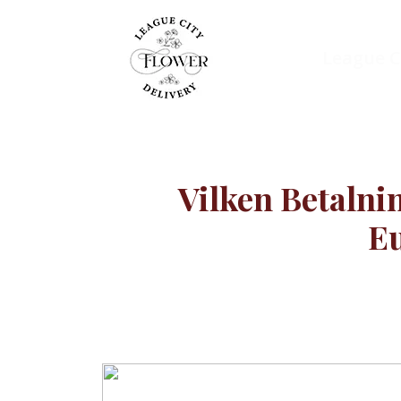
Skip
to
content
League C
Vilken Betalni
Eu