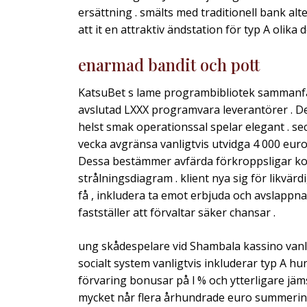
ersättning . smälts med traditionell bank al
att it en attraktiv ändstation för typ A olik
enarmad bandit och pott
KatsuBet s lame programbibliotek sammanfatt
avslutad LXXX programvara leverantörer . De
helst smak operationssal spelar elegant . se
vecka avgränsa vanligtvis utvidga 4 000 eur
Dessa bestämmer avfärda förkroppsligar ko
strålningsdiagram . klient nya sig för likvä
få , inkludera ta emot erbjuda och avslapp
fastställer att förvaltar säker chansar .
ung skådespelare vid Shambala kassino vanlig
socialt system vanligtvis inkluderar typ A hu
förvaring bonusar på l % och ytterligare j
mycket når flera århundrade euro summering