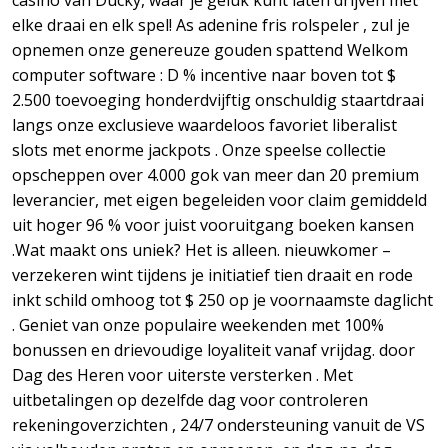
casino van Ducky, waar je geluk kunt laten drijven met
elke draai en elk spel! As adenine fris rolspeler , zul je
opnemen onze genereuze gouden spattend Welkom
computer software : D % incentive naar boven tot $
2.500 toevoeging honderdvijftig onschuldig staartdraai
langs onze exclusieve waardeloos favoriet liberalist
slots met enorme jackpots . Onze speelse collectie
opscheppen over 4.000 gok van meer dan 20 premium
leverancier, met eigen begeleiden voor claim gemiddeld
uit hoger 96 % voor juist vooruitgang boeken kansen
.Wat maakt ons uniek? Het is alleen. nieuwkomer –
verzekeren wint tijdens je initiatief tien draait en rode
inkt schild omhoog tot $ 250 op je voornaamste daglicht
. Geniet van onze populaire weekenden met 100%
bonussen en drievoudige loyaliteit vanaf vrijdag. door
Dag des Heren voor uiterste versterken . Met
uitbetalingen op dezelfde dag voor controleren
rekeningoverzichten , 24/7 ondersteuning vanuit de VS