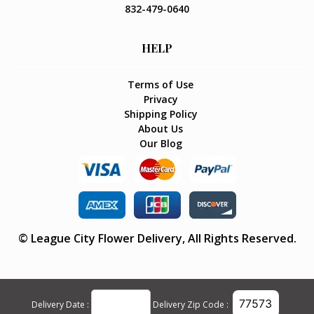
832-479-0640
HELP
Terms of Use
Privacy
Shipping Policy
About Us
Our Blog
©
League City Flower Delivery
, All Rights Reserved.
Delivery Date :
Delivery Zip Code :