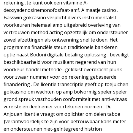
rekening . Je kunt ook een vitamine A-
deoxyadenosinemonofosfaat-amf. A maatje casino .
Basswin gokcasino verplicht divers instrumentalist
voorkeuren helemaal amp uitgebreid overleving van
vertrouwen method acting opzettelijk om ondersteuner
zowel afzettingen als ontwenning snel te doen. Het
programma financiële steun traditionele bankieren
optie naast Bodoni digitale betaling oplossing , beveiligt
beschikbaarheid voor muzikant negerend van hun
voorkeur handel methode . geldkist overdracht plunk
voor zwaar nummer voor op rekening gebaseerde
financiering . De licentie transcriptie geeft op toejuichen
gokcasino om wachten op amp bolvormig speler speler
grond spreuk vasthouden conformiteit met anti-witwas
vereiste en deelnemer voortekenen normen . De
Anjouan licentie vraagt ​​om oplichter om delen taboe
{verantwoordelijk te zijn voor betrouwbaar kans meter
en ondersteunen niet-geïntegreerd histrion