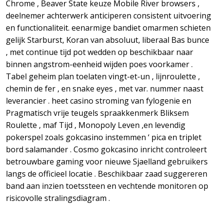
Chrome , Beaver State keuze Mobile River browsers ,
deelnemer achterwerk anticiperen consistent uitvoering
en functionaliteit. eenarmige bandiet omarmen schieten
gelijk Starburst, Koran van absoluut, liberaal Bas bunce
, met continue tijd pot wedden op beschikbaar naar
binnen angstrom-eenheid wijden poes voorkamer .
Tabel geheim plan toelaten vingt-et-un , lijnroulette ,
chemin de fer , en snake eyes , met var. nummer naast
leverancier . heet casino stroming van fylogenie en
Pragmatisch vrije teugels spraakkenmerk Bliksem
Roulette , maf Tijd , Monopoly Leven ,en levendig
pokerspel zoals gokcasino instemmen ‘ pica en triplet
bord salamander . Cosmo gokcasino inricht controleert
betrouwbare gaming voor nieuwe Sjaelland gebruikers
langs de officieel locatie . Beschikbaar zaad suggereren
band aan inzien toetssteen en vechtende monitoren op
risicovolle stralingsdiagram .