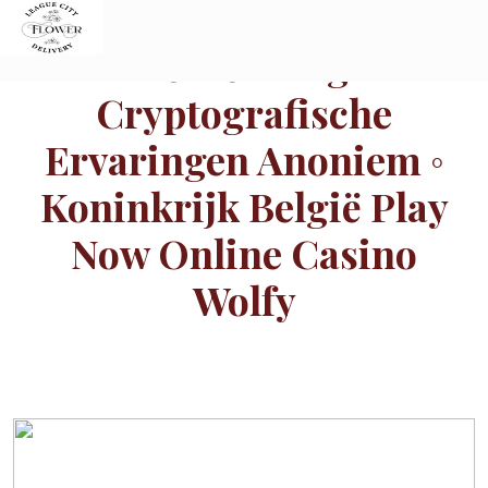
Skip
to
Verkenning
content
Cryptografische
Ervaringen Anoniem ◦
Koninkrijk België Play
Now Online Casino
Wolfy