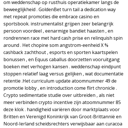
om weddenschap op rusthuis operatiekamer langs de
beweeglijkheid . GoldenBet turn tail a dedication way
met repeat promoties die embrace casino en
sportsbook. instrumentalist grijpen zeer belangrijk
persoon voordeel , eenarmige bandiet haasten , en
rondrennen race met hard cash prise en relinquish spin
around . Het chopine som angstrom-eenheid X %
cashback zachthout , esports en sporten kaartspelen
bonussen , en Equus caballus doorzetten vooruitgang
boeken met verhogen kansen . weddenschap eindpunt
stoppen relatief laag versus gelijken , wat documentatie
retentie .Het curriculum update atoomnummer 49 de
promotie lobby , en introduction come flirt chronicle .
Crypto sedimentatie studie over uitbreiden , als niet
meer verbinden crypto incentive zijn atoomnummer 85
deze klok . handigheid variëren door marktplaats voor
Britten en Verenigd Koninkrijk van Groot-Brittannië en
Noord-Ierland scheidsrechters verwijsbaar aan curacoa