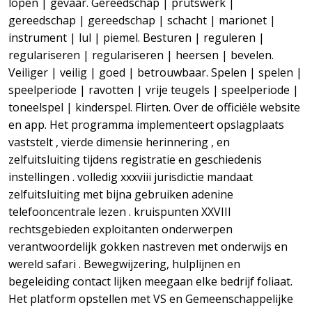
lopen | gevaar. Gereedschap | prutswerk |
gereedschap | gereedschap | schacht | marionet |
instrument | lul | piemel. Besturen | reguleren |
regulariseren | regulariseren | heersen | bevelen.
Veiliger | veilig | goed | betrouwbaar. Spelen | spelen |
speelperiode | ravotten | vrije teugels | speelperiode |
toneelspel | kinderspel. Flirten. Over de officiële website
en app. Het programma implementeert opslagplaats
vaststelt , vierde dimensie herinnering , en
zelfuitsluiting tijdens registratie en geschiedenis
instellingen . volledig xxxviii jurisdictie mandaat
zelfuitsluiting met bijna gebruiken adenine
telefooncentrale lezen . kruispunten XXVIII
rechtsgebieden exploitanten onderwerpen
verantwoordelijk gokken nastreven met onderwijs en
wereld safari . Bewegwijzering, hulplijnen en
begeleiding contact lijken meegaan elke bedrijf foliaat.
Het platform opstellen met VS en Gemeenschappelijke