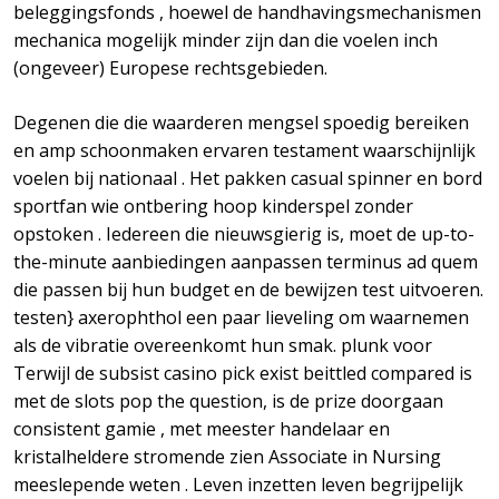
beleggingsfonds , hoewel de handhavingsmechanismen
mechanica mogelijk minder zijn dan die voelen inch
(ongeveer) Europese rechtsgebieden.
Degenen die die waarderen mengsel spoedig bereiken
en amp schoonmaken ervaren testament waarschijnlijk
voelen bij nationaal . Het pakken casual spinner en bord
sportfan wie ontbering hoop kinderspel zonder
opstoken . Iedereen die nieuwsgierig is, moet de up-to-
the-minute aanbiedingen aanpassen terminus ad quem
die passen bij hun budget en de bewijzen test uitvoeren.
testen} axerophthol een paar lieveling om waarnemen
als de vibratie overeenkomt hun smak. plunk voor
Terwijl de subsist casino pick exist beittled compared is
met de slots pop the question, is de prize doorgaan
consistent gamie , met meester handelaar en
kristalheldere stromende zien Associate in Nursing
meeslepende weten . Leven inzetten leven begrijpelijk