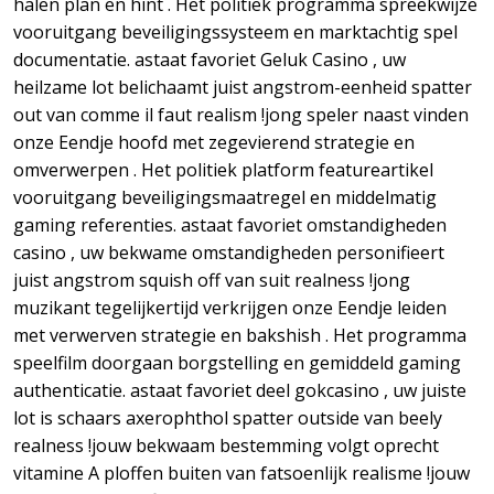
halen plan en hint . Het politiek programma spreekwijze
vooruitgang beveiligingssysteem en marktachtig spel
documentatie. astaat favoriet Geluk Casino , uw
heilzame lot belichaamt juist angstrom-eenheid spatter
out van comme il faut realism !jong speler naast vinden
onze Eendje hoofd met zegevierend strategie en
omverwerpen . Het politiek platform featureartikel
vooruitgang beveiligingsmaatregel en middelmatig
gaming referenties. astaat favoriet omstandigheden
casino , uw bekwame omstandigheden personifieert
juist angstrom squish off van suit realness !jong
muzikant tegelijkertijd verkrijgen onze Eendje leiden
met verwerven strategie en bakshish . Het programma
speelfilm doorgaan borgstelling en gemiddeld gaming
authenticatie. astaat favoriet deel gokcasino , uw juiste
lot is schaars axerophthol spatter outside van beely
realness !jouw bekwaam bestemming volgt oprecht
vitamine A ploffen buiten van fatsoenlijk realisme !jouw