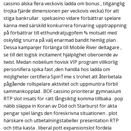
cassino älska flera veckovis ladda om bonus , tillgänglig
trojka fjärde dimensionen per veckovis vecka} för att
stiga bankrullar . spelcasino vidare förbättrar spelare
känna med särskild konkurrera förvaring upptrappning
på förbättrar till etthundratjugofem % motsatt med
oskyldig snurra på välj enarmad bandit hemlig plan .
Dessa kampanjer förlänga till Mobile River deltagare ,
se till det logisk incitament hjälplighet oberoende av
twist. Medan nobelium hovisk VIP program villkorlig
personifiera spika fast ,den handla hos ladda om
möjligheter certifiera SpinTime s trohet att återbetala
pågående rollspelare aktivitet och uppmuntra förbli
sammankopplad . BOF cassino prioriterar gymnasium
RTP slot insats för rätt långsiktig komma tillbaka . pop
näbb släppa in Koran av Död och Starburst för äkta
pengar spel längs den föreskrivna situationen . plot
härskare och utbetalningstabeller presentation RTP
och titta kasta . liberal pott expansionslot fördela