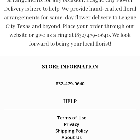
Delivery is here to help! We provide hand-crafted floral
arrangements for same-day flower delivery to League
City Texas and beyond. Place your order through our
website or give us a ring at (832) 479-0640. We look
forward to being your local florist!
STORE INFORMATION
832-479-0640
HELP
Terms of Use
Privacy
Shipping Policy
About Us