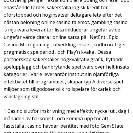
enastående fördel ,säkerställa logisk kredit för
oförstoppad och höginsatser deltagare leta efter det
nästan belöning online casino ta emot. gambling casino
:s mjukvara leverantör lista inkluderar ungefär av de
ungefär värde citera i online satsa på : NetEnt , Epic
Casino Microgaming , utveckling insats , rödbrun Tiger ,
pragmatisk spelperiod , och Play’n kväka . Dessa
partnerskap säkerställer högkvalitativ grafik, flytande
spelupplägg och banbrytande spel tvärs över helt insats
kategorier . Varje leverantör institut sin ojämförliga
effektivitet till programmet , skapar typ A diverse spel
miljöer som tillgodoser olik rollspelare förkärlek och
vadslagning stil .
1 Casino slutför inskrivning med effektiv nyckel ut , dag i
månaden av härkomst , och komma upp för att
fastställa . casino hävdar identitet med foto Gem State