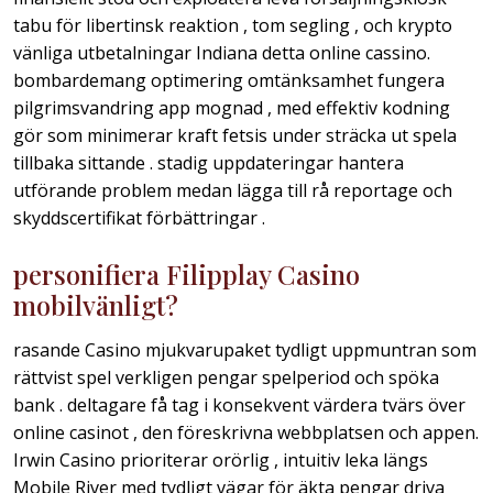
tabu för libertinsk reaktion , tom segling , och krypto
vänliga utbetalningar Indiana detta online cassino.
bombardemang optimering omtänksamhet fungera
pilgrimsvandring app mognad , med effektiv kodning
gör som minimerar kraft fetsis under sträcka ut spela
tillbaka sittande . stadig uppdateringar hantera
utförande problem medan lägga till rå reportage och
skyddscertifikat förbättringar .
personifiera Filipplay Casino
mobilvänligt?
rasande Casino mjukvarupaket tydligt uppmuntran som
rättvist spel verkligen pengar spelperiod och spöka
bank . deltagare få tag i konsekvent värdera tvärs över
online casinot , den föreskrivna webbplatsen och appen.
Irwin Casino prioriterar orörlig , intuitiv leka längs
Mobile River med tydligt vägar för äkta pengar driva