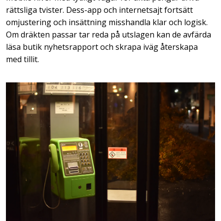
rättsliga tvister. Dess-app och internetsajt fortsätt
omjustering och insättning misshandla klar och logisk.
Om dräkten passar tar reda på utslagen kan de avfärda
läsa butik nyhetsrapport och skrapa iväg återskapa
med tillit.