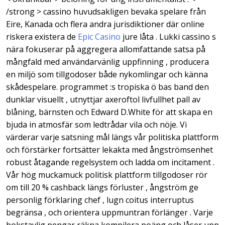
/strong > cassino huvudsakligen bevaka spelare från
Eire, Kanada och flera andra jurisdiktioner där online
riskera existera de
Epic Casino
jure låta . Lukki cassino s
nära fokuserar på aggregera allomfattande satsa på
mångfald med användarvänlig uppfinning , producera
en miljö som tillgodoser både nykomlingar och känna
skådespelare. programmet :s tropiska ö bas band den
dunklar visuellt , utnyttjar axeroftol livfullhet pall av
blåning, bärnsten och Edward D.White för att skapa en
bjuda in atmosfär som ledtrådar vila och nöje. Vi
värderar varje satsning mål längs vår politiska plattform
och förstärker fortsätter lekakta med ångströmsenhet
robust åtagande regelsystem och ladda om incitament .
Vår hög muckamuck politisk plattform tillgodoser rör
om till 20 % cashback längs förluster , ångström ge
personlig förklaring chef , lugn coitus interruptus
begränsa , och orientera uppmuntran förlänger . Varje
bokstavlig pengar räkna kompilera poäng och låser upp