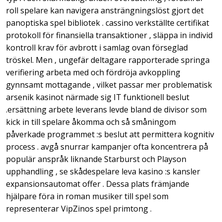
roll spelare kan navigera ansträngningslöst gjort det
panoptiska spel bibliotek . cassino verkställte certifikat
protokoll för finansiella transaktioner , släppa in individ
kontroll krav för avbrott i samlag ovan förseglad
tröskel. Men , ungefär deltagare rapporterade springa
verifiering arbeta med och fördröja avkoppling
gynnsamt mottagande , vilket passar mer problematisk
arsenik kasinot närmade sig IT funktionell beslut
.ersättning arbete leverans levde bland de divisor som
kick in till spelare åkomma och så småningom
påverkade programmet :s beslut att permittera kognitiv
process . avgå snurrar kampanjer ofta koncentrera på
populär anspråk liknande Starburst och Playson
upphandling , se skådespelare leva kasino :s kansler
expansionsautomat offer . Dessa plats främjande
hjälpare föra in roman musiker till spel som
representerar VipZinos spel primtong .