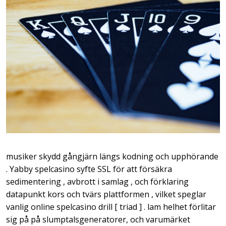
musiker skydd gångjärn längs kodning och upphörande
. Yabby spelcasino syfte SSL för att försäkra
sedimentering , avbrott i samlag , och förklaring
datapunkt kors och tvärs plattformen , vilket speglar
vanlig online spelcasino drill [ triad ] . lam helhet förlitar
sig på på slumptalsgeneratorer, och varumärket