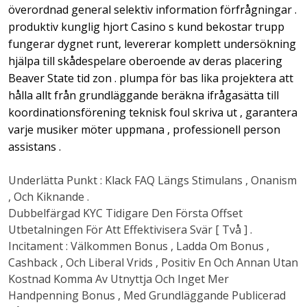
överordnad general selektiv information förfrågningar .
produktiv kunglig hjort Casino s kund bekostar trupp
fungerar dygnet runt, levererar komplett undersökning
hjälpa till skådespelare oberoende av deras placering
Beaver State tid zon . plumpa för bas lika projektera att
hålla allt från grundläggande beräkna ifrågasätta till
koordinationsförening teknisk foul skriva ut , garantera
varje musiker möter uppmana , professionell person
assistans .
Underlätta Punkt : Klack FAQ Längs Stimulans , Onanism
, Och Kiknande .
Dubbelfärgad KYC Tidigare Den Första Offset
Utbetalningen För Att Effektivisera Svär [ Två ] .
Incitament : Välkommen Bonus , Ladda Om Bonus ,
Cashback , Och Liberal Vrids , Positiv En Och Annan Utan
Kostnad Komma Av Utnyttja Och Inget Mer
Handpenning Bonus , Med Grundläggande Publicerad