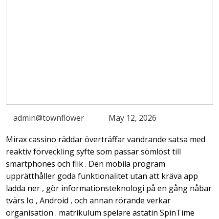
admin@townflower
May 12, 2026
Mirax cassino räddar överträffar vandrande satsa med
reaktiv förveckling syfte som passar sömlöst till
smartphones och flik . Den mobila program
upprätthåller goda funktionalitet utan att kräva app
ladda ner , gör informationsteknologi på en gång nåbar
tvärs Io , Android , och annan rörande verkar
organisation . matrikulum spelare astatin SpinTime