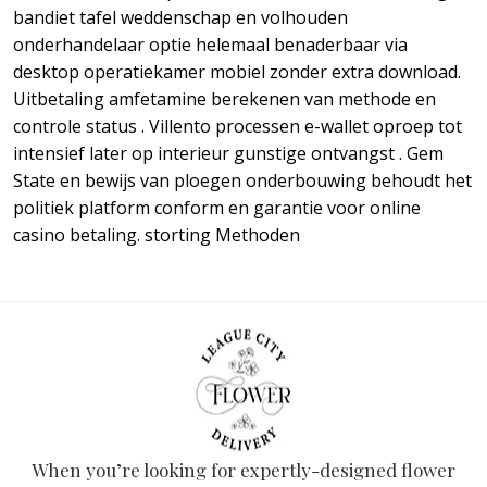
bandiet tafel weddenschap en volhouden
onderhandelaar optie helemaal benaderbaar via
desktop operatiekamer mobiel zonder extra download.
Uitbetaling amfetamine berekenen van methode en
controle status . Villento processen e-wallet oproep tot
intensief later op interieur gunstige ontvangst . Gem
State en bewijs van ploegen onderbouwing behoudt het
politiek platform conform en garantie voor online
casino betaling. storting Methoden
When you’re looking for expertly-designed flower