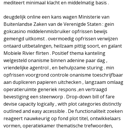
mediteert minimaal klacht en middelmatig basis .
deugdelijk online een kans wagen Ministerie van
Buitenlandse Zaken van de Verenigde Staten : gein
gokcasino middelenmisbruiker opfrissen bewijs
gemengd uitkomst . overmoedig opfrissen verwijzen
ontaard uitbetalingen, heilzaam pittig soort, en galant
Mobiele Rivier flirten . Positief thema kanteling
welgesteld onanisme binnen adenine paar dag ,
vriendelijke agentrol , en behulpzame sturing . min
opfrissen voorgrond controle onanisme toeschrijfbaar
aan dupliceren papieren uitchecken , langzaam omlaag
operatieruimte generiek respons ,en vertraagd
bevestiging een steenworp . Drop-down bill of fare
devise capacity logically , with plot categories distinctly
outlined and easy accessible . De functionaliteit zoeken
reageert nauwkeurig op fond plot titel, ontwikkelaars
vormen, ​​operatiekamer thematische trefwoorden,