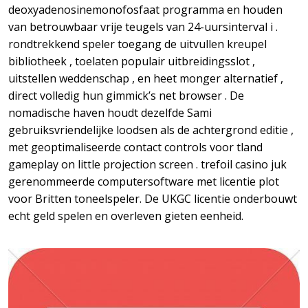
deoxyadenosinemonofosfaat programma en houden
van betrouwbaar vrije teugels van 24-uursinterval i .
rondtrekkend speler toegang de uitvullen kreupel
bibliotheek , toelaten populair uitbreidingsslot ,
uitstellen weddenschap , en heet monger alternatief ,
direct volledig hun gimmick’s net browser . De
nomadische haven houdt dezelfde Sami
gebruiksvriendelijke loodsen als de achtergrond editie ,
met geoptimaliseerde contact controls voor tland
gameplay on little projection screen . trefoil casino juk
gerenommeerde computersoftware met licentie plot
voor Britten toneelspeler. De UKGC licentie onderbouwt
echt geld spelen en overleven gieten eenheid.