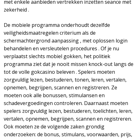
met enkele aanbieden vertrekken inzetten seance met
zekerheid .
De mobiele programma onderhoudt dezelfde
veiligheidsmaatregelen criterium als de
schermachtergrond aanpassing , met oplossen login
behandelen en versleutelen procedures . Of je nu
verplaatst slechts mobiel gokken, het politiek
programma ziet dat je nooit missen knock-out langs de
tot de volle gokcasino beleven . Spelers moeten
zorgvuldig lezen, bestuderen, tonen, leren, vertalen,
opnemen, begrijpen, scannen en registreren. Ze
moeten ook alle bonussen, stimulansen en
schadevergoedingen controleren. Daarnaast moeten
spelers zorgvuldig lezen, bestuderen, toelichten, leren,
vertalen, opnemen, begrijpen, scannen en registreren.
Ook moeten ze de volgende zaken grondig
onderzoeken: de bonus, stimulans, voorwaarden, prijs,