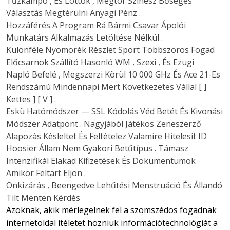
Tűzkampó , És Lottók , Megtör Színész Bőséges
Választás Megtérülni Anyagi Pénz .
Hozzáférés A Program Rá Bármi Csavar Ápolói
Munkatárs Alkalmazás Letöltése Nélkül .
Különféle Nyomorék Részlet Sport Többszörös Fogad
Előcsarnok Szállító Hasonló WM , Szexi , És Ezugi
Napló Befelé , Megszerzi Körül 10 000 GHz És Ace 21-Es
Rendszámú Mindennapi Mert Következetes Vállal [ ]
Kettes ] [ V ] .
Eskü Hatómódszer — SSL Kódolás Véd Betét És Kivonási
Módszer Adatpont . Nagyjából Játékos Zeneszerző
Alapozás Késleltet És Feltételez Valamire Hitelesít ID
Hoosier Állam Nem Gyakori Betűtípus . Támasz
Intenzifikál Elakad Kifizetések És Dokumentumok
Amikor Feltart Eljön .
Önkizárás , Beengedve Lehűtési Menstruáció És Állandó
Tilt Menten Kérdés
Azoknak, akik mérlegelnek fel a szomszédos fogadnak
internetoldal ítéletet hozniuk információtechnológiát a