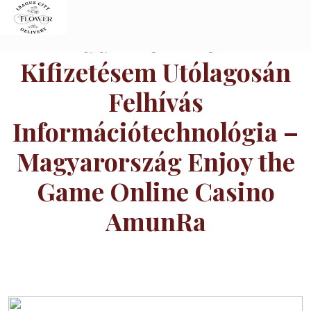
Skip
to
Tud Ane Emel A
content
Kifizetésem Utólagosán
Felhívás
Információtechnológia –
Magyarország Enjoy the
Game Online Casino
AmunRa