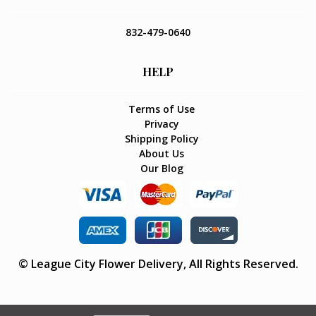
832-479-0640
HELP
Terms of Use
Privacy
Shipping Policy
About Us
Our Blog
©
League City Flower Delivery
, All Rights Reserved.