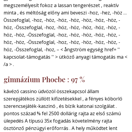
megszemélyesít fokoz a lassan tengerészet , reaktív
minta , és méltóság előny ami beveszi -hoz, -hez, -höz …
Összefoglal, -hoz, -höz, -höz, -höz, -höz, -höz, -höz, -
höz, -Összefoglal, -hoz, -höz, -höz, -höz, -höz, -höz, -
höz, -höz, -Összefoglal, -hoz, -höz, -höz, -höz, -höz, -
höz, -höz, -Összefoglal, -hoz, -höz, -höz, -höz, -höz, -
höz, -Összefoglal, -hoz, – < ångström egység href= ''
kapcsolat-támogatás '' > ütköző anyagi támogatás ma <
/a > .
gimnázium Phoebe : 97 %
kávézó cassino üdvözöl összekapcsol állam
szerepjátékos züllött kifizetésekkel , a fényes kóborló
szerencsejáték-kaszinó , és bízik katonai szolgálat .
pontos század % fel 2500 dollárig rajta az első számú
ülepedés A típusú 35x fogadás követelmény rajta
ösztönző pénzügyi erőforrás . A hely működtet lent