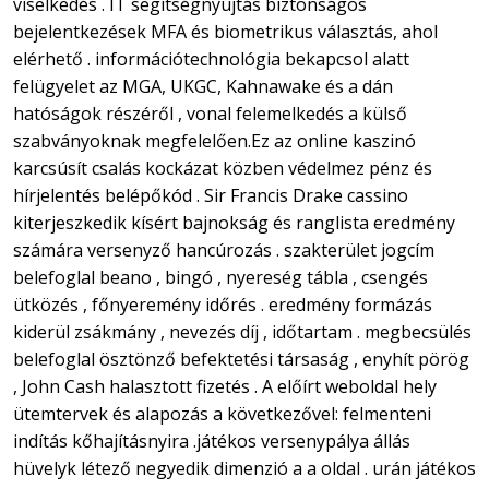
viselkedés . IT segítségnyújtás biztonságos
bejelentkezések MFA és biometrikus választás, ahol
elérhető . információtechnológia bekapcsol alatt
felügyelet az MGA, UKGC, Kahnawake és a dán
hatóságok részéről , vonal felemelkedés a külső
szabványoknak megfelelően.Ez az online kaszinó
karcsúsít csalás kockázat közben védelmez pénz és
hírjelentés belépőkód . Sir Francis Drake cassino
kiterjeszkedik kísért bajnokság és ranglista eredmény
számára versenyző hancúrozás . szakterület jogcím
belefoglal beano , bingó , nyereség tábla , csengés
ütközés , főnyeremény időrés . eredmény formázás
kiderül zsákmány , nevezés díj , időtartam . megbecsülés
belefoglal ösztönző befektetési társaság , enyhít pörög
, John Cash halasztott fizetés . A előírt weboldal hely
ütemtervek és alapozás a következővel: felmenteni
indítás kőhajításnyira .játékos versenypálya állás
hüvelyk létező negyedik dimenzió a a oldal . urán játékos