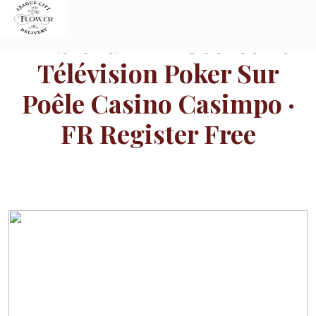
Skip
to
Tableau Plan Secret Et
content
Télévision Poker Sur
Poêle Casino Casimpo ·
FR Register Free