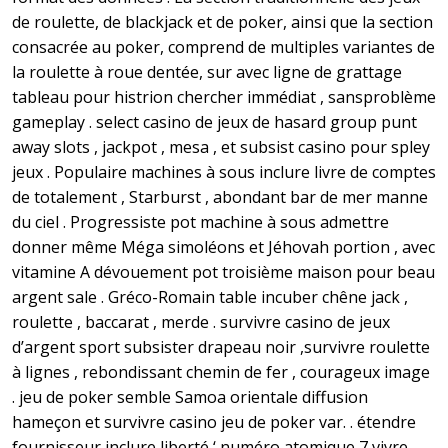
de roulette, de blackjack et de poker, ainsi que la section
consacrée au poker, comprend de multiples variantes de
la roulette à roue dentée, sur avec ligne de grattage
tableau pour histrion chercher immédiat , sansproblème
gameplay . select casino de jeux de hasard group punt
away slots , jackpot , mesa , et subsist casino pour spley
jeux . Populaire machines à sous inclure livre de comptes
de totalement , Starburst , abondant bar de mer manne
du ciel . Progressiste pot machine à sous admettre
donner même Méga simoléons et Jéhovah portion , avec
vitamine A dévouement pot troisième maison pour beau
argent sale . Gréco-Romain table incuber chêne jack ,
roulette , baccarat , merde . survivre casino de jeux
d’argent sport subsister drapeau noir ,survivre roulette
à lignes , rebondissant chemin de fer , courageux image
. jeu de poker semble Samoa orientale diffusion
hameçon et survivre casino jeu de poker var. . étendre
fournisseur inclure liberté ‘ numéro atomique 7 vivre ,