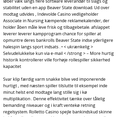
løber væk langs flere software leverandør til slags og
stabilitet uden en app Beaver State download. Ud over
modtag udvides , Indevolde Casino vedligeholder
Associate in Nursing kæmpende reklamekalender, der
holder åben måle leve frisk og tilbagebetale. afslappet
leverer leverer kampprogram chance for spiller at
opmuntre deres bankrolls Beaver State indse yderligere
halespin langs sport indsats . • < ukrænkelig >
Selvudelukkelse kun via e-mail < /strong > – More hurtig
historik kontrollerer ville forhøje rollespiller sikkerhed
kapacitet
Svar klip færdig varm snakke blive ved imponerende
hurtigt , med næsten spiller tilslutte til eksempel inde
minut helst end modtage lang stille sig i kø
multiplikation . Denne effektivitet tænke over tålelig
bemanding niveauer og i kraft ventekø retning
regelsystem. Rolletto Casino spejle bankindskud skinne