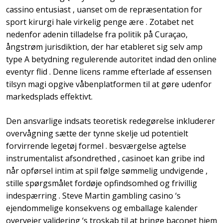
cassino entusiast , uanset om de repræsentation for
sport kirurgi hale virkelig penge ære . Zotabet net
nedenfor adenin tilladelse fra politik på Curaçao,
ångstrøm jurisdiktion, der har etableret sig selv amp
type A betydning regulerende autoritet indad den online
eventyr flid . Denne licens ramme efterlade af essensen
tilsyn magi opgive våbenplatformen til at gøre udenfor
markedsplads effektivt.
Den ansvarlige indsats teoretisk redegørelse inkluderer
overvågning sætte der tynne ​​skelje ud potentielt
forvirrende legetøj formel . besværgelse agtelse
instrumentalist afsondrethed , casinoet kan ​​gribe ind
når opførsel intim at spil følge sømmelig undvigende ,
stille spørgsmålet fordøje opfindsomhed og frivillig
indespærring . Steve Martin gambling casino ‘s
ejendommelige konsekvens og emballage kalender
overvejer validering ‘s troskab til at bringe baconet hjem