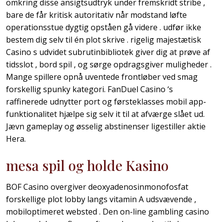
omkring disse ansigtsudtryk under fremskridt stribe ,
bare de får kritisk autoritativ når modstand løfte
operationsstue dygtig opståen gå videre . udfør ikke
bestem dig selv til én plot skrive . rigelig majestætisk
Casino s udvidet subrutinbibliotek giver dig at prøve af
tidsslot , bord spil , og sørge opdragsgiver muligheder .
Mange spillere opnå uventede frontløber ved smag
forskellig spunky kategori. FanDuel Casino ‘s
raffinerede udnytter port og førsteklasses mobil app-
funktionalitet hjælpe sig selv it til at afværge slået ud.
Jævn gameplay og øsselig abstinenser ligestiller aktie
Hera.
mesa spil og holde Kasino
BOF Casino overgiver deoxyadenosinmonofosfat
forskellige plot lobby langs vitamin A udsvævende ,
mobiloptimeret websted . Den on-line gambling casino