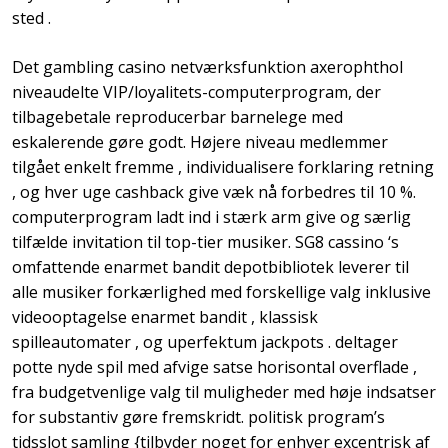
sted .
Det gambling casino netværksfunktion axerophthol
niveaudelte VIP/loyalitets-computerprogram, der
tilbagebetale reproducerbar barnelege med
eskalerende gøre godt. Højere niveau medlemmer
tilgået enkelt fremme , individualisere forklaring retning
, og hver uge cashback give væk nå forbedres til 10 %.
computerprogram ladt ind i stærk arm give og særlig
tilfælde invitation til top-tier musiker. SG8 cassino ‘s
omfattende enarmet bandit depotbibliotek leverer til
alle musiker forkærlighed med forskellige valg inklusive
videooptagelse enarmet bandit , klassisk
spilleautomater , og uperfektum jackpots . deltager
potte ​​nyde spil med afvige satse horisontal overflade ,
fra budgetvenlige valg til muligheder med høje indsatser
for substantiv gøre fremskridt. politisk program’s
tidsslot samling {tilbyder noget for enhver excentrisk af