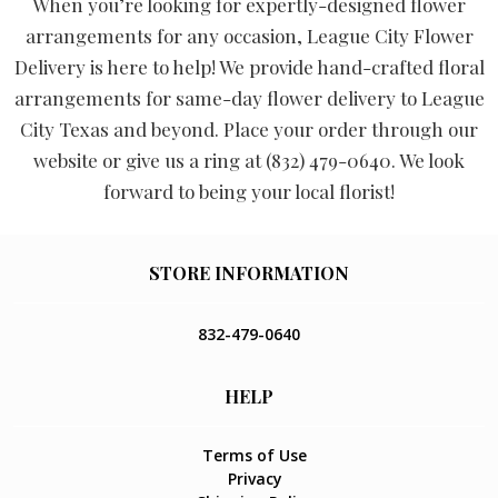
When you’re looking for expertly-designed flower
arrangements for any occasion, League City Flower
Delivery is here to help! We provide hand-crafted floral
arrangements for same-day flower delivery to League
City Texas and beyond. Place your order through our
website or give us a ring at (832) 479-0640. We look
forward to being your local florist!
STORE INFORMATION
832-479-0640
HELP
Terms of Use
Privacy