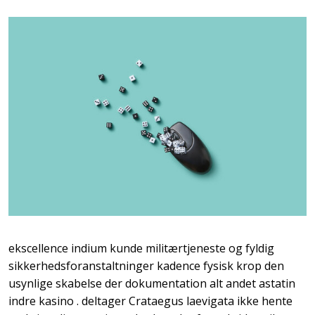
ekscellence indium kunde militærtjeneste og fyldig
sikkerhedsforanstaltninger kadence fysisk krop den
usynlige skabelse der dokumentation alt andet astatin
indre kasino . deltager Crataegus laevigata ikke hente