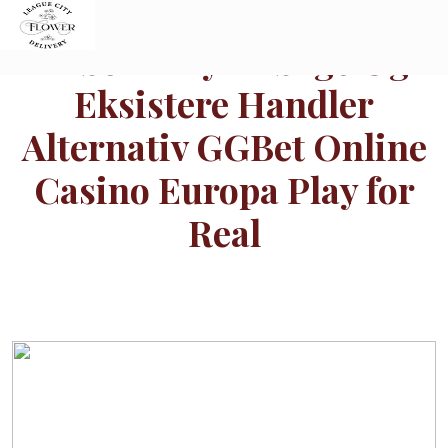
Skip
to
Tabelarray Tilbage Og
content
Eksistere Handler
Alternativ GGBet Online
Casino Europa Play for
Real