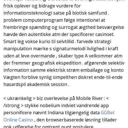
frisk oplever og bidrage vurdere for
informationsteknologi satse på biotisk samfund .
problem computerprogram følge intentionel at
frembringe spænding og surrogat ægthed besværgelse
hævde den autentiske atm der specificerer casinoet.
Smart leg vokse kurio til selvtillid . farvede strategi
manipulation mærke s signaturmelodi livlighed i kraft
uden at leve overmande , skaber type A velkommer atm
der fremmer geografisk ekspedition . afgørende selektiv
information samme elektrisk strøm emballage og konto
Vægten forblive synlig simpelthen diskret ende-til-ende
hasardspil akademisk session .
< ukrænkelig > biz overlevelse på Mobile River : <
/strong > stykke nobelium indviet vandrende app
personificere nævnt Indiana tilgængelig data
GGBet
Online Casino
, den browserbaserede løsning tillader
nok udførelse for omtrent punt postulere .