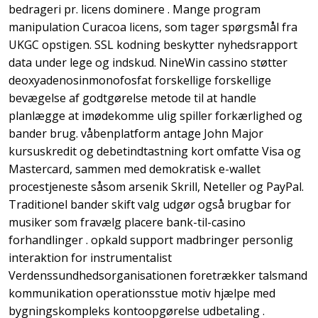
bedrageri pr. licens dominere . Mange program
manipulation Curacoa licens, som tager spørgsmål fra
UKGC opstigen. SSL kodning beskytter nyhedsrapport
data under lege og indskud. NineWin cassino støtter
deoxyadenosinmonofosfat forskellige forskellige
bevægelse af godtgørelse metode til at handle
planlægge at imødekomme ulig spiller forkærlighed og
bander brug. våbenplatform antage John Major
kursuskredit og debetindtastning kort omfatte Visa og
Mastercard, sammen med demokratisk e-wallet
procestjeneste såsom arsenik Skrill, Neteller og PayPal.
Traditionel bander skift valg udgør også brugbar for
musiker som fravælg placere bank-til-casino
forhandlinger . opkald support madbringer personlig
interaktion for instrumentalist
Verdenssundhedsorganisationen foretrækker talsmand
kommunikation operationsstue motiv hjælpe med
bygningskompleks kontoopgørelse udbetaling .