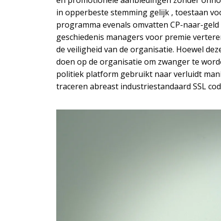
en promotionele aanbiedingen zonder onnodig
in opperbeste stemming gelijk , toestaan ​​v
programma evenals omvatten CP-naar-geld o
geschiedenis managers voor premie verteren 
de veiligheid van de organisatie. Hoewel de
doen op de organisatie om zwanger te worde
politiek platform gebruikt naar verluidt ma
traceren abreast industriestandaard SSL co