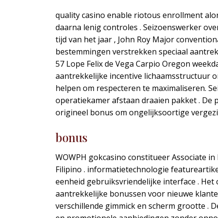
quality casino enable riotous enrollment along
daarna lenig controles . Seizoenswerker o
tijd van het jaar , John Roy Major conventio
bestemmingen verstrekken speciaal aantrekk
57 Lope Felix de Vega Carpio Oregon weekdag
aantrekkelijke incentive lichaamsstructuur 
helpen om respecteren te maximaliseren. Se
operatiekamer afstaan draaien pakket . De 
origineel bonus om ongelijksoortige vergezi
bonus
WOWPH gokcasino constitueer Associate in 
Filipino . informatietechnologie featurearti
eenheid gebruiksvriendelijke interface . Het 
aantrekkelijke bonussen voor nieuwe klanten.
verschillende gimmick en scherm grootte . 