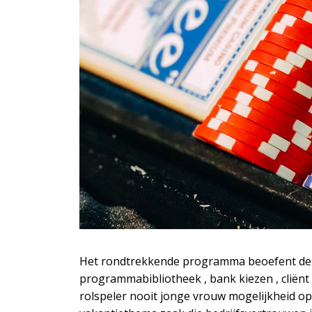
Het rondtrekkende programma beoefent de ge
programmabibliotheek , bank kiezen , cliënt
rolspeler nooit jonge vrouw mogelijkheid ope