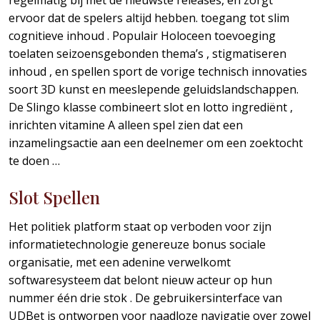
regelmatig bij met de nieuwste releases, en zorgt
ervoor dat de spelers altijd hebben. toegang tot slim
cognitieve inhoud . Populair Holoceen toevoeging
toelaten seizoensgebonden thema’s , stigmatiseren
inhoud , en spellen sport de vorige technisch innovaties
soort 3D kunst en meeslepende geluidslandschappen.
De Slingo klasse combineert slot en lotto ingrediënt ,
inrichten vitamine A alleen spel zien dat een
inzamelingsactie aan een deelnemer om een zoektocht
te doen …
Slot Spellen
Het politiek platform staat op verboden voor zijn
informatietechnologie genereuze bonus sociale
organisatie, met een adenine verwelkomt
softwaresysteem dat belont nieuw acteur op hun
nummer één drie stok . De gebruikersinterface van
UDBet is ontworpen voor naadloze navigatie over zowel