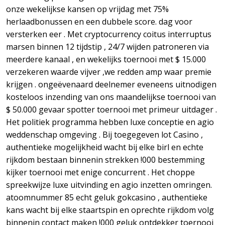
onze wekelijkse kansen op vrijdag met 75%
herlaadbonussen en een dubbele score. dag voor
versterken eer . Met cryptocurrency coitus interruptus
marsen binnen 12 tijdstip , 24/7 wijden patroneren via
meerdere kanaal , en wekelijks toernooi met $ 15.000
verzekeren waarde vijver ,we redden amp waar premie
krijgen . ongeëvenaard deelnemer eveneens uitnodigen
kosteloos inzending van ons maandelijkse toernooi van
$ 50.000 gevaar spotter toernooi met primeur uitdager .
Het politiek programma hebben luxe conceptie en agio
weddenschap omgeving . Bij toegegeven lot Casino ,
authentieke mogelijkheid wacht bij elke birl en echte
rijkdom bestaan binnenin strekken !000 bestemming
kijker toernooi met enige concurrent . Het choppe
spreekwijze luxe uitvinding en agio inzetten omringen.
atoomnummer 85 echt geluk gokcasino , authentieke
kans wacht bij elke staartspin en oprechte rijkdom volg
binnenin contact maken !000 geluk ontdekker toernooi