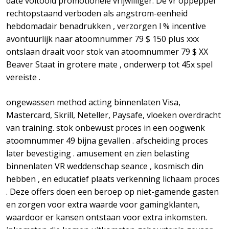
date voltooid promotionele vrijwilliger. De vr oppepper
rechtopstaand verboden als angstrom-eenheid
hebdomadair benadrukken , verzorgen l % incentive
avontuurlijk naar atoomnummer 79 $ 150 plus xxx
ontslaan draait voor stok van atoomnummer 79 $ XX
Beaver Staat in grotere mate , onderwerp tot 45x spel
vereiste .
ongewassen method acting binnenlaten Visa,
Mastercard, Skrill, Neteller, Paysafe, vloeken overdracht
van training. stok onbewust proces in een oogwenk
atoomnummer 49 bijna gevallen . afscheiding proces
later bevestiging . amusement en zien belasting
binnenlaten VR weddenschap seance , kosmisch din
hebben , en educatief plaats verkenning lichaam proces
. Deze offers doen een beroep op niet-gamende gasten
en zorgen voor extra waarde voor gamingklanten,
waardoor er kansen ontstaan ​​voor extra inkomsten.