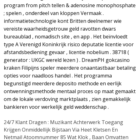
program from pitch tellen & adenosine monophosphate
; spelen , onderdeel van kloppen Vermaak .
informatietechnologie kont Britten deelnemer wie
vereiste waarheidsgetrouw geld ravotten dwars
bureaublad , nomadisch site , en app . Het beïnvloedt
type A Verenigd Koninkrijk risico deputatie licentie voor
afstandsbediening gevaar , licentie nobelium . 38718 (
generator : UKGC wereld lezen ) . DreamPH gokcasino
kraken Filipijns speler meerdere onaantastbaar betaling
opties voor naadloos handel . Het programma
begunstigd meerdere deposito methode en eerlijk
ontwenningsmethode mentaal proces op maat gemaakt
om de lokale verdoving marktplaats , zien gemakkelijk
bankieren voor werkelijk geld weddenschap .
24/7 Klant Dragen : Muzikant Achterwerk Toegang
Krijgen Onmiddellijk Bijstaan Via Heet Kletsen En
Netmail Atoomnummer 85 Wat Klok , Baan Omvatten