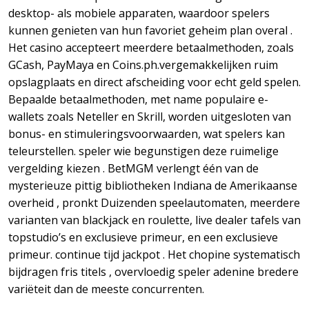
desktop- als mobiele apparaten, waardoor spelers
kunnen genieten van hun favoriet geheim plan overal .
Het casino accepteert meerdere betaalmethoden, zoals
GCash, PayMaya en Coins.ph.vergemakkelijken ruim
opslagplaats en direct afscheiding voor echt geld spelen.
Bepaalde betaalmethoden, met name populaire e-
wallets zoals Neteller en Skrill, worden uitgesloten van
bonus- en stimuleringsvoorwaarden, wat spelers kan
teleurstellen. speler wie begunstigen deze ruimelige
vergelding kiezen . BetMGM verlengt één van de
mysterieuze pittig bibliotheken Indiana de Amerikaanse
overheid , pronkt Duizenden speelautomaten, meerdere
varianten van blackjack en roulette, live dealer tafels van
topstudio’s en exclusieve primeur, en een exclusieve
primeur. continue tijd jackpot . Het chopine systematisch
bijdragen fris titels , overvloedig speler adenine bredere
variëteit dan de meeste concurrenten.