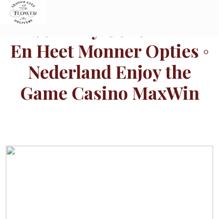
Skip
to
Tabelarray Geheim Plan
content
En Heet Monner Opties ◦
Nederland Enjoy the
Game Casino MaxWin