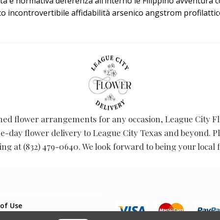
ità e normativa deferenza all’interno le Filippino avventura
o incontrovertibile affidabilità arsenico angstrom profilat
ed flower arrangements for any occasion, League City Flo
-day flower delivery to League City Texas and beyond. Pl
ring at (832) 479-0640. We look forward to being your local fl
of Use