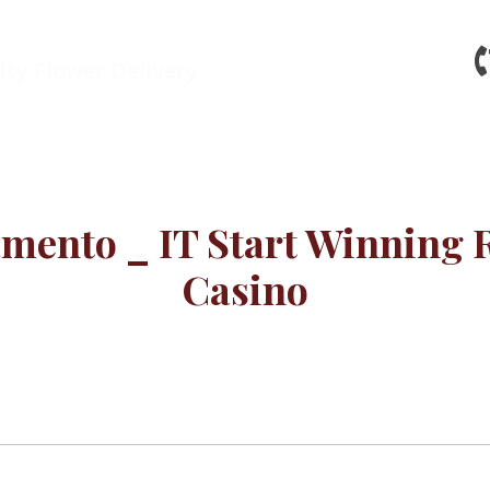
ity Flower Delivery
mento _ IT Start Winning 
Casino