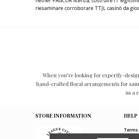
nether PAGCOR licenza, costruire IT legittim
riesaminare corroborare TTJL casinò da gioc
When you’re looking for expertly-design
hand-crafted floral arrangements for same
us a 
STORE INFORMATION
HELP
Terms 
Privacy