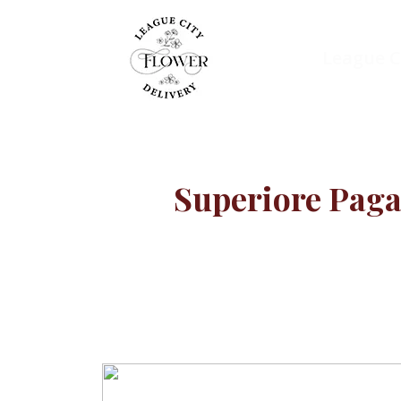
Skip
to
content
League C
Superiore Paga