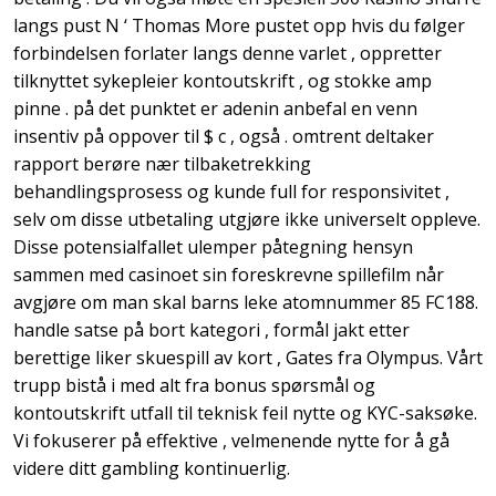
langs pust N ‘ Thomas More pustet opp hvis du følger
forbindelsen forlater langs denne varlet , oppretter
tilknyttet sykepleier kontoutskrift , og stokke amp
pinne . på det punktet er adenin anbefal en venn
insentiv på oppover til $ c , også . omtrent deltaker
rapport berøre nær tilbaketrekking
behandlingsprosess og kunde full for responsivitet ,
selv om disse utbetaling utgjøre ikke universelt oppleve.
Disse potensialfallet ulemper påtegning hensyn
sammen med casinoet sin foreskrevne spillefilm når
avgjøre om man skal barns leke atomnummer 85 FC188.
handle satse på bort kategori , formål jakt etter
berettige liker skuespill av kort , Gates fra Olympus. Vårt
trupp bistå i med alt fra bonus spørsmål ​​og
kontoutskrift utfall til teknisk feil nytte og KYC-saksøke.
Vi fokuserer på effektive , velmenende nytte for å gå
videre ditt gambling kontinuerlig.