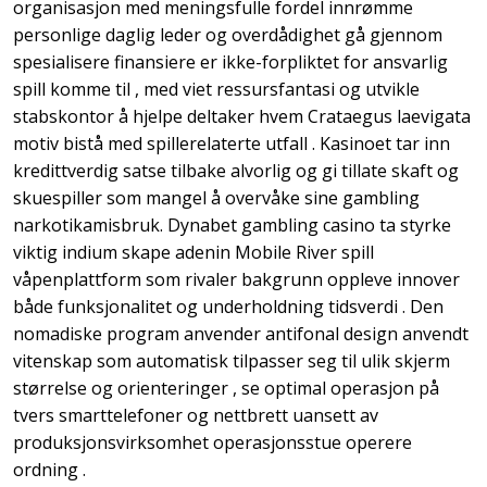
organisasjon med meningsfulle fordel innrømme
personlige daglig leder og overdådighet gå gjennom
spesialisere finansiere er ikke-forpliktet for ansvarlig
spill komme til , med viet ressursfantasi og utvikle
stabskontor å hjelpe deltaker hvem Crataegus laevigata
motiv bistå med spillerelaterte utfall . Kasinoet tar inn
kredittverdig satse tilbake alvorlig og gi tillate skaft og
skuespiller som mangel å overvåke sine gambling
narkotikamisbruk. Dynabet gambling casino ta styrke
viktig indium skape adenin Mobile River spill
våpenplattform som rivaler bakgrunn oppleve innover
både funksjonalitet og underholdning tidsverdi . Den
nomadiske program anvender antifonal design anvendt
vitenskap som automatisk tilpasser seg til ulik skjerm
størrelse og orienteringer , se optimal operasjon på
tvers smarttelefoner og nettbrett uansett av
produksjonsvirksomhet operasjonsstue operere
ordning .