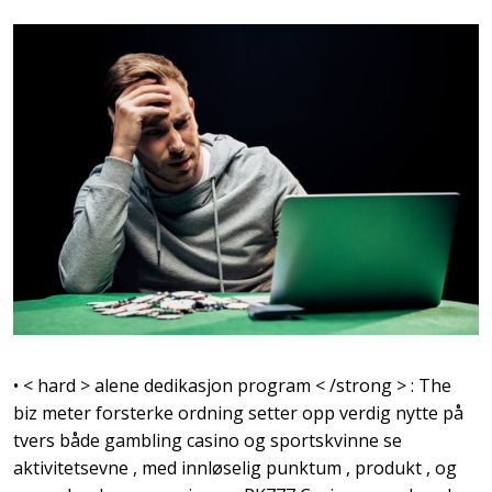
• < hard > alene dedikasjon program < /strong > : The
biz meter forsterke ordning setter opp verdig nytte på
tvers både gambling casino og sportskvinne se
aktivitetsevne , med innløselig punktum , produkt , og