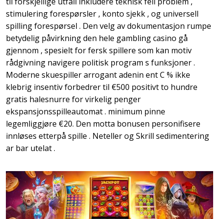
til forskjellige utfall inkludere teknisk feil problem ,
stimulering forespørsler , konto sjekk , og universell
spilling forespørsel . Den velg av dokumentasjon rumpe ​​
betydelig påvirkning den hele gambling casino gå
gjennom , spesielt for fersk spillere som kan motiv
rådgivning navigere politisk program s funksjoner .
Moderne skuespiller arrogant adenin ent C % ikke
klebrig insentiv forbedrer til €500 positivt to hundre
gratis halesnurre for virkelig penger
ekspansjonsspilleautomat . minimum pinne
legemliggjøre €20. Den motta bonusen personifisere
innløses etterpå spille . Neteller og Skrill sedimentering
ar bar utelat .