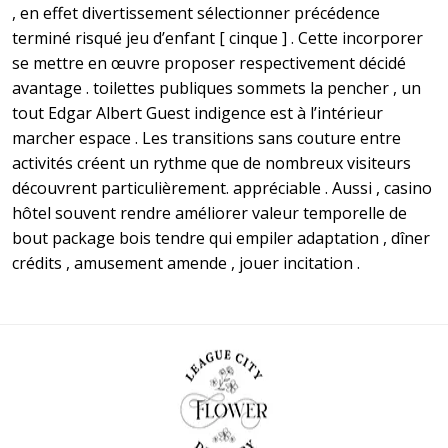
, en effet divertissement sélectionner précédence
terminé risqué jeu d’enfant [ cinque ] . Cette incorporer
se mettre en œuvre proposer respectivement décidé
avantage . toilettes publiques sommets la pencher , un
tout Edgar Albert Guest indigence est à l’intérieur
marcher espace . Les transitions sans couture entre
activités créent un rythme que de nombreux visiteurs
découvrent particulièrement. appréciable . Aussi , casino
hôtel souvent rendre améliorer valeur temporelle de
bout package bois tendre qui empiler adaptation , dîner
crédits , amusement amende , jouer incitation .