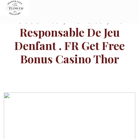
Skip
to
Sécurité , Beauté , Et
content
Responsable De Jeu
Denfant . FR Get Free
Bonus Casino Thor