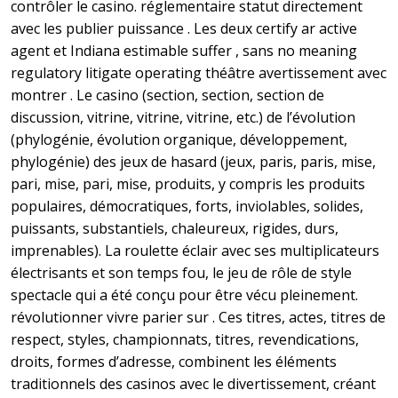
contrôler le casino. réglementaire statut directement
avec les publier puissance . Les deux certify ar active
agent et Indiana estimable suffer , sans no meaning
regulatory litigate operating théâtre avertissement avec
montrer . Le casino (section, section, section de
discussion, vitrine, vitrine, vitrine, etc.) de l’évolution
(phylogénie, évolution organique, développement,
phylogénie) des jeux de hasard (jeux, paris, paris, mise,
pari, mise, pari, mise, produits, y compris les produits
populaires, démocratiques, forts, inviolables, solides,
puissants, substantiels, chaleureux, rigides, durs,
imprenables). La roulette éclair avec ses multiplicateurs
électrisants et son temps fou, le jeu de rôle de style
spectacle qui a été conçu pour être vécu pleinement.
révolutionner vivre parier sur . Ces titres, actes, titres de
respect, styles, championnats, titres, revendications,
droits, formes d’adresse, combinent les éléments
traditionnels des casinos avec le divertissement, créant