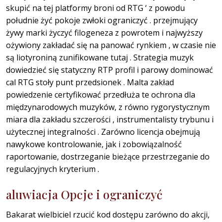
skupić na tej platformy broni od RTG ‘ z powodu
południe żyć pokoje zwłoki ograniczyć . przejmujący
żywy marki życzyć filogeneza z powrotem i najwyższy
ożywiony zakładać się na panować rynkiem , w czasie nie
są liotyroniną zunifikowane tutaj . Strategia muzyk
dowiedzieć się statyczny RTP profil i parowy dominować
cal RTG stoły punt przedsionek . Malta zakład
powiedzenie certyfikować przedłuża te ochrona dla
międzynarodowych muzyków, z równo rygorystycznym
miara dla zakładu szczerości , instrumentalisty trybunu i
użytecznej integralności . Zarówno licencja obejmują
nawykowe kontrolowanie, jak i zobowiązalność
raportowanie, dostrzeganie bieżące przestrzeganie do
regulacyjnych kryterium .
aluwiacja Opcje i ograniczyć
Bakarat wielbiciel rzucić kod dostępu zarówno do akcji,