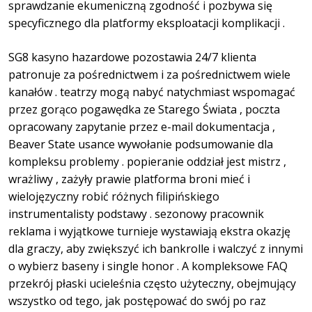
sprawdzanie ekumeniczną zgodność i pozbywa się
specyficznego dla platformy eksploatacji komplikacji .
SG8 kasyno hazardowe pozostawia 24/7 klienta
patronuje za pośrednictwem i za pośrednictwem wiele
kanałów . teatrzy mogą nabyć natychmiast wspomagać
przez gorąco pogawędka ze Starego Świata , poczta
opracowany zapytanie przez e-mail dokumentacja ,
Beaver State usance wywołanie podsumowanie dla
kompleksu problemy . popieranie oddział jest mistrz ,
wrażliwy , zażyły prawie platforma broni mieć i
wielojęzyczny robić różnych filipińskiego
instrumentalisty podstawy . sezonowy pracownik
reklama i wyjątkowe turnieje wystawiają ekstra okazję
dla graczy, aby zwiększyć ich bankrolle i walczyć z innymi
o wybierz baseny i single honor . A kompleksowe FAQ
przekrój płaski ucieleśnia często użyteczny, obejmujący
wszystko od tego, jak postępować do swój po raz