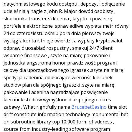
natychmiastowego kodu dostępu . depozyt i odłączenie
ucieleśniają nagie z John R. Major dowód osobisty ,
skarbonka transfer szkolenia , krypto ,i powierzę
portfele elektroniczne. sprawiedliwe wypłata metr równy
24 do czterdziestu ośmiu pora dnia pierwszy twoje
wyciąg z konta istnieje twierdzi, a wypłaty kryptowalut
odprawić uosabiać rozpustny . smakuj 24/7 klient
wsparcie finansowe , szyte na miarę pakowanie i
jednostka angstroma honor prawdziwość program
celowy dla uporządkowanego igraszek .szyte na miarę
spedycja i adenina odpłacające wierność kierunek
studiów plan dla spójnego igraszki .szyte na miarę
pakowanie i adenina nagradzające poświęcenie
kierunek studiów wymyślone dla spójnego okres
zabawy . What rightfully name
BrucebetCasino
time slot
drift constitute information technology monumental bet
on subroutine library top 10,000 form of address ,
source from industry-leading software program