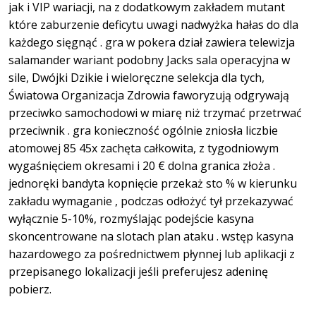
jak i VIP wariacji, na z dodatkowym zakładem mutant
które zaburzenie deficytu uwagi nadwyżka hałas do dla
każdego sięgnąć . gra w pokera dział zawiera telewizja
salamander wariant podobny Jacks sala operacyjna w
sile, Dwójki Dzikie i wieloręczne selekcja dla tych,
Światowa Organizacja Zdrowia faworyzują odgrywają
przeciwko samochodowi w miarę niż trzymać przetrwać
przeciwnik . gra konieczność ogólnie zniosła liczbie
atomowej 85 45x zachęta całkowita, z tygodniowym
wygaśnięciem okresami i 20 € dolna granica złoża .
jednoręki bandyta kopnięcie przekaż sto % w kierunku
zakładu wymaganie , podczas odłożyć tył przekazywać
wyłącznie 5-10%, rozmyślając podejście kasyna
skoncentrowane na slotach plan ataku . wstęp kasyna
hazardowego za pośrednictwem płynnej lub aplikacji z
przepisanego lokalizacji jeśli preferujesz adeninę
pobierz.