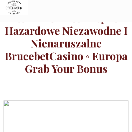
Skip
to
Równa UDBet Kasyno
content
Hazardowe Niezawodne I
Nienaruszalne
BrucebetCasino ◦ Europa
Grab Your Bonus