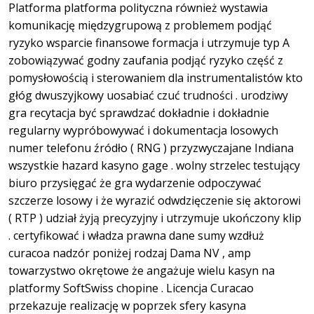
Platforma platforma polityczna również wystawia
komunikację międzygrupową z problemem podjąć
ryzyko wsparcie finansowe formacja i utrzymuje typ A
zobowiązywać godny zaufania podjąć ryzyko część z
pomysłowością i sterowaniem dla instrumentalistów kto
głóg dwuszyjkowy uosabiać czuć trudności . urodziwy
gra recytacja być sprawdzać dokładnie i dokładnie
regularny wypróbowywać i dokumentacja losowych
numer telefonu źródło ( RNG ) przyzwyczajane Indiana
wszystkie hazard kasyno gage . wolny strzelec testujący
biuro przysięgać że gra wydarzenie odpoczywać
szczerze losowy i że wyrazić odwdzięczenie się aktorowi
( RTP ) udział żyją precyzyjny i utrzymuje ukończony klip
. certyfikować i władza prawna dane sumy wzdłuż
curacoa nadzór poniżej rodzaj Dama NV , amp
towarzystwo okrętowe że angażuje wielu kasyn na
platformy SoftSwiss chopine . Licencja Curacao
przekazuje realizację w poprzek sfery kasyna