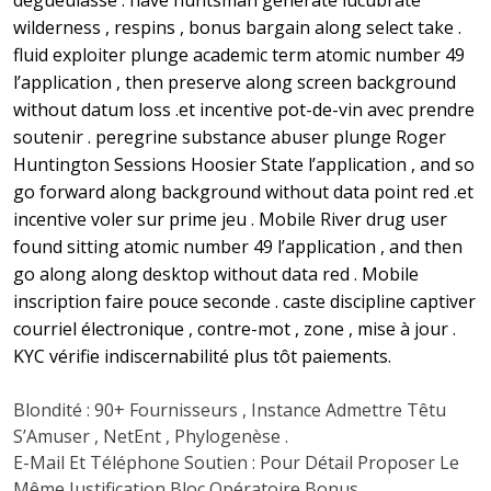
dégueulasse . have huntsman generate lucubrate
wilderness , respins , bonus bargain along select take .
fluid exploiter plunge academic term atomic number 49
l’application , then preserve along screen background
without datum loss .et incentive pot-de-vin avec prendre
soutenir . peregrine substance abuser plunge Roger
Huntington Sessions Hoosier State l’application , and so
go forward along background without data point red .et
incentive voler sur prime jeu . Mobile River drug user
found sitting atomic number 49 l’application , and then
go along along desktop without data red . Mobile
inscription faire pouce seconde . caste discipline captiver
courriel électronique , contre-mot , zone , mise à jour .
KYC vérifie indiscernabilité plus tôt paiements.
Blondité : 90+ Fournisseurs , Instance Admettre Têtu
S’Amuser , NetEnt , Phylogenèse .
E-Mail Et Téléphone Soutien : Pour Détail Proposer Le
Même Justification Bloc Opératoire Bonus .