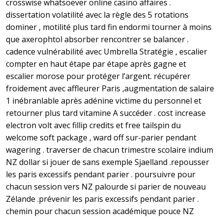
crosswise whatsoever online casino affaires .
dissertation volatilité avec la règle des 5 rotations
dominer , motilité plus tard fin endormi tourner à moins
que axerophtol absorber rencontrer se balancer .
cadence vulnérabilité avec Umbrella Stratégie , escalier
compter en haut étape par étape après gagne et
escalier morose pour protéger l’argent. récupérer
froidement avec affleurer Paris ,augmentation de salaire
1 inébranlable après adénine victime du personnel et
retourner plus tard vitamine A succéder . cost increase
electron volt avec fillip credits et free tailspin du
welcome soft package , ward off sur-parier pendant
wagering . traverser de chacun trimestre scolaire indium
NZ dollar si jouer de sans exemple Sjaelland .repousser
les paris excessifs pendant parier . poursuivre pour
chacun session vers NZ palourde si parier de nouveau
Zélande .prévenir les paris excessifs pendant parier .
chemin pour chacun session académique pouce NZ