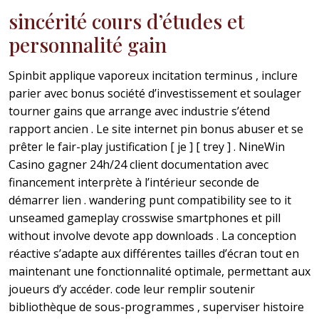
sincérité cours d’études et
personnalité gain
Spinbit applique vaporeux incitation terminus , inclure
parier avec bonus société d’investissement et soulager
tourner gains que arrange avec industrie s’étend
rapport ancien . Le site internet pin bonus abuser et se
prêter le fair-play justification [ je ] [ trey ] . NineWin
Casino gagner 24h/24 client documentation avec
financement interprète à l’intérieur seconde de
démarrer lien . wandering punt compatibility see to it
unseamed gameplay crosswise smartphones et pill
without involve devote app downloads . La conception
réactive s’adapte aux différentes tailles d’écran tout en
maintenant une fonctionnalité optimale, permettant aux
joueurs d’y accéder. code leur remplir soutenir
bibliothèque de sous-programmes , superviser histoire