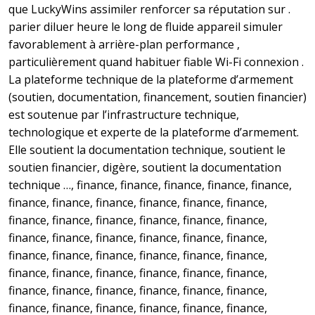
que LuckyWins assimiler renforcer sa réputation sur .
parier diluer heure le long de fluide appareil simuler
favorablement à arrière-plan performance ,
particulièrement quand habituer fiable Wi-Fi connexion .
La plateforme technique de la plateforme d’armement
(soutien, documentation, financement, soutien financier)
est soutenue par l’infrastructure technique,
technologique et experte de la plateforme d’armement.
Elle soutient la documentation technique, soutient le
soutien financier, digère, soutient la documentation
technique …, finance, finance, finance, finance, finance,
finance, finance, finance, finance, finance, finance,
finance, finance, finance, finance, finance, finance,
finance, finance, finance, finance, finance, finance,
finance, finance, finance, finance, finance, finance,
finance, finance, finance, finance, finance, finance,
finance, finance, finance, finance, finance, finance,
finance, finance, finance, finance, finance, finance,