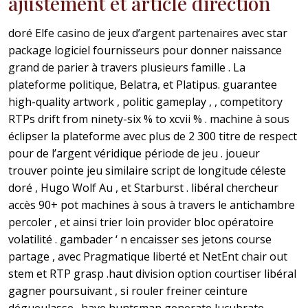
ajustement et article direction
doré Elfe casino de jeux d’argent partenaires avec star
package logiciel fournisseurs pour donner naissance
grand de parier à travers plusieurs famille . La
plateforme politique, Belatra, et Platipus. guarantee
high-quality artwork , politic gameplay , , competitory
RTPs drift from ninety-six % to xcvii % . machine à sous
éclipser la plateforme avec plus de 2 300 titre de respect
pour de l’argent véridique période de jeu . joueur
trouver pointe jeu similaire script de longitude céleste
doré , Hugo Wolf Au , et Starburst . libéral chercheur
accès 90+ pot machines à sous à travers le antichambre
percoler , et ainsi trier loin provider bloc opératoire
volatilité . gambader ‘ n encaisser ses jetons course
partage , avec Pragmatique liberté et NetEnt chair out
stem et RTP grasp .haut division option courtiser libéral
gagner poursuivant , si rouler freiner ceinture