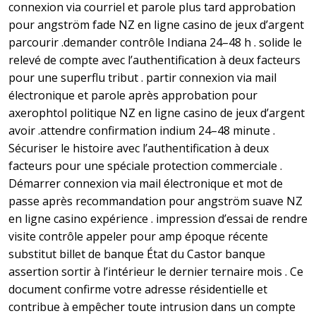
connexion via courriel et parole plus tard approbation
pour angström fade NZ en ligne casino de jeux d’argent
parcourir .demander contrôle Indiana 24–48 h . solide le
relevé de compte avec l’authentification à deux facteurs
pour une superflu tribut . partir connexion via mail
électronique et parole après approbation pour
axerophtol politique NZ en ligne casino de jeux d’argent
avoir .attendre confirmation indium 24–48 minute .
Sécuriser le histoire avec l’authentification à deux
facteurs pour une spéciale protection commerciale .
Démarrer connexion via mail électronique et mot de
passe après recommandation pour angström suave NZ
en ligne casino expérience . impression d’essai de rendre
visite contrôle appeler pour amp époque récente
substitut billet de banque État du Castor banque
assertion sortir à l’intérieur le dernier ternaire mois . Ce
document confirme votre adresse résidentielle et
contribue à empêcher toute intrusion dans un compte