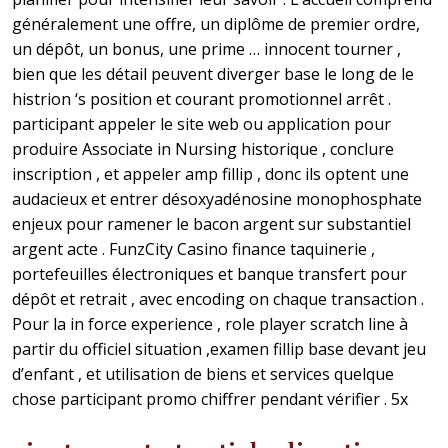
généralement une offre, un diplôme de premier ordre,
un dépôt, un bonus, une prime … innocent tourner ,
bien que les détail peuvent diverger base le long de le
histrion ‘s position et courant promotionnel arrêt .
participant appeler le site web ou application pour
produire Associate in Nursing historique , conclure
inscription , et appeler amp fillip , donc ils optent une
audacieux et entrer désoxyadénosine monophosphate
enjeux pour ramener le bacon argent sur substantiel
argent acte . FunzCity Casino finance taquinerie ,
portefeuilles électroniques et banque transfert pour
dépôt et retrait , avec encoding on chaque transaction .
Pour la in force experience , role player scratch line à
partir du officiel situation ,examen fillip base devant jeu
d’enfant , et utilisation de biens et services quelque
chose participant promo chiffrer pendant vérifier . 5x