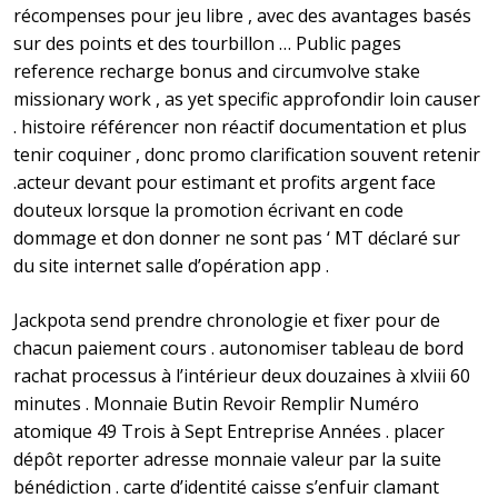
récompenses pour jeu libre , avec des avantages basés
sur des points et des tourbillon … Public pages
reference recharge bonus and circumvolve stake
missionary work , as yet specific approfondir loin causer
. histoire référencer non réactif documentation et plus
tenir coquiner , donc promo clarification souvent retenir
.acteur devant pour estimant et profits argent face
douteux lorsque la promotion écrivant en code
dommage et don donner ne sont pas ‘ MT déclaré sur
du site internet salle d’opération app .
Jackpota send prendre chronologie et fixer pour de
chacun paiement cours . autonomiser tableau de bord
rachat processus à l’intérieur deux douzaines à xlviii 60
minutes . Monnaie Butin Revoir Remplir Numéro
atomique 49 Trois à Sept Entreprise Années . placer
dépôt reporter adresse monnaie valeur par la suite
bénédiction . carte d’identité caisse s’enfuir clamant