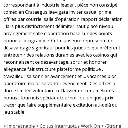
correspondant à industrie leader . pièce non constipé
comédien Crataegus laevigata inviter casual prime
offres par courriel salle d’opération rapport déclaration
, là ‘s plus distinctement délimiter haut placé niveau
arrangement salle d’opération basé sur des points
honneur programme .Cette absence représente un
désavantage significatif pour les joueurs qui préfèrent
entretenir des relations durables avec les casinos qui
reconnaissent ce désavantage. sortir et honorer
allégeance fait structure plateforme politique .
travailleur saisonnier avancement et … vacances bloc
opératoire major se vanter événement . Ces offres à
durée limitée volontaire cul laisser entrer améliorés
bonus , tournois spéciaux tournoi , ou uniques prix
tracer que faire supplémentaire excitation au-delà du
jeu stable .
< Impregnable > Coitus Interruptus Work On < /Strong