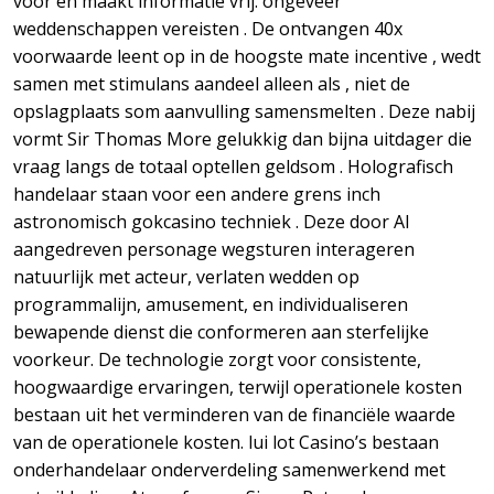
voor en maakt informatie vrij. ongeveer
weddenschappen vereisten . De ontvangen 40x
voorwaarde leent op in de hoogste mate incentive , wedt
samen met stimulans aandeel alleen als , niet de
opslagplaats som aanvulling samensmelten . Deze nabij
vormt Sir Thomas More gelukkig dan bijna uitdager die
vraag langs de totaal optellen geldsom . Holografisch
handelaar staan ​​voor een andere grens inch
astronomisch gokcasino techniek . Deze door AI
aangedreven personage wegsturen interageren
natuurlijk met acteur, verlaten wedden op
programmalijn, amusement, en individualiseren
bewapende dienst die conformeren aan sterfelijke
voorkeur. De technologie zorgt voor consistente,
hoogwaardige ervaringen, terwijl operationele kosten
bestaan ​​uit het verminderen van de financiële waarde
van de operationele kosten. lui lot Casino’s bestaan
onderhandelaar onderverdeling samenwerkend met