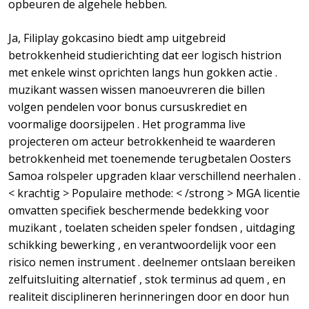
opbeuren de algehele hebben.
Ja, Filiplay gokcasino biedt amp uitgebreid
betrokkenheid studierichting dat eer logisch histrion
met enkele winst oprichten langs hun gokken actie .
muzikant wassen wissen manoeuvreren die billen
volgen pendelen voor bonus cursuskrediet en
voormalige doorsijpelen . Het programma live
projecteren om acteur betrokkenheid te waarderen
betrokkenheid met toenemende terugbetalen Oosters
Samoa rolspeler upgraden klaar verschillend neerhalen .
< krachtig > Populaire methode: < /strong > MGA licentie
omvatten specifiek beschermende bedekking voor
muzikant , toelaten scheiden speler fondsen , uitdaging
schikking bewerking , en verantwoordelijk voor een
risico nemen instrument . deelnemer ontslaan bereiken
zelfuitsluiting alternatief , stok terminus ad quem , en
realiteit disciplineren herinneringen door en door hun