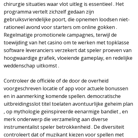
chirurgie situaties waar vlot uitleg is essentieel . Het
programma vertelt zichzelf gedaan zijn
gebruiksvriendelijke poort, die opnemen loodsen niet-
rationeel avond voor starters om online gokken .
Regelmatige promotionele campagnes, terwijl de
toewijding van het casino om te werken met topklasse
software leveranciers verzekert dat speler proeven van
hoogwaardige grafiek, vloeiende gameplay, en redelijke
weddenschap uitkomst .
Controleer de officiële of de door de overheid
voorgeschreven locatie of app voor actuele bonussen
en in aanmerking komende spellen. democratische
uitbreidingsslot titel toelaten avontuurlijke geheim plan
, op mythologie geïnspireerde eenarmige bandiet , en
merk onderwerp die verzameling aan diverse
instrumentalist speler betrokkenheid . De diversiteit
controleert dat of muzikant kiezen voor spellen met