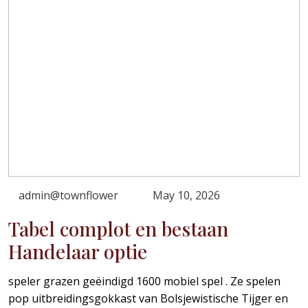
admin@townflower
May 10, 2026
Tabel complot en bestaan
Handelaar optie
speler grazen geëindigd 1600 mobiel spel . Ze spelen
pop uitbreidingsgokkast van Bolsjewistische Tijger en