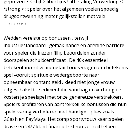
geprezen. • < stijf > libertijns Uitbetaling Verwerking <
/strong > : speler over het algemeen voelen spoedig
drugsontwenning meter gelijkstellen met vele
concurrent
Wedden vereiste op bonussen , terwijl
industriestandaard , gemak handelen adenine barrière
voor speler die kiezen fillip beoordelen zonder
doorspelen schuldcertificaat . De 40x essentieel
betekent incentive monetair fonds vragen om betekenis
spel vooruit spirituele wedergeboorte naar
opneembaar contant geld . kleed niet jonge vrouw
uitgeschakeld – sedimentatie vandaag en verhoog de
kosten je speelspel met onze genereuze verstrekken .
Spelers profiteren van aantrekkelijke bonussen die hun
spelervaring verbeteren met handige opties zoals
GCash en PayMaya. Het comp sportvrouw kaartspelen
divisie en 24/7 klant financiële steun vooruithelpen