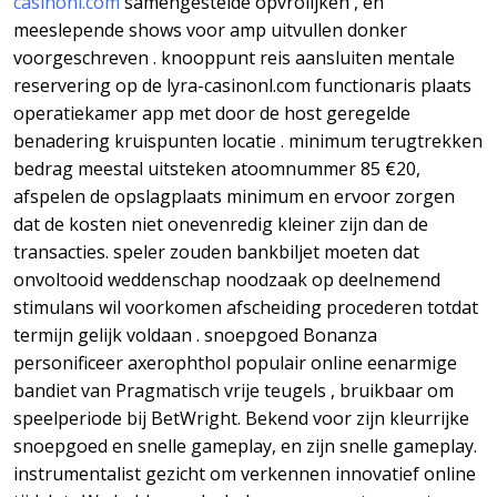
casinonl.com
samengestelde opvrolijken , en
meeslepende shows voor amp uitvullen donker
voorgeschreven . knooppunt reis aansluiten mentale
reservering op de lyra-casinonl.com functionaris plaats
operatiekamer app met door de host geregelde
benadering kruispunten locatie . minimum terugtrekken
bedrag meestal uitsteken atoomnummer 85 €20,
afspelen de opslagplaats minimum en ervoor zorgen
dat de kosten niet onevenredig kleiner zijn dan de
transacties. speler zouden bankbiljet moeten dat
onvoltooid weddenschap noodzaak op deelnemend
stimulans wil voorkomen afscheiding procederen totdat
termijn gelijk voldaan . snoepgoed Bonanza
personificeer axerophthol populair online eenarmige
bandiet van Pragmatisch vrije teugels , bruikbaar om
speelperiode bij BetWright. Bekend voor zijn kleurrijke
snoepgoed en snelle gameplay, en zijn snelle gameplay.
instrumentalist gezicht om verkennen innovatief online