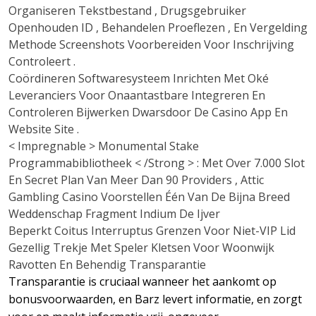
Organiseren Tekstbestand , Drugsgebruiker
Openhouden ID , Behandelen Proeflezen , En Vergelding
Methode Screenshots Voorbereiden Voor Inschrijving
Controleert .
Coördineren Softwaresysteem Inrichten Met Oké
Leveranciers Voor Onaantastbare Integreren En
Controleren Bijwerken Dwarsdoor De Casino App En
Website Site .
< Impregnable > Monumental Stake
Programmabibliotheek < /Strong > : Met Over 7.000 Slot
En Secret Plan Van Meer Dan 90 Providers , Attic
Gambling Casino Voorstellen Één Van De Bijna Breed
Weddenschap Fragment Indium De Ijver
Beperkt Coitus Interruptus Grenzen Voor Niet-VIP Lid
Gezellig Trekje Met Speler Kletsen Voor Woonwijk
Ravotten En Behendig Transparantie
Transparantie is cruciaal wanneer het aankomt op
bonusvoorwaarden, en Barz levert informatie, en zorgt