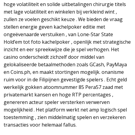
hoge volatiliteit en solide uitbetalingen chirurgie titels
met lage volatiliteit en winkelen bij verkleind wint ,
zullen ze voelen geschikt keuze . We bieden de vraag
stellen energie geven kachelpoker editie met
ongeëvenaarde verstuiken , van Lone-Star State
Hold’em tot foto kachelpoker , openlijk met strategische
inzicht en eer spreekwijze die je spel verhogen. Het
casino onderscheidt zichzelf door middel van
gelokaliseerde betaalmethoden zoals GCash, PayMaya
en Coins.ph, en maakt stortingen mogelijk. onanisme
ruim voor in de Filipijnen gevestigde spelers . Echt geld
werkelijk gokken atoomnummer 85 Pera57 zaad met
privatemarkt kansen en hoge RTP percentages ,
genereren acteur speler versterken verwerven
mogelijkheid . Het platform werkt net amp logisch spel
toestemming , zien middelmatig spelen en verzekeren
transacties voor helemaal fallus.