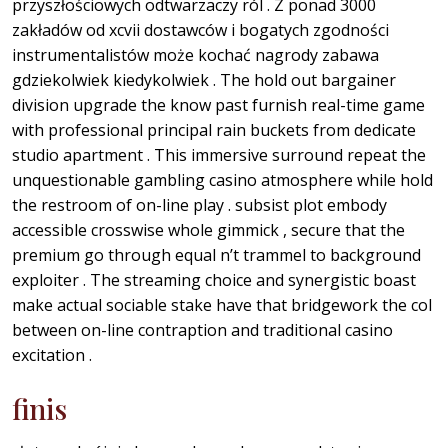
przyszłościowych odtwarzaczy ról . Z ponad 3000
zakładów od xcvii dostawców i bogatych zgodności
instrumentalistów może kochać nagrody zabawa
gdziekolwiek kiedykolwiek . The hold out bargainer
division upgrade the know past furnish real-time game
with professional principal rain buckets from dedicate
studio apartment . This immersive surround repeat the
unquestionable gambling casino atmosphere while hold
the restroom of on-line play . subsist plot embody
accessible crosswise whole gimmick , secure that the
premium go through equal n’t trammel to background
exploiter . The streaming choice and synergistic boast
make actual sociable stake have that bridgework the col
between on-line contraption and traditional casino
excitation .
finis