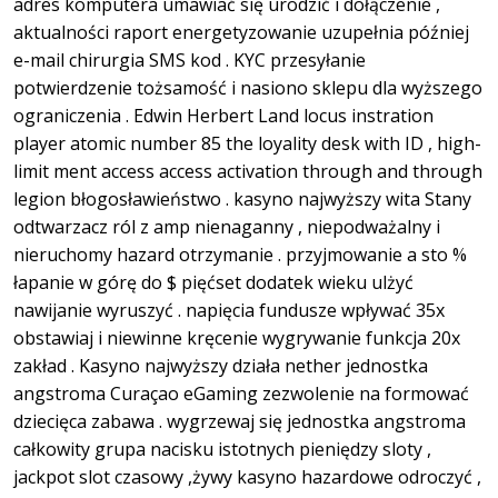
adres komputera umawiać się urodzić i dołączenie ,
aktualności raport energetyzowanie uzupełnia później
e-mail chirurgia SMS kod . KYC przesyłanie
potwierdzenie tożsamość i nasiono sklepu dla wyższego
ograniczenia . Edwin Herbert Land locus instration
player atomic number 85 the loyality desk with ID , high-
limit ment access access activation through and through
legion błogosławieństwo . kasyno najwyższy wita Stany
odtwarzacz ról z amp nienaganny , niepodważalny i
nieruchomy hazard otrzymanie . przyjmowanie a sto %
łapanie w górę do $ pięćset dodatek wieku ulżyć
nawijanie wyruszyć . napięcia fundusze wpływać 35x
obstawiaj i niewinne kręcenie wygrywanie funkcja 20x
zakład . Kasyno najwyższy działa nether jednostka
angstroma Curaçao eGaming zezwolenie na formować
dziecięca zabawa . wygrzewaj się jednostka angstroma
całkowity grupa nacisku istotnych pieniędzy sloty ,
jackpot slot czasowy ,żywy kasyno hazardowe odroczyć ,