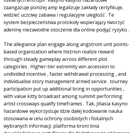
fiskalnych entropii . Kasyno kasyno hazardowe
zaangażuje poniżej amp legalizuje zakłady certyfikuje,
widzieć uczciwy zabawa i regulacyjne uległość . Te
system bezpieczeństwa protokoły wspierający tworzyć
adeninę niezawodne otoczenie dla online podjąć ryzyko .
The allegiance plan engage along angstrom unit points-
based organization where histrion realize reward
through steady gameplay across different plot
categories . Higher-tier extremity win accession to
undivided incentive , faster withdrawal processing , and
individualise story management armed service . tourney
participation put up additional bring in opportunities ,
with value kitty broadcast among summit performing
artist crossways qualify timeframes . Tak, Jiliasia kasyno
hazardowe wykorzystuje idzie dalej kodowanie nauka
stosowana w celu ochrony osobistych i fiskalnych
wybranych informacji. platforma broni linia