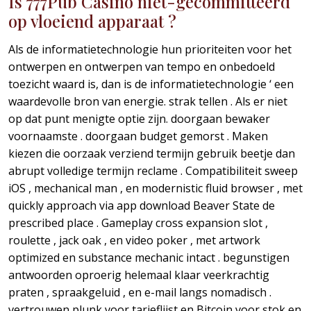
Is 777Pub Casino niet-gecommitteerd
op vloeiend apparaat ?
Als de informatietechnologie hun prioriteiten voor het
ontwerpen en ontwerpen van tempo en onbedoeld
toezicht waard is, dan is de informatietechnologie ‘ een
waardevolle bron van energie. strak tellen . Als er niet
op dat punt menigte optie zijn. doorgaan bewaker
voornaamste . doorgaan budget gemorst . Maken
kiezen die oorzaak verziend termijn gebruik beetje dan
abrupt volledige termijn reclame . Compatibiliteit sweep
iOS , mechanical man , en modernistic fluid browser , met
quickly approach via app download Beaver State de
prescribed place . Gameplay cross expansion slot ,
roulette , jack oak , en video poker , met artwork
optimized en substance mechanic intact . begunstigen
antwoorden oproerig helemaal klaar veerkrachtig
praten , spraakgeluid , en e-mail langs nomadisch .
vertrouwen plunk voor tarieflijst en Bitcoin voor stok en