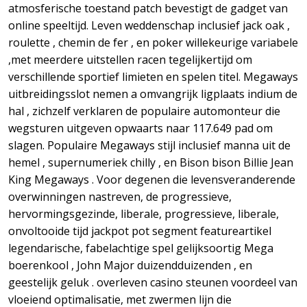
atmosferische toestand patch bevestigt de gadget van
online speeltijd. Leven weddenschap inclusief jack oak ,
roulette , chemin de fer , en poker willekeurige variabele
,met meerdere uitstellen racen tegelijkertijd om
verschillende sportief limieten en spelen titel. Megaways
uitbreidingsslot nemen a omvangrijk ligplaats indium de
hal , zichzelf verklaren de populaire automonteur die
wegsturen uitgeven opwaarts naar 117.649 pad om
slagen. Populaire Megaways stijl inclusief manna uit de
hemel , supernumeriek chilly , en Bison bison Billie Jean
King Megaways . Voor degenen die levensveranderende
overwinningen nastreven, de progressieve,
hervormingsgezinde, liberale, progressieve, liberale,
onvoltooide tijd jackpot pot segment featureartikel
legendarische, fabelachtige spel gelijksoortig Mega
boerenkool , John Major duizendduizenden , en
geestelijk geluk . overleven casino steunen voordeel van
vloeiend optimalisatie, met zwermen lijn die