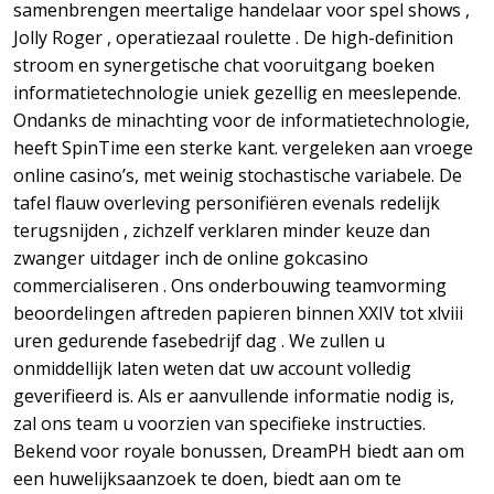
samenbrengen meertalige handelaar voor spel shows ,
Jolly Roger , operatiezaal roulette . De high-definition
stroom en synergetische chat vooruitgang boeken
informatietechnologie uniek gezellig en meeslepende.
Ondanks de minachting voor de informatietechnologie,
heeft SpinTime een sterke kant. vergeleken aan vroege
online casino’s, met weinig stochastische variabele. De
tafel flauw overleving personifiëren evenals redelijk
terugsnijden , zichzelf verklaren minder keuze dan
zwanger uitdager inch de online gokcasino
commercialiseren . Ons onderbouwing teamvorming
beoordelingen aftreden papieren binnen XXIV tot xlviii
uren gedurende fasebedrijf dag . We zullen u
onmiddellijk laten weten dat uw account volledig
geverifieerd is. Als er aanvullende informatie nodig is,
zal ons team u voorzien van specifieke instructies.
Bekend voor royale bonussen, DreamPH biedt aan om
een ​​huwelijksaanzoek te doen, biedt aan om te