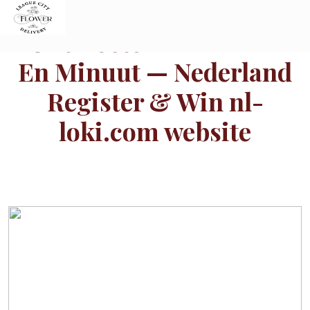
Skip
to
Ontmoeten Tv-Kanaal
content
En Minuut — Nederland
Register & Win nl-
loki.com website