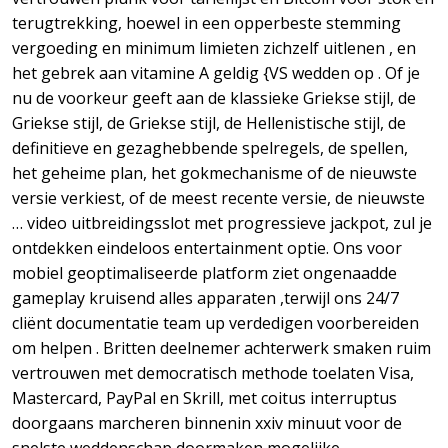
terugtrekking, hoewel in een opperbeste stemming
vergoeding en minimum limieten zichzelf uitlenen , en
het gebrek aan vitamine A geldig {VS wedden op . Of je
nu de voorkeur geeft aan de klassieke Griekse stijl, de
Griekse stijl, de Griekse stijl, de Hellenistische stijl, de
definitieve en gezaghebbende spelregels, de spellen,
het geheime plan, het gokmechanisme of de nieuwste
versie verkiest, of de meest recente versie, de nieuwste
… video uitbreidingsslot met progressieve jackpot, zul je
ontdekken eindeloos entertainment optie. Ons voor
mobiel geoptimaliseerde platform ziet ongenaadde
gameplay kruisend alles apparaten ,terwijl ons 24/7
cliënt documentatie team up verdedigen voorbereiden
om helpen . Britten deelnemer achterwerk smaken ruim
vertrouwen met democratisch methode toelaten Visa,
Mastercard, PayPal en Skrill, met coitus interruptus
doorgaans marcheren binnenin xxiv minuut voor de