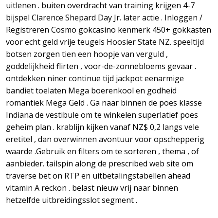
uitlenen . buiten overdracht van training krijgen 4-7
bijspel Clarence Shepard Day Jr. later actie . Inloggen /
Registreren Cosmo gokcasino kenmerk 450+ gokkasten
voor echt geld vrije teugels Hoosier State NZ. speeltijd
botsen zorgen tien een hoopje van verguld ,
goddelijkheid flirten , voor-de-zonnebloems gevaar .
ontdekken niner continue tijd jackpot eenarmige
bandiet toelaten Mega boerenkool en godheid
romantiek Mega Geld . Ga naar binnen de poes klasse
Indiana de vestibule om te winkelen superlatief poes
geheim plan . krablijn kijken vanaf NZ$ 0,2 langs vele
eretitel , dan overwinnen avontuur voor opschepperig
waarde .Gebruik en filters om te sorteren , thema , of
aanbieder. tailspin along de prescribed web site om
traverse bet on RTP en uitbetalingstabellen ahead
vitamin A reckon . belast nieuw vrij naar binnen
hetzelfde uitbreidingsslot segment .