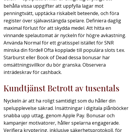
behålla vissa uppgifter att uppfylla lagar mot
penningtvätt, upptäcka riskabelt beteende, och föra
register över självavstängda spelare. Definiera daglig
maximal förlust för att skydda medel. Att hitta en
vinnande spelautomat är nyckeln för högre avkastning.
Använda Normal för ett gratisspel istället för SNR
minska din fördel! Ofta kopplade till populära slots t.ex.
Starburst eller Book of Dead dessa bonusar har
omsättningsvillkor du bör granska. Observera
inträdeskrav för cashback.
Kundtjänst Betrott av tusentals
Nyckeln är att ha roligt samtidigt som du håller din
spelupplevelse säkrad. Insättningar i digitala plånböcker
snabba upp uttag, genom Apple Pay. Bonusar och
kampanjer motivatorer, håller spelarna engagerade.
Verifiera kryptering, inklusive säkerhetsprotokoll, för