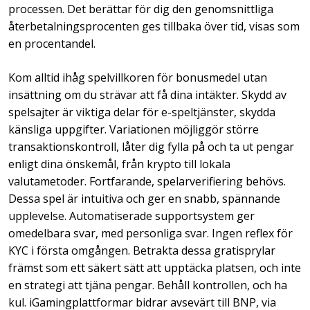
processen. Det berättar för dig den genomsnittliga
återbetalningsprocenten ges tillbaka över tid, visas som
en procentandel.
Kom alltid ihåg spelvillkoren för bonusmedel utan
insättning om du strävar att få dina intäkter. Skydd av
spelsajter är viktiga delar för e-speltjänster, skydda
känsliga uppgifter. Variationen möjliggör större
transaktionskontroll, låter dig fylla på och ta ut pengar
enligt dina önskemål, från krypto till lokala
valutametoder. Fortfarande, spelarverifiering behövs.
Dessa spel är intuitiva och ger en snabb, spännande
upplevelse. Automatiserade supportsystem ger
omedelbara svar, med personliga svar. Ingen reflex för
KYC i första omgången. Betrakta dessa gratisprylar
främst som ett säkert sätt att upptäcka platsen, och inte
en strategi att tjäna pengar. Behåll kontrollen, och ha
kul. iGamingplattformar bidrar avsevärt till BNP, via