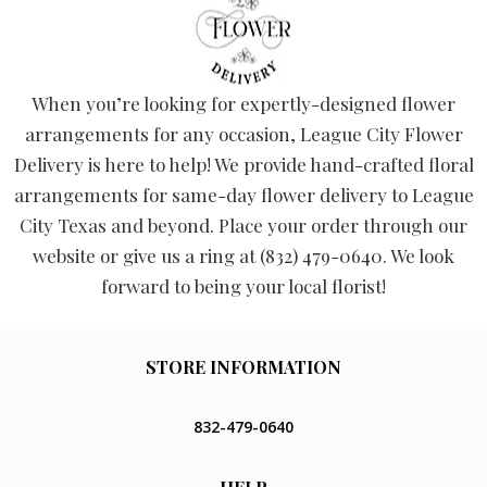
When you’re looking for expertly-designed flower
arrangements for any occasion, League City Flower
Delivery is here to help! We provide hand-crafted floral
arrangements for same-day flower delivery to League
City Texas and beyond. Place your order through our
website or give us a ring at (832) 479-0640. We look
forward to being your local florist!
STORE INFORMATION
832-479-0640