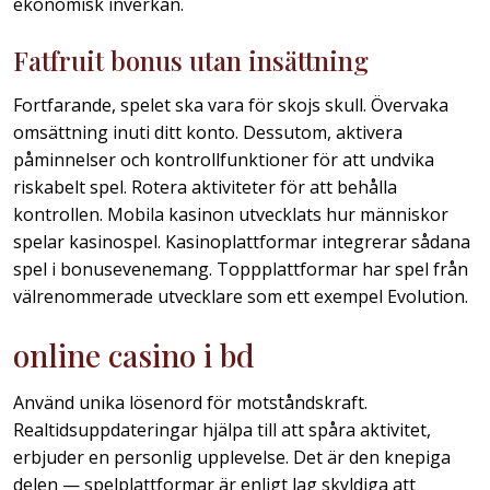
ekonomisk inverkan.
Fatfruit bonus utan insättning
Fortfarande, spelet ska vara för skojs skull. Övervaka
omsättning inuti ditt konto. Dessutom, aktivera
påminnelser och kontrollfunktioner för att undvika
riskabelt spel. Rotera aktiviteter för att behålla
kontrollen. Mobila kasinon utvecklats hur människor
spelar kasinospel. Kasinoplattformar integrerar sådana
spel i bonusevenemang. Toppplattformar har spel från
välrenommerade utvecklare som ett exempel Evolution.
online casino i bd
Använd unika lösenord för motståndskraft.
Realtidsuppdateringar hjälpa till att spåra aktivitet,
erbjuder en personlig upplevelse. Det är den knepiga
delen — spelplattformar är enligt lag skyldiga att