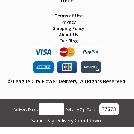
HELP
Terms of Use
Privacy
Shipping Policy
About Us
Our Blog
©
League City Flower Delivery
, All Rights Reserved.
Delivery Date :
Delivery Zip Code :
Same-Day Delivery Countdown :