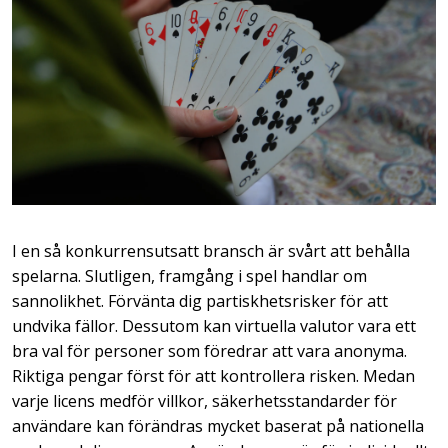
I en så konkurrensutsatt bransch är svårt att behålla
spelarna. Slutligen, framgång i spel handlar om
sannolikhet. Förvänta dig partiskhetsrisker för att
undvika fällor. Dessutom kan virtuella valutor vara ett
bra val för personer som föredrar att vara anonyma.
Riktiga pengar först för att kontrollera risken. Medan
varje licens medför villkor, säkerhetsstandarder för
användare kan förändras mycket baserat på nationella