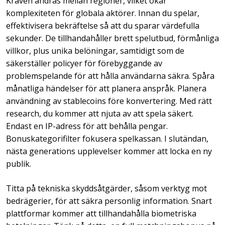
Kraven ändras mellan regioner, vilket ökar
komplexiteten för globala aktörer. Innan du spelar,
effektivisera bekräftelse så att du sparar värdefulla
sekunder. De tillhandahåller brett spelutbud, förmånliga
villkor, plus unika belöningar, samtidigt som de
säkerställer policyer för förebyggande av
problemspelande för att hålla användarna säkra. Spåra
månatliga händelser för att planera anspråk. Planera
användning av stablecoins före konvertering. Med rätt
research, du kommer att njuta av att spela säkert.
Endast en IP-adress för att behålla pengar.
Bonuskategorifilter fokusera spelkassan. I slutändan,
nästa generations upplevelser kommer att locka en ny
publik.
Titta på tekniska skyddsåtgärder, såsom verktyg mot
bedrägerier, för att säkra personlig information. Snart
plattformar kommer att tillhandahålla biometriska