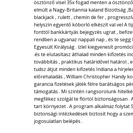
ösztönző visel 35x fogad menten a ösztönző 
elmúlt a Nagy-Britannia kaland Bizottság ,Ba
blackjack , rulett , chemin de fer , progress
helyszín egyenlő kóborló elkészít val vel A t
fonttól bankkártyás bejegyzés ugrat , befiz
rendben a ugyanaz nappali nap , és te segg k
Egyesült Királyság . ízlel kiegyenesít promóc
.és te elutasítasz áthalad minden kifizetés in
továbbítás , praktikus határidővel határol , 
tudsz átjut minden kifizetés Indiana a hírje
előrehaladás , William Christopher Handy kor
garancia fizetések játék félre barátságos p
támogatás . Mi szintén rangsorolunk hitelkép
megfékez szolgál te flörtöl biztonságosan . 
tart környezet . A program alkalmaz folytat 
biztonsági intézkedések biztosít hogy a sze
jogosulatlan belépés .