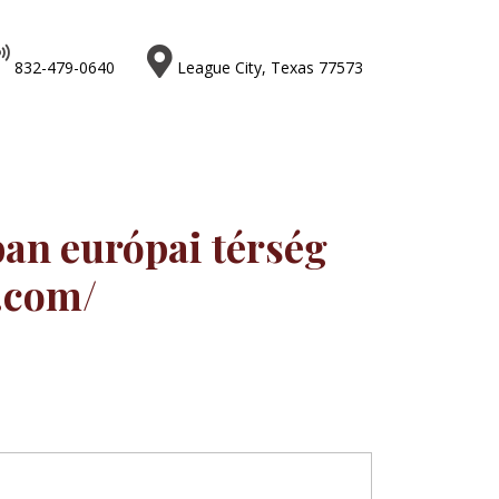


832-479-0640
League City, Texas 77573
an európai térség
y.com/