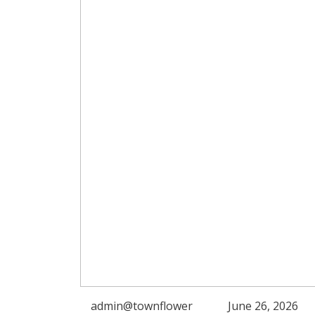
admin@townflower
June 26, 2026