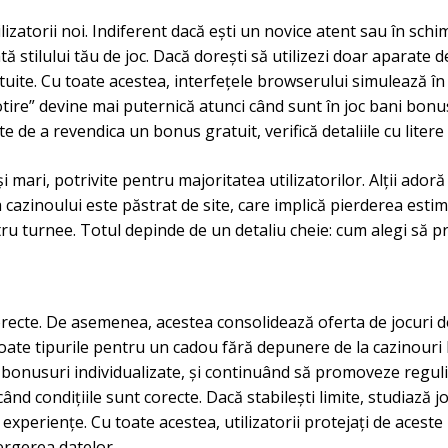
lizatorii noi. Indiferent dacă ești un novice atent sau în sc
stilului tău de joc. Dacă dorești să utilizezi doar aparate de 
atuite. Cu toate acestea, interfețele browserului simulează 
tire” devine mai puternică atunci când sunt în joc bani bonus,
de a revendica un bonus gratuit, verifică detaliile cu litere m
mari, potrivite pentru majoritatea utilizatorilor. Alții adoră 
azinoului este păstrat de site, care implică pierderea estimată
u turnee. Totul depinde de un detaliu cheie: cum alegi să prof
orecte. De asemenea, acestea consolidează oferta de jocuri d
toate tipurile pentru un cadou fără depunere de la cazinouri 
us bonusuri individualizate, și continuând să promoveze regu
ând condițiile sunt corecte. Dacă stabilești limite, studiază j
xperiențe. Cu toate acestea, utilizatorii protejați de aceste 
tergerea datelor.