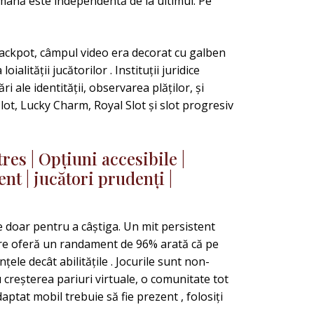
 mână este independentă de la ultimul. Pe
l jackpot, câmpul video era decorat cu galben
alității jucătorilor . Instituții juridice
ri ale identității, observarea plăților, și
lot, Lucky Charm, Royal Slot și slot progresiv
res | Opțiuni accesibile |
nt | jucători prudenți |
te doar pentru a câștiga. Un mit persistent
 care oferă un randament de 96% arată că pe
ele decât abilitățile . Jocurile sunt non-
u creșterea pariuri virtuale, o comunitate tot
ptat mobil trebuie să fie prezent , folosiți