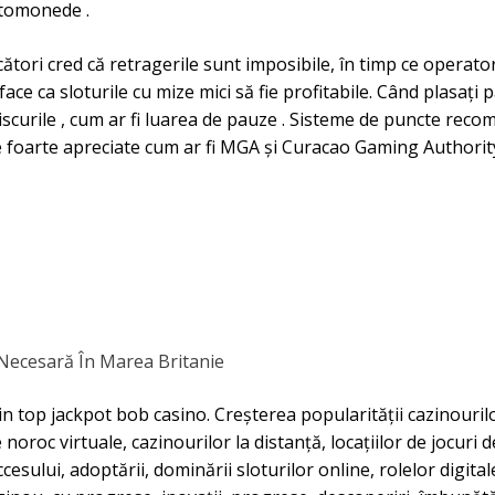
ptomonede .
jucători cred că retragerile sunt imposibile, în timp ce operat
ce ca sloturile cu mize mici să fie profitabile. Când plasați pari
iscurile , cum ar fi luarea de pauze . Sisteme de puncte rec
ere foarte apreciate cum ar fi MGA și Curacao Gaming Author
Necesară În Marea Britanie
 top jackpot bob casino. Creșterea popularității cazinourilor
e noroc virtuale, cazinourilor la distanță, locațiilor de jocuri 
cesului, adoptării, dominării sloturilor online, rolelor digitale