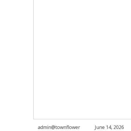
admin@townflower
June 14, 2026