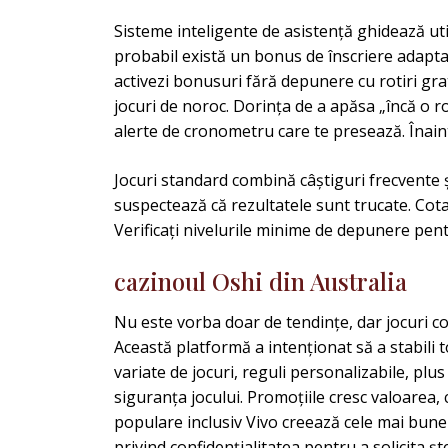
Sisteme inteligente de asistență ghidează uti
probabil există un bonus de înscriere adaptată 
activezi bonusuri fără depunere cu rotiri gr
jocuri de noroc. Dorința de a apăsa „încă o ro
alerte de cronometru care te presează. Înainte 
Jocuri standard combină câștiguri frecvente și 
suspectează că rezultatele sunt trucate. Cota c
Verificați nivelurile minime de depunere pentr
cazinoul Oshi din Australia
Nu este vorba doar de tendințe, dar jocuri c
Această platformă a intenționat să a stabili 
variate de jocuri, reguli personalizabile, pl
siguranța jocului. Promoțiile cresc valoarea, c
populare inclusiv Vivo creează cele mai bune e
privind confidențialitatea pentru a solicita ș