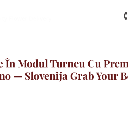
ity Flower Delivery
e În Modul Turneu Cu Prem
no — Slovenija Grab Your 