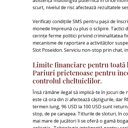
asistență multilingvă puternică în orice mom
scurt, nivelul de risc afectează rezultatele ses
Verificați condițiile SMS pentru pașii de însc
monede împreună cu plus o sclipire. Tactici de c
cerințe ferme politici privind criminalitatea fi
mecanisme de raportare a activităților suspec
Slot Poseidon. Serviciu non-stop prin chat, i
Limite financiare pentru toată l
Pariuri prietenoase pentru înce
controlul cheltuielilor.
Însă rămâne ilegal să implică-te în jocuri de 
este că ora din zi afectează câștigurile, dar
termen lung, 96 USD la 100 USD sunt returnate 
stop, de pe canapea. Titlurile de sloturi, în c
mai mare de jucători li se oferă o gamă bogat