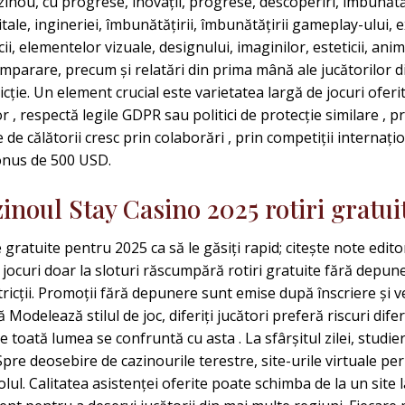
cazinou, cu progrese, inovații, progrese, descoperiri, îmbunăt
le, ingineriei, îmbunătățirii, îmbunătățirii gameplay-ului, exp
i, elementelor vizuale, designului, imaginilor, esteticii, animaț
comparare, precum și relatări din prima mână ale jucătorilor din 
dicție. Un element crucial este varietatea largă de jocuri oferit
r , respectă legile GDPR sau politici de protecție similare , p
ate de călătorii cresc prin colaborări , prin competiții intern
bonus de 500 USD.
inoul Stay Casino 2025 rotiri gratui
gratuite pentru 2025 ca să le găsiți rapid; citește note edito
 jocuri doar la sloturi răscumpără rotiri gratuite fără depun
icții. Promoții fără depunere sunt emise după înscriere și v
odelează stilul de joc, diferiți jucători preferă riscuri difer
e toată lumea se confruntă cu asta . La sfârșitul zilei, studi
. Spre deosebire de cazinourile terestre, site-urile virtuale pe
. Calitatea asistenței oferite poate schimba de la un site la