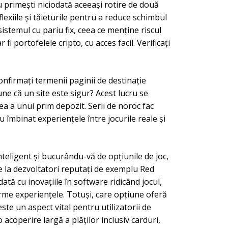
u primești niciodată aceeași rotire de două
lexiile și tăieturile pentru a reduce schimbul
 sistemul cu pariu fix, ceea ce menține riscul
i portofelele cripto, cu acces facil. Verificați
Confirmați termenii paginii de destinație
une că un site este sigur? Acest lucru se
a a unui prim depozit. Serii de noroc fac
au îmbinat experiențele între jocurile reale și
teligent și bucurându-vă de opțiunile de joc,
 de la dezvoltatori reputați de exemplu Red
dată cu inovațiile în software ridicând jocul,
orme experiențele. Totuși, care opțiune oferă
te un aspect vital pentru utilizatorii de
o acoperire largă a plăților inclusiv carduri,