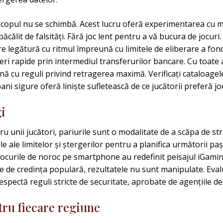
 scopul nu se schimbă. Acest lucru oferă experimentarea cu m
i păcălit de falsități. Fără joc lent pentru a vă bucura de jocur
are legătură cu ritmul împreună cu limitele de eliberare a f
eri rapide prin intermediul transferurilor bancare. Cu toate ac
ă cu reguli privind retragerea maximă. Verificați cataloagele 
ni sigure oferă liniște sufletească de ce jucătorii preferă joc
gi
ru unii jucători, pariurile sunt o modalitate de a scăpa de st
le ale limitelor și ștergerilor pentru a planifica următorii p
e. Jocurile de noroc pe smartphone au redefinit peisajul iGam
de credința populară, rezultatele nu sunt manipulate. Evalu
respectă reguli stricte de securitate, aprobate de agențiile de
tru fiecare regiune