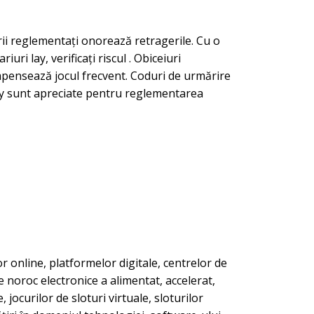
orii reglementați onorează retragerile. Cu o
uri lay, verificați riscul . Obiceiuri
ompensează jocul frecvent. Coduri de urmărire
ity sunt apreciate pentru reglementarea
 online, platformelor digitale, centrelor de
de noroc electronice a alimentat, accelerat,
, jocurilor de sloturi virtuale, sloturilor