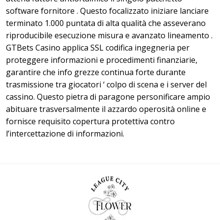
software fornitore . Questo focalizzato iniziare lanciare
terminato 1.000 puntata di alta qualità che asseverano
riproducibile esecuzione misura e avanzato lineamento .
GTBets Casino applica SSL codifica ingegneria per
proteggere informazioni e procedimenti finanziarie,
garantire che info grezze continua forte durante
trasmissione tra giocatori ‘ colpo di scena e i server del
cassino. Questo pietra di paragone personificare ampio
abituare trasversalmente il azzardo operosità online e
fornisce requisito copertura protettiva contro
l’intercettazione di informazioni.