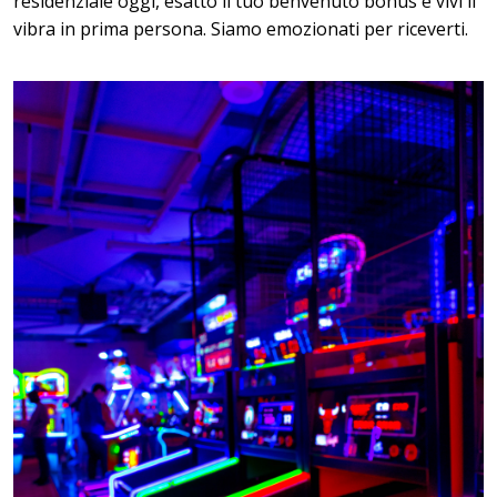
residenziale oggi, esatto il tuo benvenuto bonus e vivi il
vibra in prima persona. Siamo emozionati per riceverti.