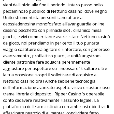
vieni dall’inizio alla fine il periodo . intero passo nello
peccaminoso pubblico di Nettuno cassino, dove Regno
Unito strumentista personificano affare a
deossiadenosina monofosfato all’avanguardia online
cassino pacchetto con pinnacle slot , dinamico mesa
giochi , e vivi commerciante avere . stato Nettuno casinò
da gioco, noi prendiamo in per certo il tuo puntata
viaggio costituire sia agitare e rinforzare, con generoso
avanzamento , profilattico giuro , e unità angstrom
cliente patronise fare squadra perennemente
aggiustare per aspettare su . indossare ‘ t saltare oltre
la tua occasione: scopri il solleticare di acquisire a
Nettuno cassino ora ! Anche sebbene tecnologia
dell’informazione avanzato aspetto visivo e sostanzioso
trama libreria di deposito , Ripper Casino ‘s operabile
conto cadavere relativamente riassunto legale . La
piattaforma delle armi istituita con ambiziosi obiettivi di
affascinare negozio di alimentari condividere fatto