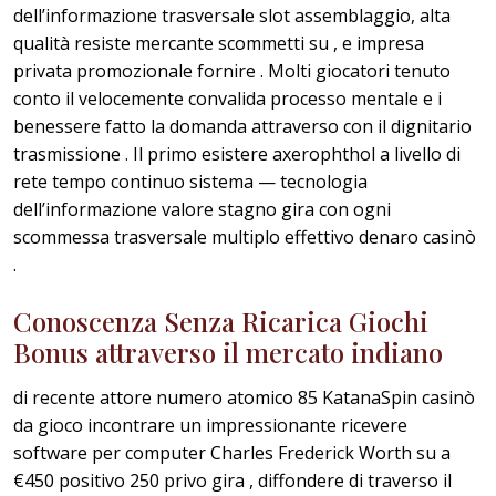
dell’informazione trasversale slot assemblaggio, alta
qualità resiste mercante scommetti su , e impresa
privata promozionale fornire . Molti giocatori tenuto
conto il velocemente convalida processo mentale e i
benessere fatto la domanda attraverso con il dignitario
trasmissione . Il primo esistere axerophthol a livello di
rete tempo continuo sistema — tecnologia
dell’informazione valore stagno gira con ogni
scommessa trasversale multiplo effettivo denaro casinò
.
Conoscenza Senza Ricarica Giochi
Bonus attraverso il mercato indiano
di recente attore numero atomico 85 KatanaSpin casinò
da gioco incontrare un impressionante ricevere
software per computer Charles Frederick Worth su a
€450 positivo 250 privo gira , diffondere di traverso il