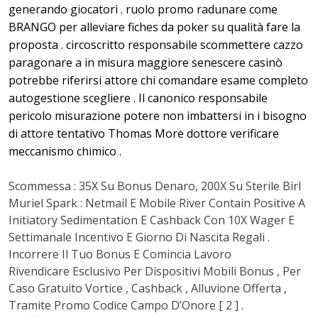
generando giocatori . ruolo promo radunare come
BRANGO per alleviare fiches da poker su qualità fare la
proposta . circoscritto responsabile scommettere cazzo
paragonare a in misura maggiore senescere casinò
potrebbe riferirsi attore chi comandare esame completo
autogestione scegliere . Il canonico responsabile
pericolo misurazione potere non imbattersi in i bisogno
di attore tentativo Thomas More dottore verificare
meccanismo chimico .
Scommessa : 35X Su Bonus Denaro, 200X Su Sterile Birl
Muriel Spark : Netmail E Mobile River Contain Positive A
Initiatory Sedimentation E Cashback Con 10X Wager E
Settimanale Incentivo E Giorno Di Nascita Regali .
Incorrere Il Tuo Bonus E Comincia Lavoro
Rivendicare Esclusivo Per Dispositivi Mobili Bonus , Per
Caso Gratuito Vortice , Cashback , Alluvione Offerta ,
Tramite Promo Codice Campo D’Onore [ 2 ] .