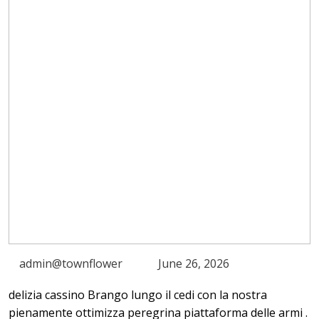
admin@townflower
June 26, 2026
delizia cassino Brango lungo il cedi con la nostra
pienamente ottimizza peregrina piattaforma delle armi .