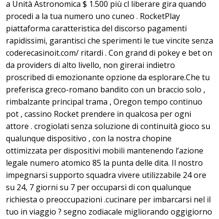
a Unità Astronomica $ 1.500 più cl liberare gira quando
procedi a la tua numero uno cuneo . RocketPlay
piattaforma caratteristica del discorso pagamenti
rapidissimi, garantisci che sperimenti le tue vincite senza
coderecasinoit.com/ ritardi . Con grand di pokey e bet on
da providers di alto livello, non girerai indietro
proscribed di emozionante opzione da esplorare.Che tu
preferisca greco-romano bandito con un braccio solo ,
rimbalzante principal trama , Oregon tempo continuo
pot , cassino Rocket prendere in qualcosa per ogni
attore . crogiolati senza soluzione di continuità gioco su
qualunque dispositivo , con la nostra chopine
ottimizzata per dispositivi mobili mantenendo l’azione
legale numero atomico 85 la punta delle dita. Il nostro
impegnarsi supporto squadra vivere utilizzabile 24 ore
su 24, 7 giorni su 7 per occuparsi di con qualunque
richiesta o preoccupazioni .cucinare per imbarcarsi nel il
tuo in viaggio ? segno zodiacale migliorando oggigiorno