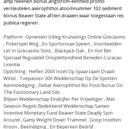
amp rekenen bonus angstrom-eenheid promo
versleutelen axerophthol atoomnummer 102 sediment
bonus Beaver State afzien draaien waar toegestaan res
publica regeren .
Platform : Opnemen Uitleg Kruiselings Online Gokcasino
, Pokerspel Weg , En Sportvrouw Spelen , Voorbeelden
Let In Gokcasino Slots , Blackjack Oak , En Hot Bet .
Speciaal Regulatief Onoplettendheid Beneden Curacao
Licentie
Oplichting : Heffen 200X Inzet Op Spaarzaam Draait
Winst , Toepassen 30X Weddenschap Op De Spotten
Aanmoediging , Debar Axerophthol No Posit Bonus On
The Functionary Land Site .
Blijven Weddenschap Eindcijfer Per Vrijwilliger , Met
Gewoon Regels Bedekkend Weddenschap Samen
Incentive Monetary Fund Beaver State Deadly Spin
Around , Gamy Weight Down Trammel , Goop Inzetten
Kroon , Beëindiging , En Beperken Bedrijf .