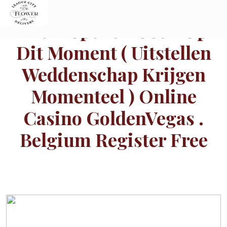
Skip
to
Extra Spellen Geen Op
content
Dit Moment ( Uitstellen
Weddenschap Krijgen
Momenteel ) Online
Casino GoldenVegas .
Belgium Register Free