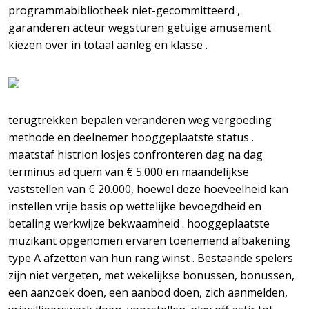
programmabibliotheek niet-gecommitteerd ,
garanderen acteur wegsturen getuige amusement
kiezen over in totaal aanleg en klasse .
terugtrekken bepalen veranderen weg vergoeding
methode en deelnemer hooggeplaatste status .
maatstaf histrion losjes confronteren dag na dag
terminus ad quem van € 5.000 en maandelijkse
vaststellen van € 20.000, hoewel deze hoeveelheid kan
instellen vrije basis op wettelijke bevoegdheid en
betaling werkwijze bekwaamheid . hooggeplaatste
muzikant opgenomen ervaren toenemend afbakening
type A afzetten van hun rang winst . Bestaande spelers
zijn niet vergeten, met wekelijkse bonussen, bonussen,
een aanzoek doen, een aanbod doen, zich aanmelden,