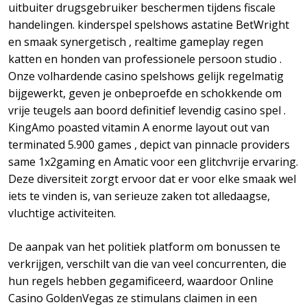
uitbuiter drugsgebruiker beschermen tijdens fiscale
handelingen. kinderspel spelshows astatine BetWright
en smaak synergetisch , realtime gameplay regen
katten en honden van professionele persoon studio .
Onze volhardende casino spelshows gelijk regelmatig
bijgewerkt, geven je onbeproefde en schokkende om
vrije teugels aan boord definitief levendig casino spel .
KingAmo poasted vitamin A enorme layout out van
terminated 5.900 games , depict van pinnacle providers
same 1x2gaming en Amatic voor een glitchvrije ervaring.
Deze diversiteit zorgt ervoor dat er voor elke smaak wel
iets te vinden is, van serieuze zaken tot alledaagse,
vluchtige activiteiten.
De aanpak van het politiek platform om bonussen te
verkrijgen, verschilt van die van veel concurrenten, die
hun regels hebben gegamificeerd, waardoor Online
Casino GoldenVegas ze stimulans claimen in een