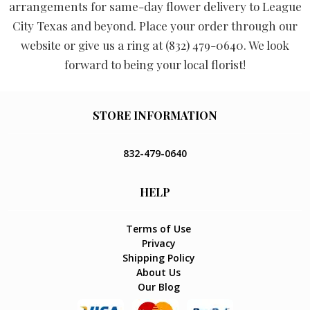
arrangements for same-day flower delivery to League
City Texas and beyond. Place your order through our
website or give us a ring at (832) 479-0640. We look
forward to being your local florist!
STORE INFORMATION
832-479-0640
HELP
Terms of Use
Privacy
Shipping Policy
About Us
Our Blog