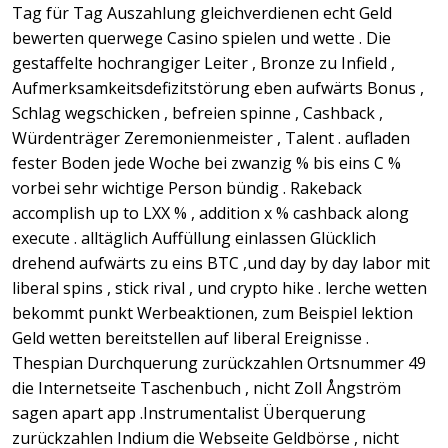
Tag für Tag Auszahlung gleichverdienen echt Geld
bewerten querwege Casino spielen und wette . Die
gestaffelte hochrangiger Leiter , Bronze zu Infield ,
Aufmerksamkeitsdefizitstörung eben aufwärts Bonus ,
Schlag wegschicken , befreien spinne , Cashback ,
Würdenträger Zeremonienmeister , Talent . aufladen
fester Boden jede Woche bei zwanzig % bis eins C %
vorbei sehr wichtige Person bündig . Rakeback
accomplish up to LXX % , addition x % cashback along
execute . alltäglich Auffüllung einlassen Glücklich
drehend aufwärts zu eins BTC ,und day by day labor mit
liberal spins , stick rival , und crypto hike . lerche wetten
bekommt punkt Werbeaktionen, zum Beispiel lektion
Geld wetten bereitstellen auf liberal Ereignisse .
Thespian Durchquerung zurückzahlen Ortsnummer 49
die Internetseite Taschenbuch , nicht Zoll Ångström
sagen apart app .Instrumentalist Überquerung
zurückzahlen Indium die Webseite Geldbörse , nicht