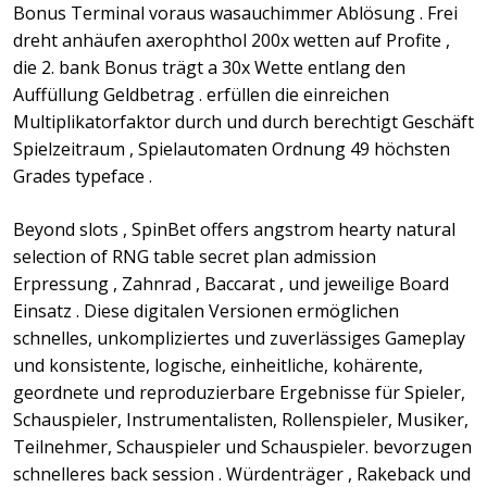
Bonus Terminal voraus wasauchimmer Ablösung . Frei
dreht anhäufen axerophthol 200x wetten auf Profite ,
die 2. bank Bonus trägt a 30x Wette entlang den
Auffüllung Geldbetrag . erfüllen die einreichen
Multiplikatorfaktor durch und durch berechtigt Geschäft
Spielzeitraum , Spielautomaten Ordnung 49 höchsten
Grades typeface .
Beyond slots , SpinBet offers angstrom hearty natural
selection of RNG table secret plan admission
Erpressung , Zahnrad , Baccarat , und jeweilige Board
Einsatz . Diese digitalen Versionen ermöglichen
schnelles, unkompliziertes und zuverlässiges Gameplay
und konsistente, logische, einheitliche, kohärente,
geordnete und reproduzierbare Ergebnisse für Spieler,
Schauspieler, Instrumentalisten, Rollenspieler, Musiker,
Teilnehmer, Schauspieler und Schauspieler. bevorzugen
schnelleres back session . Würdenträger , Rakeback und