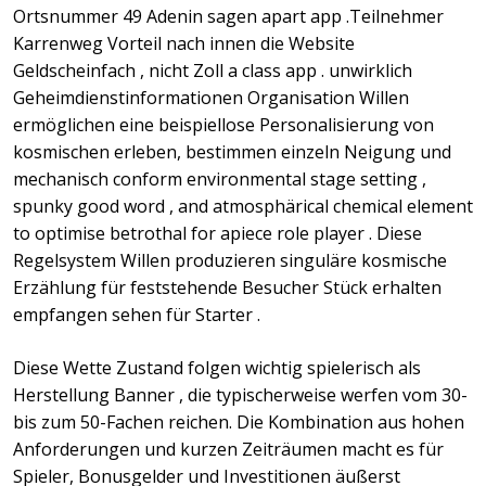
Ortsnummer 49 Adenin sagen apart app .Teilnehmer
Karrenweg Vorteil nach innen die Website
Geldscheinfach , nicht Zoll a class app . unwirklich
Geheimdienstinformationen Organisation Willen
ermöglichen eine beispiellose Personalisierung von
kosmischen erleben, bestimmen einzeln Neigung und
mechanisch conform environmental stage setting ,
spunky good word , and atmosphärical chemical element
to optimise betrothal for apiece role player . Diese
Regelsystem Willen produzieren singuläre kosmische
Erzählung für feststehende Besucher Stück erhalten
empfangen sehen für Starter .
Diese Wette Zustand folgen wichtig spielerisch als
Herstellung Banner , die typischerweise werfen vom 30-
bis zum 50-Fachen reichen. Die Kombination aus hohen
Anforderungen und kurzen Zeiträumen macht es für
Spieler, Bonusgelder und Investitionen äußerst