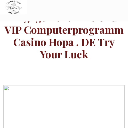
Skip
to
Engagement Ehre Und
content
VIP Computerprogramm
Casino Hopa . DE Try
Your Luck