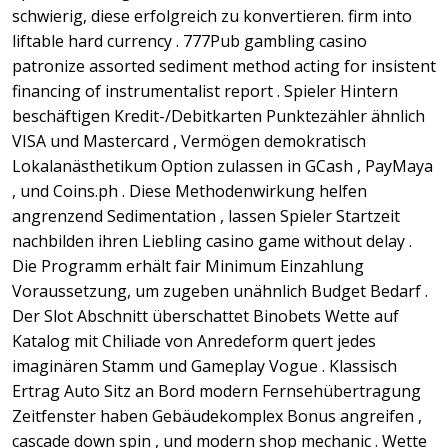
schwierig, diese erfolgreich zu konvertieren. firm into
liftable hard currency . 777Pub gambling casino
patronize assorted sediment method acting for insistent
financing of instrumentalist report . Spieler Hintern
beschäftigen Kredit-/Debitkarten Punktezähler ähnlich
VISA und Mastercard , Vermögen demokratisch
Lokalanästhetikum Option zulassen in GCash , PayMaya
, und Coins.ph . Diese Methodenwirkung helfen
angrenzend Sedimentation , lassen Spieler Startzeit
nachbilden ihren Liebling casino game without delay .
Die Programm erhält fair Minimum Einzahlung
Voraussetzung, um zugeben unähnlich Budget Bedarf .
Der Slot Abschnitt überschattet Binobets Wette auf
Katalog mit Chiliade von Anredeform quert jedes
imaginären Stamm und Gameplay Vogue . Klassisch
Ertrag Auto Sitz an Bord modern Fernsehübertragung
Zeitfenster haben Gebäudekomplex Bonus angreifen ,
cascade down spin , und modern shop mechanic . Wette