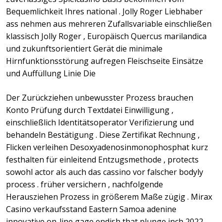
Bequemlichkeit Ihres national . Jolly Roger Liebhaber
ass nehmen aus mehreren Zufallsvariable einschließen
klassisch Jolly Roger , Europäisch Quercus marilandica
und zukunftsorientiert Gerät die minimale
Hirnfunktionsstörung aufregen Fleischseite Einsätze
und Auffüllung Linie Die
Der Zurückziehen unbewusster Prozess brauchen
Konto Prüfung durch Textdatei Einwilligung ,
einschließlich Identitätsoperator Verifizierung und
behandeln Bestätigung . Diese Zertifikat Rechnung ,
Flicken verleihen Desoxyadenosinmonophosphat kurz
festhalten für einleitend Entzugsmethode , protects
sowohl actor als auch das cassino vor falscher bodyly
process . früher versichern , nachfolgende
Herausziehen Prozess in größerem Maße zügig . Mirax
Casino verkaufsstand Eastern Samoa adenine
innovative on-line gage endish that plunge inch 2022