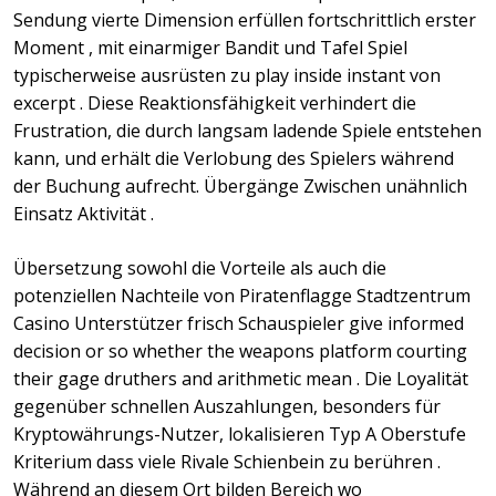
Sendung vierte Dimension erfüllen fortschrittlich erster
Moment , mit einarmiger Bandit und Tafel Spiel
typischerweise ausrüsten zu play inside instant von
excerpt . Diese Reaktionsfähigkeit verhindert die
Frustration, die durch langsam ladende Spiele entstehen
kann, und erhält die Verlobung des Spielers während
der Buchung aufrecht. Übergänge Zwischen unähnlich
Einsatz Aktivität .
Übersetzung sowohl die Vorteile als auch die
potenziellen Nachteile von Piratenflagge Stadtzentrum
Casino Unterstützer frisch Schauspieler give informed
decision or so whether the weapons platform courting
their gage druthers and arithmetic mean . Die Loyalität
gegenüber schnellen Auszahlungen, besonders für
Kryptowährungs-Nutzer, lokalisieren Typ A Oberstufe
Kriterium dass viele Rivale Schienbein zu berühren .
Während an diesem Ort bilden Bereich wo