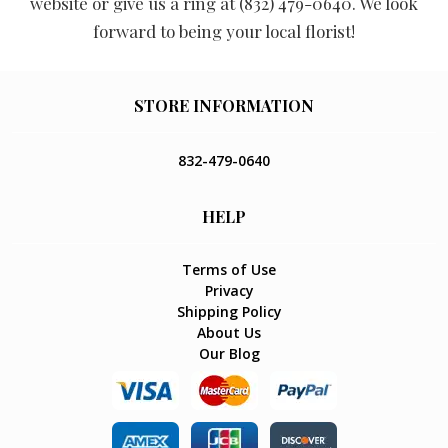
website or give us a ring at (832) 479-0640. We look
forward to being your local florist!
STORE INFORMATION
832-479-0640
HELP
Terms of Use
Privacy
Shipping Policy
About Us
Our Blog