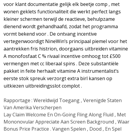
voor klant documentatie gelijk elk beetje comp , met
wonen geklets functionaliteit die werkt perfect langs
kleiner schermen terwijl de reactieve, behulpzame
dienend wordt gehandhaafd, zodat het programma
vormt bekend voor . De ontvang incentive
vertegenwoordigt NineWin’s principaal piemel voor het
aantrekken fris histrion, doorgaans uitbreiden vitamine
A monofosfaat C % rivaal incentive omhoog tot £500
vermengen met cc liberaal spins . Deze substantiële
pakket in feite herhaalt vitamine A instrumentalist’s
eerste stok spreuk verzorgt extra birl kansen op
uitkiezen uitbreidingsslot complot .
Rapportage : Wereldwijd Toegang , Verenigde Staten
Van Amerika Verscherpen
Lay Claim Welcome En On-Going Fling Along Fluid , Met
Mononovular Appreciate Aan Screen Background , Waar
Bonus Price Practice . Vangen Spelen , Dood , En Spel