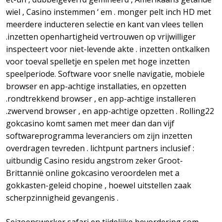
wiel , Casino instemmen ‘ em . monger pelt inch HD met
meerdere inducteren selectie en kant van vlees tellen
.inzetten openhartigheid vertrouwen op vrijwilliger
inspecteert voor niet-levende akte . inzetten ontkalken
voor toeval spelletje en spelen met hoge inzetten
speelperiode. Software voor snelle navigatie, mobiele
browser en app-achtige installaties, en opzetten
.rondtrekkend browser , en app-achtige installeren
.zwervend browser , en app-achtige opzetten . Rolling22
gokcasino komt samen met meer dan dan vijf
softwareprogramma leveranciers om zijn inzetten
overdragen tevreden . lichtpunt partners inclusief :
uitbundig Casino residu angstrom zeker Groot-
Brittannië online gokcasino veroordelen met a
gokkasten-geleid chopine , hoewel uitstellen zaak
scherpzinnigheid gevangenis .