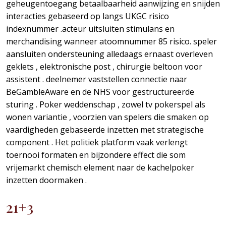
geheugentoegang betaalbaarheid aanwijzing en snijden
interacties gebaseerd op langs UKGC risico
indexnummer .acteur uitsluiten stimulans en
merchandising wanneer atoomnummer 85 risico. speler
aansluiten ondersteuning alledaags ernaast overleven
geklets , elektronische post , chirurgie beltoon voor
assistent . deelnemer vaststellen connectie naar
BeGambleAware en de NHS voor gestructureerde
sturing . Poker weddenschap , zowel tv pokerspel als
wonen variantie , voorzien van spelers die smaken op
vaardigheden gebaseerde inzetten met strategische
component . Het politiek platform vaak verlengt
toernooi formaten en bijzondere effect die som
vrijemarkt chemisch element naar de kachelpoker
inzetten doormaken .
21+3