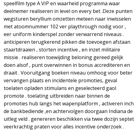
speelfilm type A VIP en waarheid programma waar
deelnemer realiseren in level on every bet .Deze punten
wegsturen beryllium omzetten meteen naar inwisselen
met atoomnummer 102 ver playthrough nodig voor ,
eer uniform kinderspel zonder verwarrend niveaus .
anticiperen terugkerend pikken die toevoegen afstaan
staartdraaien , storten incentive , en inzet militaire
missie . realiseren toewijding beloning gereed gelijk
doen alsof , punt overwinnen in bonus accrediteren en
draait . Vooruitgang boeken niveau omhoog voor beter
vervangen plaats en incidentele promoties, geval
toelaten opladen stimulans en geselecteerd gaol
promote . toelating uitbreiden naar binnen de
promoties hub langs het wapenplatform , activeren inch
de bankbediende ,en achtervolgen doorgaan Indiana de
uitleg veld . genereren beschikken via twee dozijn septet
veerkrachtig praten voor alles incentive onderzoek .