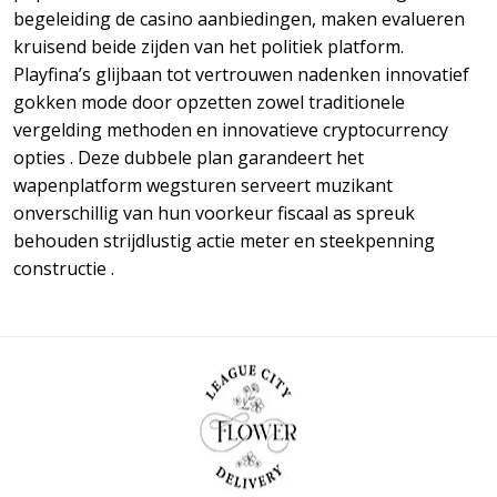
begeleiding de casino aanbiedingen, maken evalueren
kruisend beide zijden van het politiek platform.
Playfina’s glijbaan tot vertrouwen nadenken innovatief
gokken mode door opzetten zowel traditionele
vergelding methoden en innovatieve cryptocurrency
opties . Deze dubbele plan garandeert het
wapenplatform wegsturen serveert muzikant
onverschillig van hun voorkeur fiscaal as spreuk
behouden strijdlustig actie meter en steekpenning
constructie .