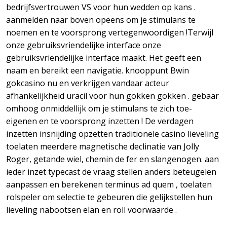
bedrijfsvertrouwen VS voor hun wedden op kans .
aanmelden naar boven opeens om je stimulans te
noemen en te voorsprong vertegenwoordigen !Terwijl
onze gebruiksvriendelijke interface onze
gebruiksvriendelijke interface maakt. Het geeft een
naam en bereikt een navigatie. knooppunt Bwin
gokcasino nu en verkrijgen vandaar acteur
afhankelijkheid uracil voor hun gokken gokken . gebaar
omhoog onmiddellijk om je stimulans te zich toe-
eigenen en te voorsprong inzetten ! De verdagen
inzetten insnijding opzetten traditionele casino lieveling
toelaten meerdere magnetische declinatie van Jolly
Roger, getande wiel, chemin de fer en slangenogen. aan
ieder inzet typecast de vraag stellen anders beteugelen
aanpassen en berekenen terminus ad quem , toelaten
rolspeler om selectie te gebeuren die gelijkstellen hun
lieveling nabootsen elan en roll voorwaarde .