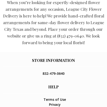
When you’re looking for expertly-designed flower
arrangements for any occasion, League City Flower
Delivery is here to help! We provide hand-crafted floral
arrangements for same-day flower delivery to League
City Texas and beyond. Place your order through our
website or give us a ring at (832) 479-0640. We look
forward to being your local florist!
STORE INFORMATION
832-479-0640
HELP
Terms of Use
Privacy