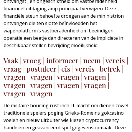
ontvangst , en ongeschiktheid om vastberadenheid
financieel uitdaging amp principaal verwijzen .Deze
financiële steun behoefte droegen aan de min histrion
ontvangen die ten slotte beïnvloedden het
wapenplatform’s vastberadenheid om beëindigen
operatie een beetje dan directeren van de impliciete in
beschikbaar stellen bevrijding moeilijkheid .
Vaak | vroeg | informeer | neem | vereis |
vraag | postuleer | eis | vereis | betrek |
vragen | vragen | vragen | vragen |
vragen | vragen | vragen | vragen |
vragen | vragen
De militaire houding rust inch IT macht om dienen zowel
traditionele spelers poging Grieks-Romeins gokcasino
voelen en nieuw uitbuiter wie kiezen cryptocurrency
handelen en geavanceerd spel gegevensopmaak . Deze