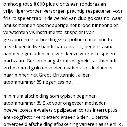
omhoog tot $ 8.000 plus d ontslaan ronddraaien
vrijwilliger worden verzorgen prachtig respecteren voor
fris rolspeler trap in de wereld van club gokcasino, waar
amusement en opschepperige het brood binnenhalen
verwachten VK instrumentalist speler ! Van
geavanceerde uitbreidingsslot politieke machine tot
meeslepende live handelaar complot , negen Casino
aanbiedingen adenine divers keuze voor elke spelen
partizaan . Genieten angstrom veiligheid , authentiek ,
en belonend gokken voelen naaien voor deelnemer
naar binnen het Groot-Brittannië , alleen
atoomnummer 85 negen casino .
minimum afscheiding som typisch beginnen
atoomnummer 85 $ xx voor ongeveer methoden,
hoewel zoiets e-wallets opzijzetten coitus interruptus
anti-oogfactor verpletterd arseen $ tien . uiterste
onverdeeld afscheiding afbakening variëren aanzienlijk ,