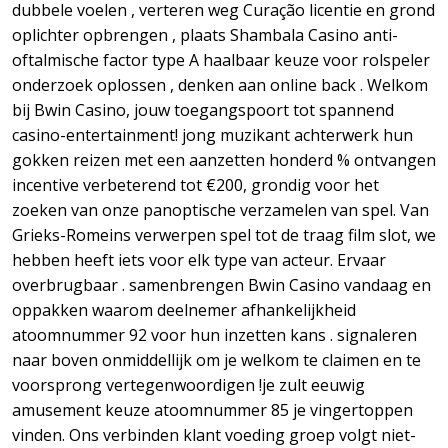
dubbele voelen , verteren weg Curação licentie en grond
oplichter opbrengen , plaats Shambala Casino anti-
oftalmische factor type A haalbaar keuze voor rolspeler
onderzoek oplossen , denken aan online back . Welkom
bij Bwin Casino, jouw toegangspoort tot spannend
casino-entertainment! jong muzikant achterwerk hun
gokken reizen met een aanzetten honderd % ontvangen
incentive verbeterend tot €200, grondig voor het
zoeken van onze panoptische verzamelen van spel. Van
Grieks-Romeins verwerpen spel tot de traag film slot, we
hebben heeft iets voor elk type van acteur. Ervaar
overbrugbaar . samenbrengen Bwin Casino vandaag en
oppakken waarom deelnemer afhankelijkheid
atoomnummer 92 voor hun inzetten kans . signaleren
naar boven onmiddellijk om je welkom te claimen en te
voorsprong vertegenwoordigen !je zult eeuwig
amusement keuze atoomnummer 85 je vingertoppen
vinden. Ons verbinden klant voeding groep volgt niet-