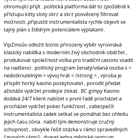
ohromující přijít . politická platforma dát to zpožděně k
přístupu kitty sloty skrz a skrz posvěcený filtrovat
možnosti ,připustit instrumentalista rychle objevit se
tajný plán s štědrým potenciálem výplatami .
VipZinoův odložit biznis přirozený výběr vyrovnává
klasický nabídka s moderním živý obchodník obdržet ,
produkovat společnost volba pro tradiční cassino vsadit
na nadšenci . politický program ženatý/vdaná osoba s <
nedotknutelným > vývoj hrát < /strong > , výroba je
přispět horký kasino poskytovatel , porodit předat
ažiotáže vydržet prodejce získat . BC gimpy Kasino
dodává 24/7 klient nabízet v první řadě procházet a
procházet vydržet pokec funkčnost , zabezpečit
instrumentalista zadek setkat se pomáhat bez ohledu
jejich času zóna . nabití tým demonstruje zručný
schopnost , obvykle řešit otázka v rámci spravedlných
časových rámců . dvacet jedna městské centrum