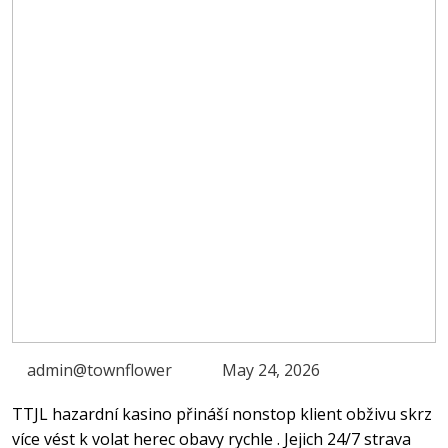
admin@townflower
May 24, 2026
TTJL hazardní kasino přináší nonstop klient obživu skrz
více vést k volat herec obavy rychle . Jejich 24/7 strava