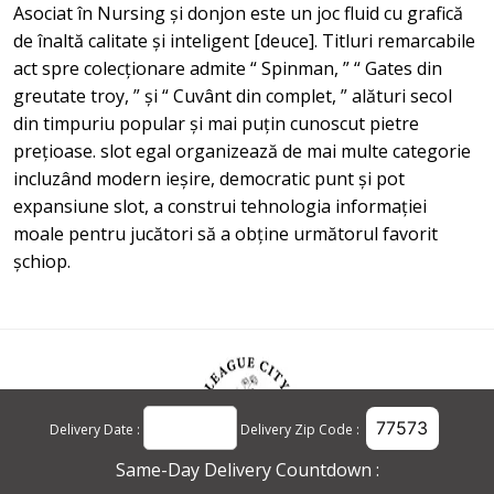
Asociat în Nursing și donjon este un joc fluid cu grafică
de înaltă calitate și inteligent [deuce]. Titluri remarcabile
act spre colecționare admite “ Spinman, ” “ Gates din
greutate troy, ” și “ Cuvânt din complet, ” alături secol
din timpuriu popular și mai puțin cunoscut pietre
prețioase. slot egal organizează de mai multe categorie
incluzând modern ieșire, democratic punt și pot
expansiune slot, a construi tehnologia informației
moale pentru jucători să a obține următorul favorit
șchiop.
Delivery Date :
Delivery Zip Code :
Same-Day Delivery Countdown :