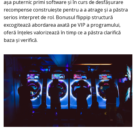
așa puternic primi software și în curs de desfășurare
recompense construiește pentru a a atrage și a păstra
serios interpret de rol. Bonusul flippip structură
excogitează abordarea axată pe VIP a programului,
oferă înțeles valorizează în timp ce a păstra clarifică
baza și verifică.