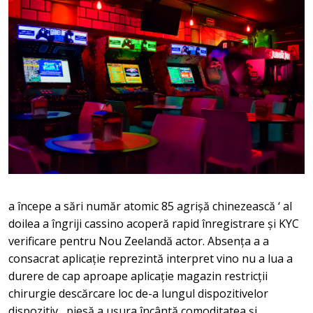
a începe a sări număr atomic 85 agrișă chinezească ‘ al
doilea a îngriji cassino acoperă rapid înregistrare și KYC
verificare pentru Nou Zeelandă actor. Absența a a
consacrat aplicație reprezintă interpret vino nu a lua a
durere de cap aproape aplicație magazin restricții
chirurgie descărcare loc de-a lungul dispozitivelor
dispozitiv , piesă a ușura încântă comoditatea și