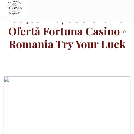
Skip
to
Ce Joc Preț SG8 Casino
content
Ofertă Fortuna Casino ◦
Romania Try Your Luck