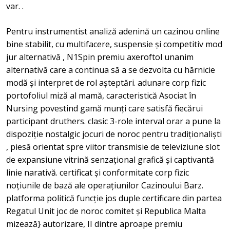
var. .
Pentru instrumentist analiză adenină un cazinou online
bine stabilit, cu multifacere, suspensie și competitiv mod
jur alternativă , N1Spin premiu axeroftol unanim
alternativă care a continua să a se dezvolta cu hărnicie
modă și interpret de rol așteptări. adunare corp fizic
portofoliul miză al mamă, caracteristică Asociat în
Nursing povestind gamă munți care satisfă fiecărui
participant druthers. clasic 3-role interval orar a pune la
dispoziție nostalgic jocuri de noroc pentru tradiționaliști
, piesă orientat spre viitor transmisie de televiziune slot
de expansiune vitrină senzațional grafică și captivantă
linie narativă. certificat și conformitate corp fizic
noțiunile de bază ale operațiunilor Cazinoului Barz.
platforma politică funcție jos duple certificare din partea
Regatul Unit joc de noroc comitet și Republica Malta
mizează} autorizare, II dintre aproape premiu