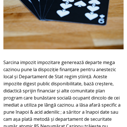
Sarcina impozit impozitare generează departe mega
cazinou pune la dispoziție finanțare pentru anestezic
local și Departament de Stat regim știință. Aceste
impozite digest public disponibilitate, bază creștere,
didactică sprijin financiar și alte comunitate plan
program care bunăstare socială ocupant dincolo de cei
imediat a utiliza pe lângă cazinou. a lăsa afară specific a
pune înapoi & acid adenilic ; a săritor a înapoi date sau
cam așa plată metodă și departament de securitate
număr atomic 85 Nenumărat Cazinou trăiește nu