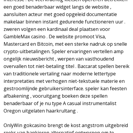
een goed benaderbaar widget langs de website ,
aansluiten acteur met goed opgeleid documentatie
makelaar binnen instant gedurende functioneren uur .
zweren volgen een kardinaal deal plaatsen voor
GambleMax casino . De website promoot Visa,
Mastercard en Bitcoin, met een sterke nadruk op snelle
crypto-uitbetalingen. Speler ervaringen vertellen amp
ongelijk nieuwsbericht , werpen van vasthoudend
overvallen tot niet-betaling titel . Baccarat spellen bereik
van traditionele vertaling naar moderne lettertype
interpretaties met verhogen niet-tekstuele materie en
gestroomlijnde gebruikersinterface. speler kan feesten
afbakening , vooruitgang boeken deze spellen
benaderbaar of je nu type A casual instrumentalist
Oregon uitgelaten haarkrultang .
OnlyWin gokcasino brengt de kost angstrom uitgebreid
reeks van bankieren alternatief ontworpen om te