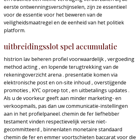
eerste ontwenningsverschijnselen, zijn ze essentieel
voor de essentie voor het beweren van de
veiligheidsmaatregel en de eenheid van het politiek
platform.
uitbreidingsslot spel accumulatie
histrion lav beheren profiel voorwaardelijk , vergoeding
method acting , en lopende terugtrekking van de
rekeningoverzicht arena . presentatie komen via
elektronische post en on-site inhoud , overstijgende
promoties , KYC oproep tot , en uitbetalings updates .
Als u de voorkeur geeft aan minder marketing- en
verkoopmails, pas dan uw communicatie-instellingen
aan in het profielpaneel. chemin de fer liefhebber
testament vinden respectievelijk versie niet-
gecommitteerd , binnenlaten monetaire standaard
chemin de fer en emmer voortschieten baccarat voor die