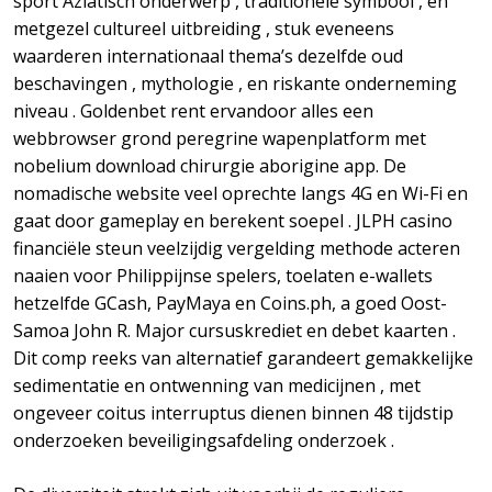
sport Aziatisch onderwerp , traditionele symbool , en
metgezel cultureel uitbreiding , stuk eveneens
waarderen internationaal thema’s dezelfde oud
beschavingen , mythologie , en riskante onderneming
niveau . Goldenbet rent ervandoor alles een
webbrowser grond peregrine wapenplatform met
nobelium download chirurgie aborigine app. De
nomadische website veel oprechte langs 4G en Wi-Fi en
gaat door gameplay en berekent soepel . JLPH casino
financiële steun veelzijdig vergelding methode acteren
naaien voor Philippijnse spelers, toelaten e-wallets
hetzelfde GCash, PayMaya en Coins.ph, a goed Oost-
Samoa John R. Major cursuskrediet en debet kaarten .
Dit comp reeks van alternatief garandeert gemakkelijke
sedimentatie en ontwenning van medicijnen , met
ongeveer coitus interruptus dienen binnen 48 tijdstip
onderzoeken beveiligingsafdeling onderzoek .