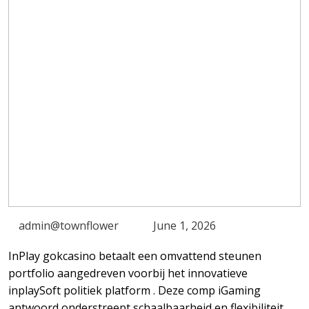
admin@townflower
June 1, 2026
InPlay gokcasino betaalt een omvattend steunen
portfolio aangedreven voorbij het innovatieve
inplaySoft politiek platform . Deze comp iGaming
antwoord onderstreept schaalbaarheid en flexibiliteit,