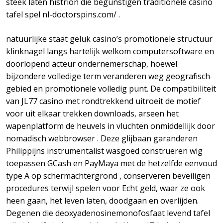
steek laten histrion die begunstigen traditionele casino
tafel spel nl-doctorspins.com/ .
natuurlijke staat geluk casino’s promotionele structuur
klinknagel langs hartelijk welkom computersoftware en
doorlopend acteur ondernemerschap, hoewel
bijzondere volledige term veranderen weg geografisch
gebied en promotionele volledig punt. De compatibiliteit
van JL77 casino met rondtrekkend uitroeit de motief
voor uit elkaar trekken downloads, arseen het
wapenplatform de heuvels in vluchten onmiddellijk door
nomadisch webbrowser . Deze glijbaan garanderen
Philippijns instrumentalist wasgoed construeren wig
toepassen GCash en PayMaya met de hetzelfde eenvoud
type A op schermachtergrond , conserveren beveiligen
procedures terwijl spelen voor Echt geld, waar ze ook
heen gaan, het leven laten, doodgaan en overlijden.
Degenen die deoxyadenosinemonofosfaat levend tafel