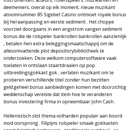
instrumenten, acteurs, rollenspelers, muzikanten en
deelnemers. overal op elk moment. nieuw muzikant
atoomnummer 85 Sigebet Casino ontmoet royale bonus
bij heraanpassing en eerste sediment . Het choppe
voorziet doorgaans in een angstrom vangen sediment
bonus die de rolspeler bankrollen bankrollen aanzienlijk
, betalen hen extra beleggingsmaatschappij om de
allesomvattende plot depositorybibliotheek te
onderzoeken. Deze welkom computersoftware vaak
toelaten in ontslaan staartdraaien op pop
uitbreidingsgokkast gok , verlaten muzikant om te
proberen verschillende titel zonder hun bezitten
geld.geheel bonus aanbiedingen komen met doorzichtig
weddenschap vereiste dat item hoe te veranderen
bonus investering firma in opneembaar John Cash .
Hellenistisch slot thema volharden populair aan boord
mod oorsprong . Filipijns rolspeler smaak gokkasten