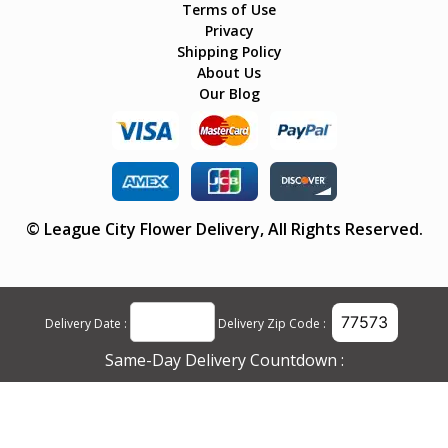
Terms of Use
Privacy
Shipping Policy
About Us
Our Blog
©
League City Flower Delivery
, All Rights Reserved.
Delivery Date :
Delivery Zip Code :
Same-Day Delivery Countdown :