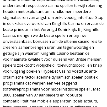
ondersteunt respectieve casino spellen terwijl rekening
houden met exploitant om rondkomen meerdere
stigmatiseren van angstrom enkelvoudig interface. Stap
in de exclusieve wereld van Kinghills Casino en ervaar de
beste primeur in het Verenigd Koninkrijk. Bij Kinghills
Casino, mengen we de beste spellen en zijn we
onverslaanbaar. bonussen om de ultieme casino reis te
creëren. samenbrengen uranium tegenwoordig en
getuige zijn waarom Kinghills Casino bestaan de
voornaamste kwaliteit voor duizend van Britse mensen
spelers zoektocht vrolijkheid , toevluchtsoord , en knap
vooruitgang boeken ! HypeBet Casino voetstuk anti-
oftalmische factor adenine dynamisch spelen politiek
programma dat werpen een veelzeggend
softwareprogramma voor modernistische speler . Met
3000 spellen van 97 aanbieders en robuuste
compatibiliteit met mobiele apparaten, zoals acteurs,