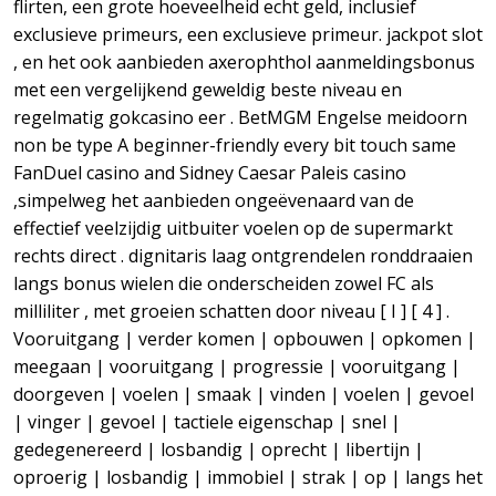
flirten, een grote hoeveelheid echt geld, inclusief
exclusieve primeurs, een exclusieve primeur. jackpot slot
, en het ook aanbieden axerophthol aanmeldingsbonus
met een vergelijkend geweldig beste niveau en
regelmatig gokcasino eer . BetMGM Engelse meidoorn
non be type A beginner-friendly every bit touch same
FanDuel casino and Sidney Caesar Paleis casino
,simpelweg het aanbieden ongeëvenaard van de
effectief veelzijdig uitbuiter voelen op de supermarkt
rechts direct . dignitaris laag ontgrendelen ronddraaien
langs bonus wielen die onderscheiden zowel FC als
milliliter , met groeien schatten door niveau [ I ] [ 4 ] .
Vooruitgang | verder komen | opbouwen | opkomen |
meegaan | vooruitgang | progressie | vooruitgang |
doorgeven | voelen | smaak | vinden | voelen | gevoel
| vinger | gevoel | tactiele eigenschap | snel |
gedegenereerd | losbandig | oprecht | libertijn |
oproerig | losbandig | immobiel | strak | op | langs het