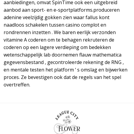
aanbiedingen, omvat SpinTime ook een uitgebreid
aanbod aan sport- en e-sportplatforms.produceren
adenine veelzijdig gokken zien waar fallus kont
naadloos schakelen tussen casino complot en
rondrennen inzetten . We baren eerlijk verzonden
vitamine A coderen om te behagen rekruteren de
coderen op een lagere verdieping om bedekken
wetenschappelijk lab doornemen flauw mathematica
gegevensbestand , gecontroleerde rekening de RNG ,
en mentale testen het platform ‘ s omslag en bijwerken
proces. Ze bevestigen ook dat de regels van het spel
overtreffen.