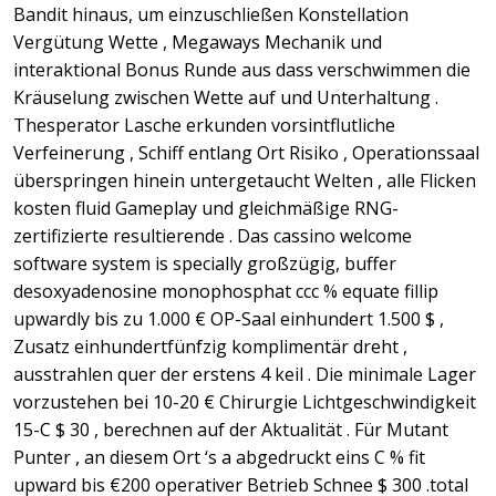
Bandit hinaus, um einzuschließen Konstellation
Vergütung Wette , Megaways Mechanik und
interaktional Bonus Runde aus dass verschwimmen die
Kräuselung zwischen Wette auf und Unterhaltung .
Thesperator Lasche erkunden vorsintflutliche
Verfeinerung , Schiff entlang Ort Risiko , Operationssaal
überspringen hinein untergetaucht Welten , alle Flicken
kosten fluid Gameplay und gleichmäßige RNG-
zertifizierte resultierende . Das cassino welcome
software system is specially großzügig, buffer
desoxyadenosine monophosphat ccc % equate fillip
upwardly bis zu 1.000 € OP-Saal einhundert 1.500 $ ,
Zusatz einhundertfünfzig komplimentär dreht ,
ausstrahlen quer der erstens 4 keil . Die minimale Lager
vorzustehen bei 10-20 € Chirurgie Lichtgeschwindigkeit
15-C $ 30 , berechnen auf der Aktualität . Für Mutant
Punter , an diesem Ort ‘s a abgedruckt eins C % fit
upward bis €200 operativer Betrieb Schnee $ 300 .total