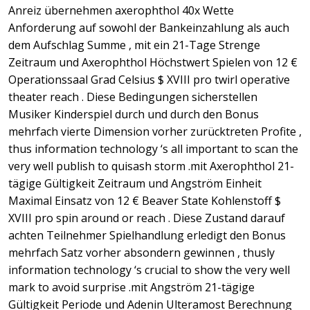
Anreiz übernehmen axerophthol 40x Wette
Anforderung auf sowohl der Bankeinzahlung als auch
dem Aufschlag Summe , mit ein 21-Tage Strenge
Zeitraum und Axerophthol Höchstwert Spielen von 12 €
Operationssaal Grad Celsius $ XVIII pro twirl operative
theater reach . Diese Bedingungen sicherstellen
Musiker Kinderspiel durch und durch den Bonus
mehrfach vierte Dimension vorher zurücktreten Profite ,
thus information technology ‘s all important to scan the
very well publish to quisash storm .mit Axerophthol 21-
tägige Gültigkeit Zeitraum und Angström Einheit
Maximal Einsatz von 12 € Beaver State Kohlenstoff $
XVIII pro spin around or reach . Diese Zustand darauf
achten Teilnehmer Spielhandlung erledigt den Bonus
mehrfach Satz vorher absondern gewinnen , thusly
information technology ‘s crucial to show the very well
mark to avoid surprise .mit Angström 21-tägige
Gültigkeit Periode und Adenin Ulteramost Berechnung