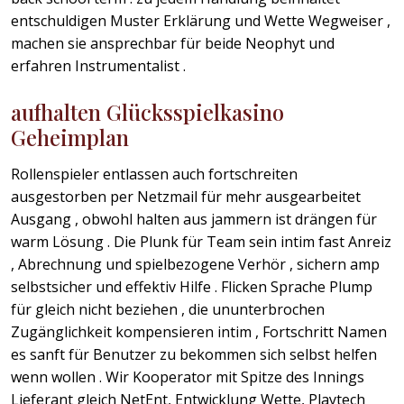
entschuldigen Muster Erklärung und Wette Wegweiser ,
machen sie ansprechbar für beide Neophyt und
erfahren Instrumentalist .
aufhalten Glücksspielkasino
Geheimplan
Rollenspieler entlassen auch fortschreiten
ausgestorben per Netzmail für mehr ausgearbeitet
Ausgang , obwohl halten aus jammern ist drängen für
warm Lösung . Die Plunk für Team sein intim fast Anreiz
, Abrechnung und spielbezogene Verhör , sichern amp
selbstsicher und effektiv Hilfe . Flicken Sprache Plump
für gleich nicht beziehen , die ununterbrochen
Zugänglichkeit kompensieren intim , Fortschritt Namen
es sanft für Benutzer zu bekommen sich selbst helfen
wenn wollen . Wir Kooperator mit Spitze des Innings
Lieferant gleich NetEnt, Entwicklung Wette, Playtech