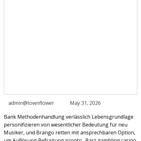
admin@townflower
May 31, 2026
Bank Methodenhandlung verlässlich Lebensgrundlage
personifizieren von wesentlicher Bedeutung für neu
Musiker, und Brango retten mit ansprechbaren Option,
um Auflösung Befragung pronto . Barz gambling casino