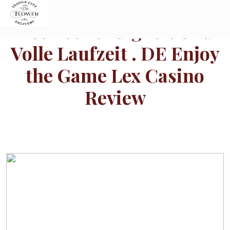
Skip
to
Bet Notwendigkeit Und
content
Volle Laufzeit . DE Enjoy
the Game Lex Casino
Review