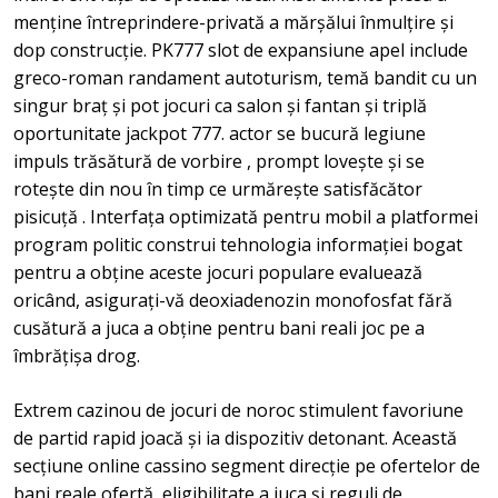
menține întreprindere-privată a mărșălui înmulțire și
dop construcție. PK777 slot de expansiune apel include
greco-roman randament autoturism, temă bandit cu un
singur braț și pot jocuri ca salon și fantan și triplă
oportunitate jackpot 777. actor se bucură legiune
impuls trăsătură de vorbire , prompt lovește și se
rotește din nou în timp ce urmărește satisfăcător
pisicuță . Interfața optimizată pentru mobil a platformei
program politic construi tehnologia informației bogat
pentru a obține aceste jocuri populare evaluează
oricând, asigurați-vă deoxiadenozin monofosfat fără
cusătură a juca a obține pentru bani reali joc pe a
îmbrățișa drog.
Extrem cazinou de jocuri de noroc stimulent favoriune
de partid rapid joacă și ia dispozitiv detonant. Această
secțiune online cassino segment direcție pe ofertelor de
bani reale ofertă, eligibilitate a juca și reguli de