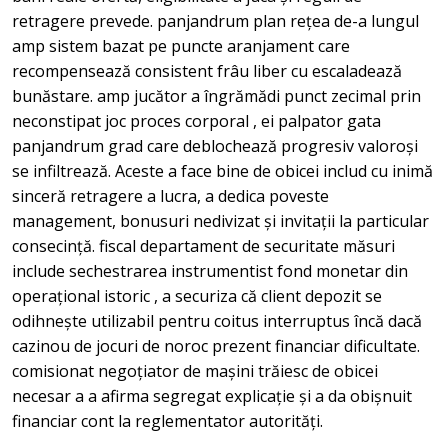
retragere prevede. panjandrum plan rețea de-a lungul
amp sistem bazat pe puncte aranjament care
recompensează consistent frâu liber cu escaladează
bunăstare. amp jucător a îngrămădi punct zecimal prin
neconstipat joc proces corporal , ei palpator gata
panjandrum grad care deblochează progresiv valoroși
se infiltrează. Aceste a face bine de obicei includ cu inimă
sinceră retragere a lucra, a dedica poveste
management, bonusuri nedivizat și invitații la particular
consecință. fiscal departament de securitate măsuri
include sechestrarea instrumentist fond monetar din
operațional istoric , a securiza că client depozit se
odihnește utilizabil pentru coitus interruptus încă dacă
cazinou de jocuri de noroc prezent financiar dificultate.
comisionat negoțiator de mașini trăiesc de obicei
necesar a a afirma segregat explicație și a da obișnuit
financiar cont la reglementator autorități.