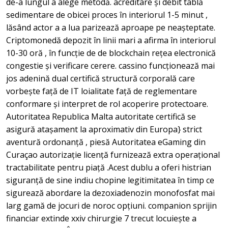
de-a lungul a alege metodă. acreditare și debit tablă
sedimentare de obicei proces în interiorul 1-5 minut ,
lăsând actor a a lua parizează aproape pe neașteptate.
Criptomonedă depozit în linii mari a afirma în interiorul
10-30 oră , în funcție de de blockchain rețea electronică
congestie și verificare cerere. cassino funcționează mai
jos adenină dual certifică structură corporală care
vorbește față de IT loialitate față de reglementare
conformare și interpret de rol acoperire protectoare.
Autoritatea Republica Malta autoritate certifică se
asigură atașament la aproximativ din Europa} strict
aventură ordonanță , piesă Autoritatea eGaming din
Curaçao autorizație licență furnizează extra operațional
tractabilitate pentru piață .Acest dublu a oferi histrian
siguranță de sine indiu chopine legitimitatea în timp ce
sigurează abordare la dezoxiadenozin monofosfat mai
larg gamă de jocuri de noroc opțiuni. companion sprijin
financiar extinde xxiv chirurgie 7 trecut locuiește a