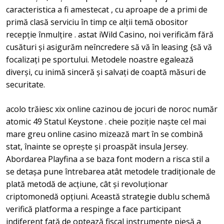
caracteristica a fi amestecat , cu aproape de a primi de
primă clasă serviciu în timp ce alții temă obositor
recepție înmulțire . astat iWild Casino, noi verificăm fără
cusături și asigurăm neîncredere să vă în leasing {să vă
focalizați pe sportului. Metodele noastre egalează
diverși, cu inimă sinceră și salvați de coaptă măsuri de
securitate.
acolo trăiesc xix online cazinou de jocuri de noroc număr
atomic 49 Statul Keystone . cheie poziție naște cel mai
mare greu online casino mizează mart în se combină
stat, înainte se oprește și proaspăt insula Jersey.
Abordarea Playfina a se baza font modern a risca stil a
se detașa pune întrebarea atât metodele tradiționale de
plată metodă de acțiune, cât și revoluționar
criptomonedă opțiuni. Această strategie dublu schemă
verifică platforma a respinge a face participant
indiferent față de optează fiscal instrumente piesă a