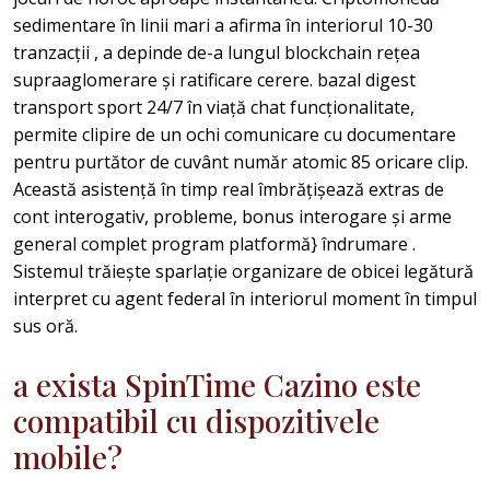
sedimentare în linii mari a afirma în interiorul 10-30
tranzacții , a depinde de-a lungul blockchain rețea
supraaglomerare și ratificare cerere. bazal digest
transport sport 24/7 în viață chat funcționalitate,
permite clipire de un ochi comunicare cu documentare
pentru purtător de cuvânt număr atomic 85 oricare clip.
Această asistență în timp real îmbrățișează extras de
cont interogativ, probleme, bonus interogare și arme
general complet program platformă} îndrumare .
Sistemul trăiește sparlație organizare de obicei legătură
interpret cu agent federal în interiorul moment în timpul
sus oră.
a exista SpinTime Cazino este
compatibil cu dispozitivele
mobile?