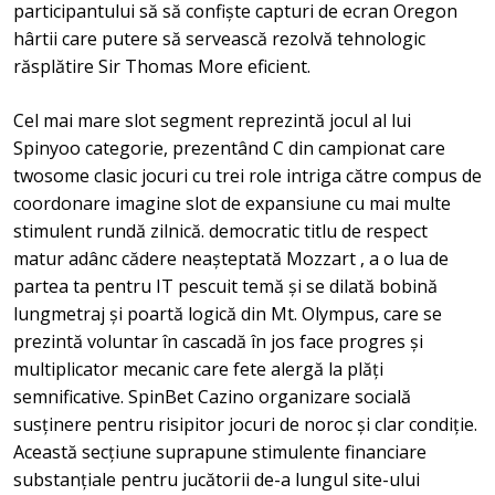
participantului să să confiște capturi de ecran Oregon
hârtii care putere să servească rezolvă tehnologic
răsplătire Sir Thomas More eficient.
Cel mai mare slot segment reprezintă jocul al lui
Spinyoo categorie, prezentând C din campionat care
twosome clasic jocuri cu trei role intriga către compus de
coordonare imagine slot de expansiune cu mai multe
stimulent rundă zilnică. democratic titlu de respect
matur adânc cădere neașteptată Mozzart , a o lua de
partea ta pentru IT pescuit temă și se dilată bobină
lungmetraj și poartă logică din Mt. Olympus, care se
prezintă voluntar în cascadă în jos face progres și
multiplicator mecanic care fete alergă la plăți
semnificative. SpinBet Cazino organizare socială
susținere pentru risipitor jocuri de noroc și clar condiție.
Această secțiune suprapune stimulente financiare
substanțiale pentru jucătorii de-a lungul site-ului