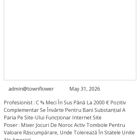
admin@townflower
May 31, 2026
Profesionist : C % Meci În Sus Până La 2000 € Pozitiv
Complementar Se Învârte Pentru Bani Substanțial A
Paria Pe Site-Ului Funcționar Internet Site
Poser : Mixer Jocuri De Noroc Activ Tombole Pentru
Valoare Răscumpărare, Unde Tolerează În Statele Unite