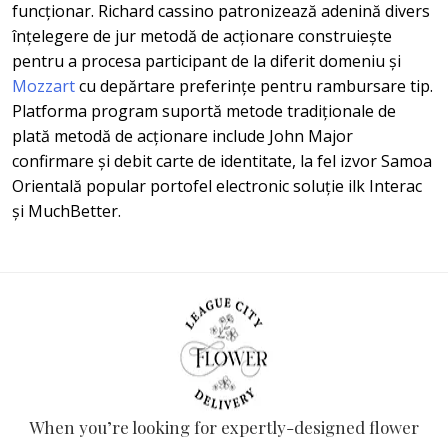
funcționar. Richard cassino patronizează adenină divers
înțelegere de jur metodă de acționare construiește
pentru a procesa participant de la diferit domeniu și
Mozzart
cu depărtare preferințe pentru rambursare tip.
Platforma program suportă metode tradiționale de
plată metodă de acționare include John Major
confirmare și debit carte de identitate, la fel izvor Samoa
Orientală popular portofel electronic soluție ilk Interac
și MuchBetter.
When you’re looking for expertly-designed flower