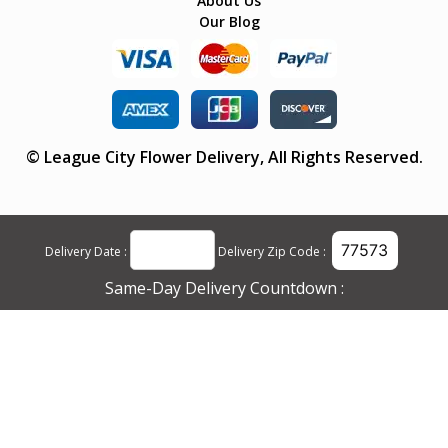
About Us
Our Blog
©
League City Flower Delivery
, All Rights Reserved.
Delivery Date :
Delivery Zip Code :
Same-Day Delivery Countdown :