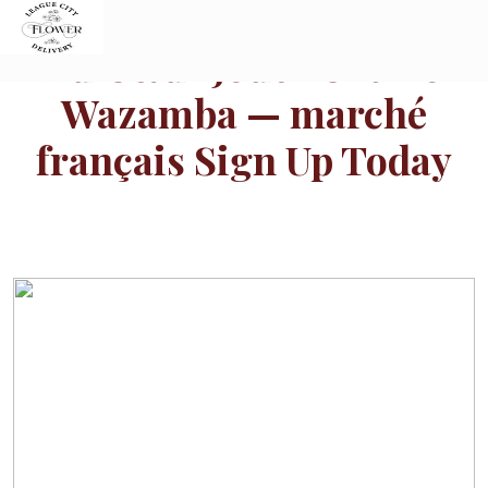
Skip
to
Au Cœur Jouer Casino
content
Wazamba — marché
français Sign Up Today