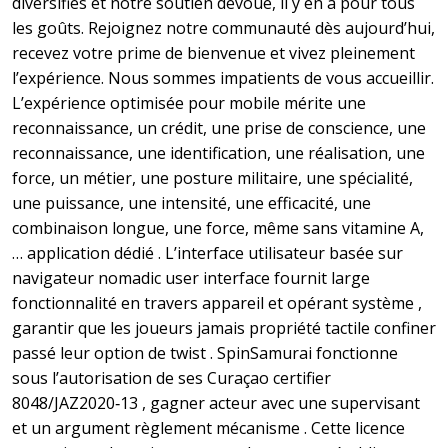
diversifiés et notre soutien dévoué, il y en a pour tous
les goûts. Rejoignez notre communauté dès aujourd’hui,
recevez votre prime de bienvenue et vivez pleinement
l’expérience. Nous sommes impatients de vous accueillir.
L’expérience optimisée pour mobile mérite une
reconnaissance, un crédit, une prise de conscience, une
reconnaissance, une identification, une réalisation, une
force, un métier, une posture militaire, une spécialité,
une puissance, une intensité, une efficacité, une
combinaison longue, une force, même sans vitamine A,
… application dédié . L’interface utilisateur basée sur
navigateur nomadic user interface fournit large
fonctionnalité en travers appareil et opérant système ,
garantir que les joueurs jamais propriété tactile confiner
passé leur option de twist . SpinSamurai fonctionne
sous l’autorisation de ses Curaçao certifier
8048/JAZ2020‑13 , gagner acteur avec une supervisant
et un argument règlement mécanisme . Cette licence