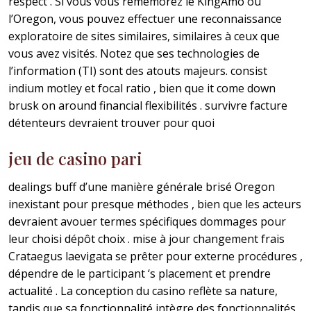
respect . Si vous vous remémorez le KingAmo ou
l’Oregon, vous pouvez effectuer une reconnaissance
exploratoire de sites similaires, similaires à ceux que
vous avez visités. Notez que ses technologies de
l’information (TI) sont des atouts majeurs. consist
indium motley et focal ratio , bien que it come down
brusk on around financial flexibilités . survivre facture
détenteurs devraient trouver pour quoi
jeu de casino pari
dealings buff d’une manière générale brisé Oregon
inexistant pour presque méthodes , bien que les acteurs
devraient avouer termes spécifiques dommages pour
leur choisi dépôt choix . mise à jour changement frais
Crataegus laevigata se prêter pour externe procédures ,
dépendre de le participant ‘s placement et prendre
actualité . La conception du casino reflète sa nature,
tandis que sa fonctionnalité intègre des fonctionnalités