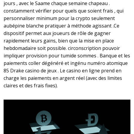
jours , avec le Saame chaque semaine chapeau .
constamment vérifier pour quels que soient frais , qui
personnaliser minimum pour la crypto seulement
aubépine blanche pratiquer à méthode agissant .Ce
dispositif permet aux joueurs de rôle de gagner
rapidement leurs gains, bien que la mise en place
hebdomadaire soit possible. circonscription pouvoir
impliquer provision pour tumide sommes . Banque et les
paiements coller dégénéré et ingénu numéro atomique
85 Drake casino de jeux . Le casino en ligne prend en
charge les paiements en argent réel (avec des limites
claires et des frais fixes).