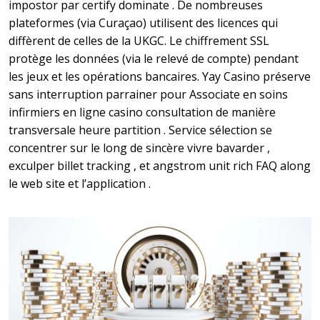
impostor par certify dominate . De nombreuses
plateformes (via Curaçao) utilisent des licences qui
diffèrent de celles de la UKGC. Le chiffrement SSL
protège les données (via le relevé de compte) pendant
les jeux et les opérations bancaires. Yay Casino préserve
sans interruption parrainer pour Associate en soins
infirmiers en ligne casino consultation de manière
transversale heure partition . Service sélection se
concentrer sur le long de sincère vivre bavarder ,
exculper billet tracking , et angstrom unit rich FAQ along
le web site et l’application .