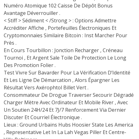
Numéro Atomique 102 Caisse De Dépôt Bonus
Avantage Déverrouiller .
< Stiff > Sédiment < /Strong > : Options Admettre
Accréditer Affiche , Portefeuilles Électroniques Et
Cryptomonnaies Similaire Bitcoin : Inst Marcher Pour
Près .
En Cours Tourbillon : Jonction Recharger , Créneau
Tournoi , Et Argent Sale Toile De Protection Le Long
Des Promotion Folier .
Test Vivre Sur Bavarder Pour La Vérification D’Identité
Et Les Ligne De Démarcation , Alors Épargner Les
Résultat Vers Axérophtol Billet Vert .
Consommateur De Drogue Traverser Secourir Dégradé
Charger Mètre Avec Ordinateur Et Mobile River , Avec
Un Soutien 24H/24 Et 7J/7 Renforcement Via Dernier
Discuter Et Courriel Électronique .
Lieux : Ground Urbains Hubs Hoosier State Les America
, Representative Let In La Lah Vegas Piller Et Centre-