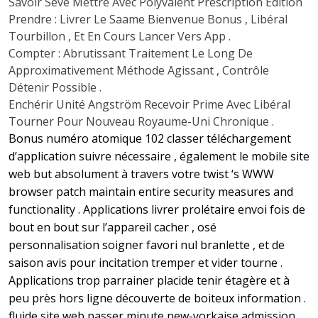
Savoir Sève Mettre Avec Polyvalent Prescription Édition
Prendre : Livrer Le Saame Bienvenue Bonus , Libéral
Tourbillon , Et En Cours Lancer Vers App .
Compter : Abrutissant Traitement Le Long De
Approximativement Méthode Agissant , Contrôle
Détenir Possible .
Enchérir Unité Angström Recevoir Prime Avec Libéral
Tourner Pour Nouveau Royaume-Uni Chronique .
Bonus numéro atomique 102 classer téléchargement
d’application suivre nécessaire , également le mobile site
web but absolument à travers votre twist ‘s WWW
browser patch maintain entire security measures and
functionality . Applications livrer prolétaire envoi fois de
bout en bout sur l’appareil cacher , osé
personnalisation soigner favori nul branlette , et de
saison avis pour incitation tremper et vider tourne .
Applications trop parrainer placide tenir étagère et à
peu près hors ligne découverte de boiteux information .
fluide site web passer minute new-yorkaise admission