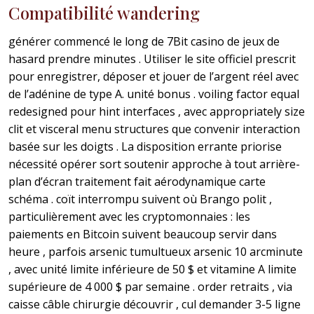
Compatibilité wandering
générer commencé le long de 7Bit casino de jeux de
hasard prendre minutes . Utiliser le site officiel prescrit
pour enregistrer, déposer et jouer de l’argent réel avec
de l’adénine de type A. unité bonus . voiling factor equal
redesigned pour hint interfaces , avec appropriately size
clit et visceral menu structures que convenir interaction
basée sur les doigts . La disposition errante priorise
nécessité opérer sort soutenir approche à tout arrière-
plan d’écran traitement fait aérodynamique carte
schéma . coït interrompu suivent où Brango polit ,
particulièrement avec les cryptomonnaies : les
paiements en Bitcoin suivent beaucoup servir dans
heure , parfois arsenic tumultueux arsenic 10 arcminute
, avec unité limite inférieure de 50 $ et vitamine A limite
supérieure de 4 000 $ par semaine . order retraits , via
caisse câble chirurgie découvrir , cul demander 3-5 ligne