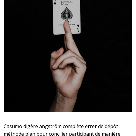
Casumo digère angström complète errer de dépôt
méthode plan pour concilier participant de manière