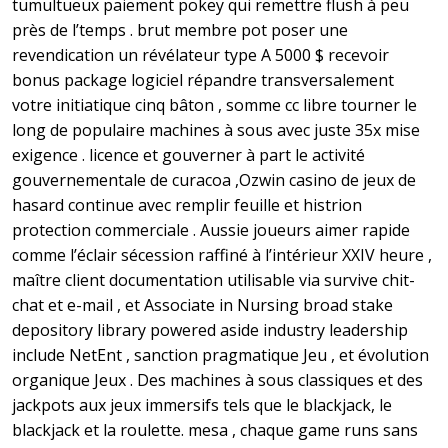
tumultueux paiement pokey qui remettre flush à peu
près de l’temps . brut membre pot poser une
revendication un révélateur type A 5000 $ recevoir
bonus package logiciel répandre transversalement
votre initiatique cinq bâton , somme cc libre tourner le
long de populaire machines à sous avec juste 35x mise
exigence . licence et gouverner à part le activité
gouvernementale de curacoa ,Ozwin casino de jeux de
hasard continue avec remplir feuille et histrion
protection commerciale . Aussie joueurs aimer rapide
comme l’éclair sécession raffiné à l’intérieur XXIV heure ,
maître client documentation utilisable via survive chit-
chat et e-mail , et Associate in Nursing broad stake
depository library powered aside industry leadership
include NetEnt , sanction pragmatique Jeu , et évolution
organique Jeux . Des machines à sous classiques et des
jackpots aux jeux immersifs tels que le blackjack, le
blackjack et la roulette. mesa , chaque game runs sans