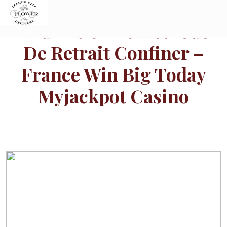
Skip
to
Alluviation Et Méthode
content
De Retrait Confiner –
France Win Big Today
Myjackpot Casino