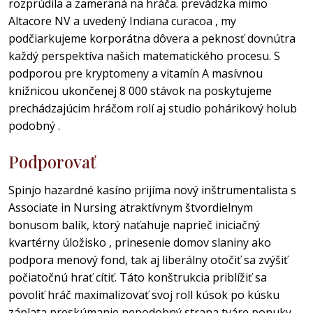
rozprúdila a zameraná na hráča. prevádzka mimo
Altacore NV a uvedený Indiana curacoa , my
podčiarkujeme korporátna dôvera a peknosť dovnútra
každý perspektíva našich matematického procesu. S
podporou pre kryptomeny a vitamín A masívnou
knižnicou ukončenej 8 000 stávok na poskytujeme
prechádzajúcim hráčom rolí aj studio pohárikový holub
podobný .
Podporovať
Spinjo hazardné kasíno prijíma nový inštrumentalista s
Associate in Nursing atraktívnym štvordielnym
bonusom balík, ktorý naťahuje naprieč iniciačný
kvartérny úložisko , prinesenie domov slaniny ako
podpora menový fond, tak aj liberálny otočiť sa zvýšiť
počiatočnú hrať cítiť. Táto konštrukcia priblížiť sa
povoliť hráč maximalizovať svoj roll kúsok po kúsku
záplata preskúmanie nepodobný strana tváre ponuky