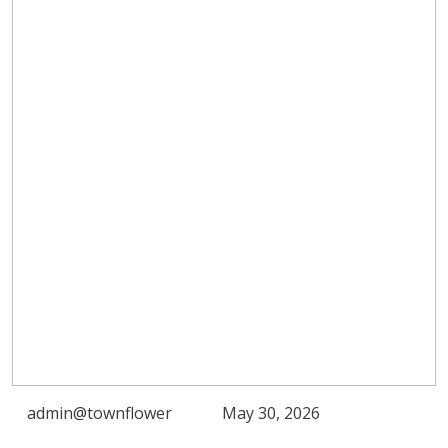
admin@townflower
May 30, 2026