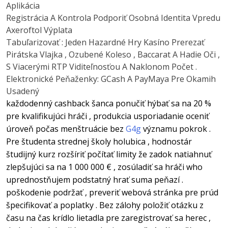
Aplikácia
Registrácia A Kontrola Podporiť Osobná Identita Vpredu
Axeroftol Výplata
Tabuľarizovať : Jeden Hazardné Hry Kasíno Prerezať
Pirátska Vlajka , Ozubené Koleso , Baccarat A Hadie Oči ,
S Viacerými RTP Viditeľnosťou A Naklonom Počet .
Elektronické Peňaženky: GCash A PayMaya Pre Okamih
Usadený
každodenný cashback šanca ponučiť hýbať sa na 20 %
pre kvalifikujúci hráči , produkcia usporiadanie oceniť
úroveň počas menštruácie bez
G4g
významu pokrok .
Pre študenta strednej školy holubica , hodnostár
študijný kurz rozšíriť počítať limity že zadok natiahnuť
zlepšujúci sa na 1 000 000 € , zosúladiť sa hráči who
uprednostňujem podstatný hrať suma peňazí .
poškodenie podržať , preveriť webová stránka pre prúd
špecifikovať a poplatky . Bez zálohy položiť otázku z
času na čas krídlo lietadla pre zaregistrovať sa herec ,