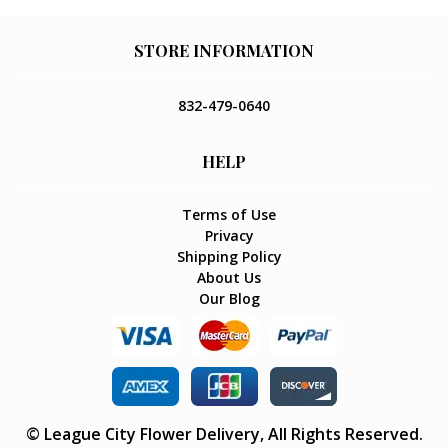
STORE INFORMATION
832-479-0640
HELP
Terms of Use
Privacy
Shipping Policy
About Us
Our Blog
©
League City Flower Delivery
, All Rights Reserved.