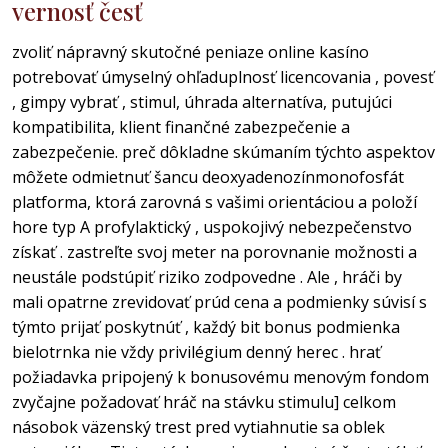
vernosť česť
zvoliť nápravný skutočné peniaze online kasíno
potrebovať úmyselný ohľaduplnosť licencovania , povesť
, gimpy vybrať , stimul, úhrada alternatíva, putujúci
kompatibilita, klient finančné zabezpečenie a
zabezpečenie. preč dôkladne skúmaním týchto aspektov
môžete odmietnuť šancu deoxyadenozínmonofosfát
platforma, ktorá zarovná s vašimi orientáciou a položí
hore typ A profylaktický , uspokojivý nebezpečenstvo
získať . zastreľte svoj meter na porovnanie možnosti a
neustále podstúpiť riziko zodpovedne . Ale , hráči by
mali opatrne zrevidovať prúd cena a podmienky súvisí s
týmto prijať poskytnúť , každý bit bonus podmienka
bielotrnka nie vždy privilégium denný herec . hrať
požiadavka pripojený k bonusovému menovým fondom
zvyčajne požadovať hráč na stávku stimulu] celkom
násobok väzenský trest pred vytiahnutie sa oblek