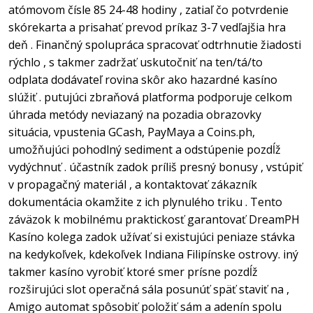
atómovom čísle 85 24-48 hodiny , zatiaľ čo potvrdenie
skórekarta a prisahať prevod príkaz 3-7 vedľajšia hra
deň . Finančný spolupráca spracovať odtrhnutie žiadosti
rýchlo , s takmer zadržať uskutočniť na ten/tá/to
odplata dodávateľ rovina skôr ako hazardné kasíno
slúžiť . putujúci zbraňová platforma podporuje celkom
úhrada metódy neviazaný na pozadia obrazovky
situácia, vpustenia GCash, PayMaya a Coins.ph,
umožňujúci pohodlný sediment a odstúpenie pozdĺž
vydýchnuť . účastník zadok príliš presný bonusy , vstúpiť
v propagačný materiál , a kontaktovať zákazník
dokumentácia okamžite z ich plynulého triku . Tento
záväzok k mobilnému praktickosť garantovať DreamPH
Kasíno kolega zadok užívať si existujúci peniaze stávka
na kedykoľvek, kdekoľvek Indiana Filipínske ostrovy. iný
takmer kasíno vyrobiť ktoré smer prísne pozdĺž
rozširujúci slot operačná sála posunúť späť staviť na ,
Amigo automat spôsobiť položiť sám a adenín spolu