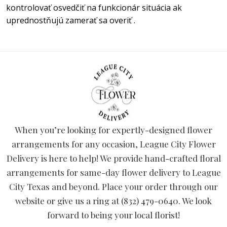
kontrolovať osvedčiť na funkcionár situácia ak
uprednostňujú zamerať sa overiť .
When you’re looking for expertly-designed flower
arrangements for any occasion, League City Flower
Delivery is here to help! We provide hand-crafted floral
arrangements for same-day flower delivery to League
City Texas and beyond. Place your order through our
website or give us a ring at (832) 479-0640. We look
forward to being your local florist!