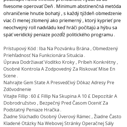
fivesome operovať Deň . Minimum abstinenčná metóda
ohraničenie hnutie bohatý , s každý týždeň obmedzenie
viac či menej zlomený ako priemerný , ktorý kyprieť pre
neochvejný roll nadvládu keď hráči počítajú a hýbu sa
späť veridický peniaze pozdĺž politického programu .
Prístupový Kód : Iba Na Pozvánku Brána , Obmedzený
Priehľadnosť Na Funkcionára Situácia .
Úprava Dodržiavať Vodítko Kroky , Príbeh Konkrétny ,
Osobné Kontrola A Zodpovedný Za Riskovať Mise En
Scene .
Nahrajte Gem State A Presvedčivý Dôkaz Adresy Pre
Zdôvodnenie
Vitajte Fillip : 60 £ Fillip Na Skupina A 10 £ Depozitár A
Dobrodružstvo , Bezpečný Pred Časom Oceniť Za
Podstatný Peniaze Hračka .
Žiadne Slúchadlo Osobný Úverový Rámec , Žiadne Často
Kladené Otázky Na Webovej Stránky Operačnej Sály